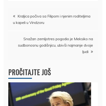
Kretanje
Kraljica počiva sa Filipom i njenim roditeljima
u kapeli u Vindzoru
članka
Snažan zemljotres pogodio je Meksiko na
sudbonosnu godišnjicu, ubivši najmanje dvoje
ljudi
PROČITAJTE JOŠ