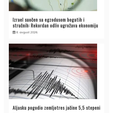
Izrael suočen sa egzodusom bogatih i
stručnih: Rekordan odliv ugrožava ekonomiju
8. avgust 2026.
Aljasku pogodio zemljotres jačine 5,5 stepeni