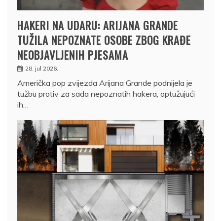
HAKERI NA UDARU: ARIJANA GRANDE
TUŽILA NEPOZNATE OSOBE ZBOG KRAĐE
NEOBJAVLJENIH PJESAMA
28. jul 2026.
Američka pop zvijezda Arijana Grande podnijela je
tužbu protiv za sada nepoznatih hakera, optužujući
ih…