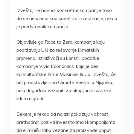
Izveštaj ne navodi konkretne kompanije tako
da se ne uzima kao savet za investiranje, rekao
je predstavnik kampanje.
Objavljuje ga Race to Zero, kampanja koju
podržavaju UN za rešavanje klimatskih
promena. Istraživači su koristili podatke
kompanije Vivid Economics, koja je deo
konsultantske firme McKinsei & Co. Izveštaj će
biti predstavljen na Climate Veek-u u Njujorku,
nizu događaja vezanih za okupljanje svetskih
lidera u gradu.
Bekers je rekao da nalazi pokazuju važnost
prethodnih poziva investitorima i kompanijama
da eliminišu robu vezane za proizvode poput