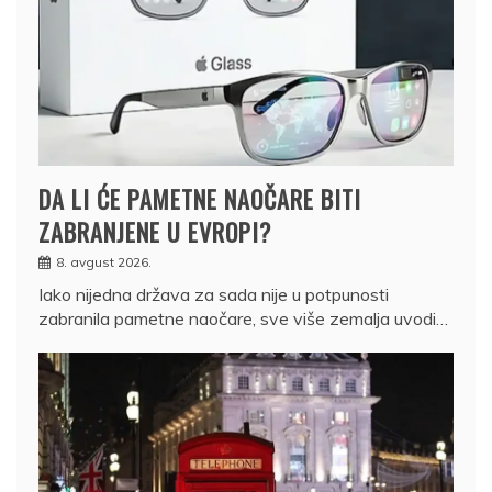
DA LI ĆE PAMETNE NAOČARE BITI
ZABRANJENE U EVROPI?
8. avgust 2026.
Iako nijedna država za sada nije u potpunosti
zabranila pametne naočare, sve više zemalja uvodi…