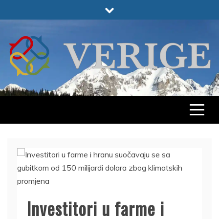
Skip
to
content
VERIGE
ODABRANO
Investitori u farme i