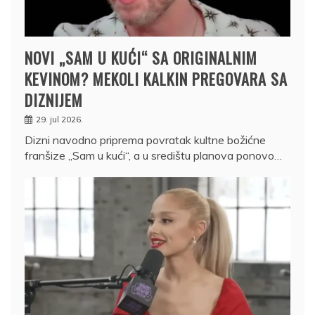
NOVI „SAM U KUĆI“ SA ORIGINALNIM
KEVINOM? MEKOLI KALKIN PREGOVARA SA
DIZNIJEM
29. jul 2026.
Dizni navodno priprema povratak kultne božićne
franšize „Sam u kući“, a u središtu planova ponovo…