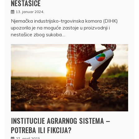
NESTAŠICE
13. januar 2024.
Njemačka industrijsko-trgovinska komora (DIHK)
upozorila je na moguće zastoje u proizvodnji i
nestašice zbog sukoba…
INSTITUCIJE AGRARNOG SISTEMA –
POTREBA ILI FIKCIJA?
27. april 2023.