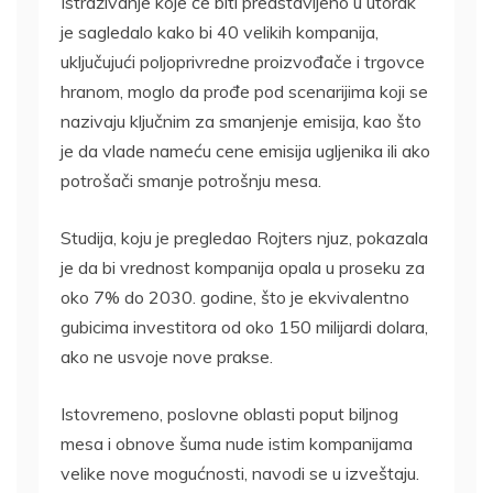
Istraživanje koje će biti predstavljeno u utorak
je sagledalo kako bi 40 velikih kompanija,
uključujući poljoprivredne proizvođače i trgovce
hranom, moglo da prođe pod scenarijima koji se
nazivaju ključnim za smanjenje emisija, kao što
je da vlade nameću cene emisija ugljenika ili ako
potrošači smanje potrošnju mesa.
Studija, koju je pregledao Rojters njuz, pokazala
je da bi vrednost kompanija opala u proseku za
oko 7% do 2030. godine, što je ekvivalentno
gubicima investitora od oko 150 milijardi dolara,
ako ne usvoje nove prakse.
Istovremeno, poslovne oblasti poput biljnog
mesa i obnove šuma nude istim kompanijama
velike nove mogućnosti, navodi se u izveštaju.