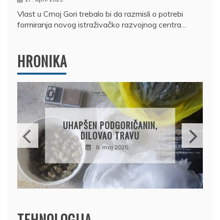
Vlast u Crnoj Gori trebalo bi da razmisli o potrebi
formiranja novog istraživačko razvojnog centra…
HRONIKA
DRŽAVLJANIN RUSIJE
OSUMNJIČEN DA JE
PRODAO TUĐI BMW,
DRŽAVU NAPUSTIO
BRODOM
12. februar 2025.
TEHNOLOGIJA