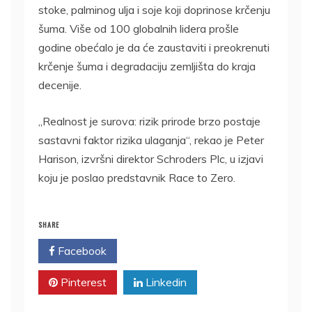
stoke, palminog ulja i soje koji doprinose krčenju
šuma. Više od 100 globalnih lidera prošle
godine obećalo je da će zaustaviti i preokrenuti
krčenje šuma i degradaciju zemljišta do kraja
decenije.
„Realnost je surova: rizik prirode brzo postaje
sastavni faktor rizika ulaganja“, rekao je Peter
Harison, izvršni direktor Schroders Plc, u izjavi
koju je poslao predstavnik Race to Zero.
SHARE
Facebook
Twitter
Pinterest
Linkedin