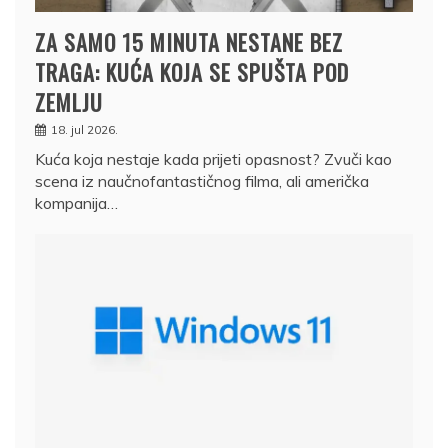
ZA SAMO 15 MINUTA NESTANE BEZ
TRAGA: KUĆA KOJA SE SPUŠTA POD
ZEMLJU
18. jul 2026.
Kuća koja nestaje kada prijeti opasnost? Zvuči kao
scena iz naučnofantastičnog filma, ali američka
kompanija…