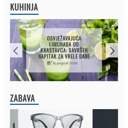
KUHINJA
KROMPIRUŠA IZLIVAČA:
JEDNOSTAVNA PITA BEZ
KORA, HRSKAVA I
UKUSNA
8. avgust 2026.
ZABAVA