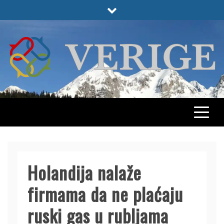
Skip
to
content
VERIGE
ODABRANO
Holandija nalaže
firmama da ne plaćaju
ruski gas u rubljama