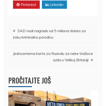
Pinterest
Linkedin
Kretanje
SAD nudi nagradu od 5 miliona dolara za
irsku kriminalnu porodicu
članka
Jednosmerna karta za Ruandu za neke tražioce
azila u Velikoj Britaniji
PROČITAJTE JOŠ