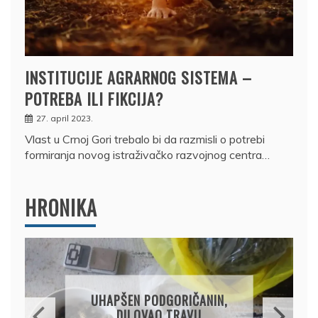
INSTITUCIJE AGRARNOG SISTEMA –
POTREBA ILI FIKCIJA?
27. april 2023.
Vlast u Crnoj Gori trebalo bi da razmisli o potrebi
formiranja novog istraživačko razvojnog centra…
HRONIKA
DRŽAVLJANIN RUSIJE
OSUMNJIČEN DA JE
PRODAO TUĐI BMW,