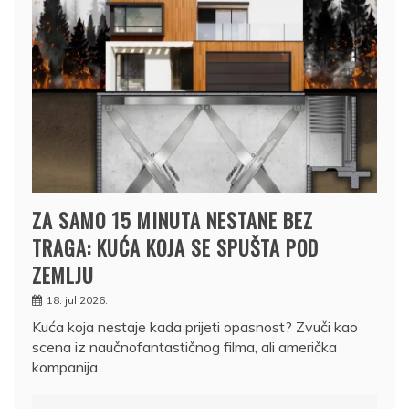
ZA SAMO 15 MINUTA NESTANE BEZ
TRAGA: KUĆA KOJA SE SPUŠTA POD
ZEMLJU
18. jul 2026.
Kuća koja nestaje kada prijeti opasnost? Zvuči kao
scena iz naučnofantastičnog filma, ali američka
kompanija…