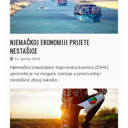
NJEMAČKOJ EKONOMIJI PRIJETE
NESTAŠICE
13. januar 2024.
Njemačka industrijsko-trgovinska komora (DIHK)
upozorila je na moguće zastoje u proizvodnji i
nestašice zbog sukoba…