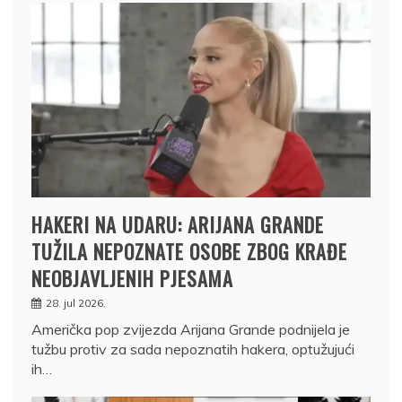
HAKERI NA UDARU: ARIJANA GRANDE
TUŽILA NEPOZNATE OSOBE ZBOG KRAĐE
NEOBJAVLJENIH PJESAMA
28. jul 2026.
Američka pop zvijezda Arijana Grande podnijela je
tužbu protiv za sada nepoznatih hakera, optužujući
ih…