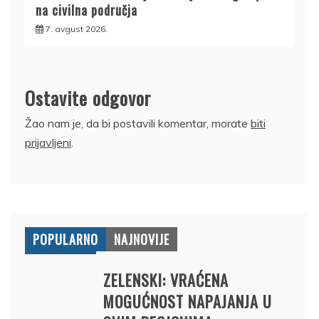
na civilna područja
7. avgust 2026.
Ostavite odgovor
Žao nam je, da bi postavili komentar, morate
biti
prijavljeni
.
POPULARNO
NAJNOVIJE
ZELENSKI: VRAĆENA
MOGUĆNOST NAPAJANJA U