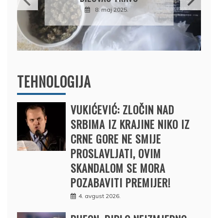
DRŽAVU NAPUSTIO
BRODOM
12. februar 2025.
TEHNOLOGIJA
VUKIĆEVIĆ: ZLOČIN NAD
SRBIMA IZ KRAJINE NIKO IZ
CRNE GORE NE SMIJE
PROSLAVLJATI, OVIM
SKANDALOM SE MORA
POZABAVITI PREMIJER!
4. avgust 2026.