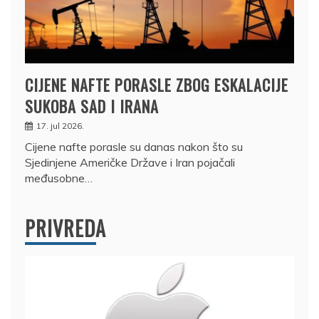
CIJENE NAFTE PORASLE ZBOG ESKALACIJE
SUKOBA SAD I IRANA
17. jul 2026.
Cijene nafte porasle su danas nakon što su
Sjedinjene Američke Države i Iran pojačali
međusobne…
PRIVREDA