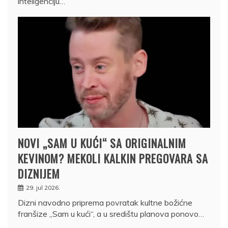
inteligenciju…
NOVI „SAM U KUĆI“ SA ORIGINALNIM
KEVINOM? MEKOLI KALKIN PREGOVARA SA
DIZNIJEM
29. jul 2026.
Dizni navodno priprema povratak kultne božićne
franšize „Sam u kući“, a u središtu planova ponovo…