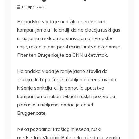
14. april 2022.
Holandska vlada je naložila energetskim
kompanijama u Holandiji da ne plaćaju ruski gas
u rubljama u skladu sa sankcijama Evropske
unije, rekao je portparol ministarstva ekonomije
Piter ten Brugenkejte za CNN u četvrtak.
Holandska vlada je ranije jasno stavila do
znanja da bi plaćanje u rubljama predstavljalo
kršenje sankcija, ali je ponovila uputstva
kompanijama nakon tekućih ruskih poziva za
plaćanje u rubljama, dodao je deset
Bruggencate.
Neka pozadina: Prošlog mjeseca, ruski
predsednik Vladimir Putin rekao je da će zemlja