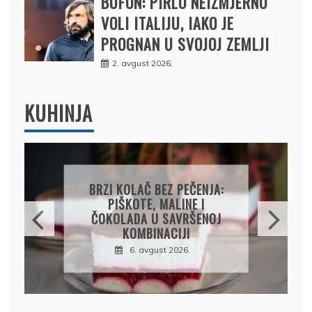
BUFON: PIRLO NEIZMJERNO
VOLI ITALIJU, IAKO JE
PROGNAN U SVOJOJ ZEMLJI
2. avgust 2026.
KUHINJA
PAPRIKE SA MESOM I
PIRINČEM NA KAŠIKU:
SOČAN I JEDNOSTAVAN
RUČAK IZ JEDNE ŠERPE
7. avgust 2026.