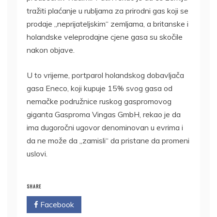
tražiti plaćanje u rubljama za prirodni gas koji se
prodaje „neprijateljskim“ zemljama, a britanske i
holandske veleprodajne cjene gasa su skočile
nakon objave.
U to vrijeme, portparol holandskog dobavljača
gasa Eneco, koji kupuje 15% svog gasa od
nemačke podružnice ruskog gaspromovog
giganta Gasproma Vingas GmbH, rekao je da
ima dugoročni ugovor denominovan u evrima i
da ne može da „zamisli“ da pristane da promeni
uslovi.
SHARE
Facebook
Twitter