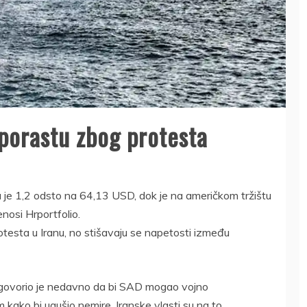
 porastu zbog protesta
a je 1,2 odsto na 64,13 USD, dok je na američkom tržištu
nosi Hrportfolio.
otesta u Iranu, no stišavaju se napetosti između
govorio je nedavno da bi SAD mogao vojno
 kako bi ugušio nemire. Iranske vlasti su na to