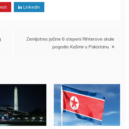
rest
Linkedin
g
Zemljotres jačine 6 stepeni Rihterove skale
pogodio Kašmir u Pakistanu