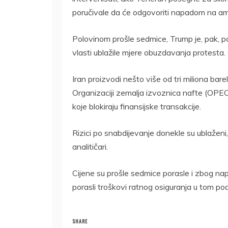
poručivale da će odgovoriti napadom na amer
Polovinom prošle sedmice, Trump je, pak, por
vlasti ublažile mjere obuzdavanja protesta.
Iran proizvodi nešto više od tri miliona ba
Organizaciji zemalja izvoznica nafte (OPEC)
koje blokiraju finansijske transakcije.
Rizici po snabdijevanje donekle su ublaženi, a
analitičari.
Cijene su prošle sedmice porasle i zbog n
porasli troškovi ratnog osiguranja u tom pod
SHARE