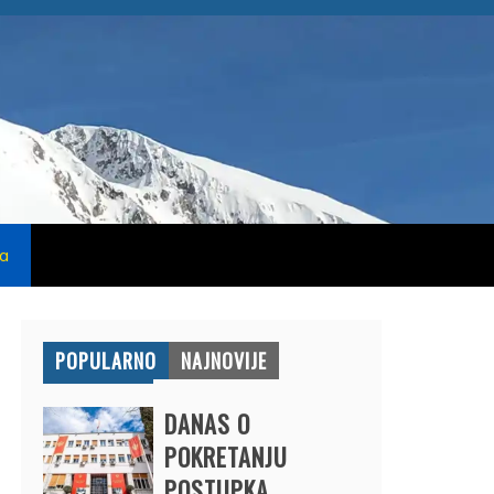
na
POPULARNO
NAJNOVIJE
DANAS O
POKRETANJU
POSTUPKA