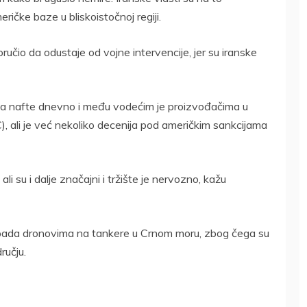
ičke baze u bliskoistočnoj regiji.
učio da odustaje od vojne intervencije, jer su iranske
rela nafte dnevno i među vodećim je proizvođačima u
, ali je već nekoliko decenija pod američkim sankcijama
li su i dalje značajni i tržište je nervozno, kažu
apada dronovima na tankere u Crnom moru, zbog čega su
ručju.