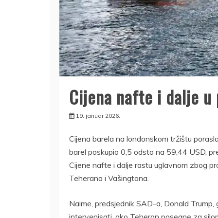
Cijena nafte i dalje u
19. januar 2026.
Cijena barela na londonskom tržištu porasl
barel poskupio 0,5 odsto na 59,44 USD, pre
Cijene nafte i dalje rastu uglavnom zbog pr
Teherana i Vašingtona.
Naime, predsjednik SAD-a, Donald Trump, 
intervenisati, ako Teheran posegne za silom