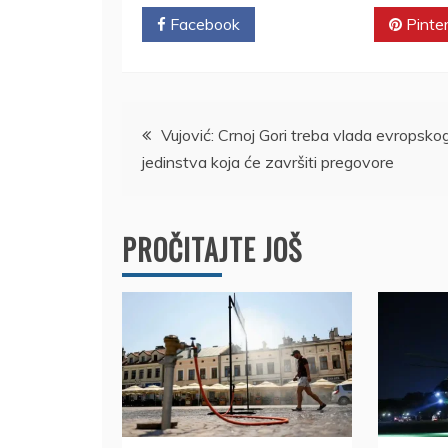
Facebook
Twitter
Pinte
Kretanje
Vujović: Crnoj Gori treba vlada evropsko
jedinstva koja će završiti pregovore
članka
PROČITAJTE JOŠ