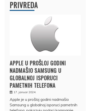
PRIVREDA
APPLE U PROŠLOJ GODINI
NADMAŠIO SAMSUNG U
GLOBALNOJ ISPORUCI
PAMETNIH TELEFONA
17. januar 2024.
Apple je u prošloj godini nadmašio
Samsung u globalnoj isporuci pametnih
telefona, pokazuju podaci kompanije…