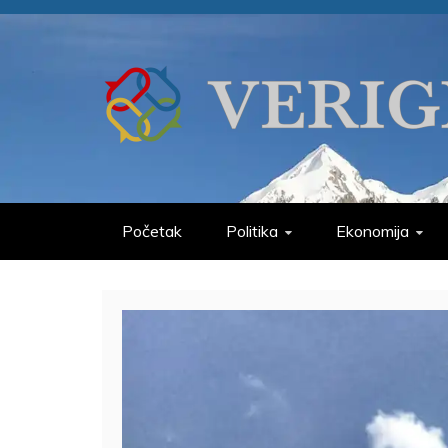
Skip
to
content
VERIGE
ODABRANO
Početak
Politika
Ekonomija