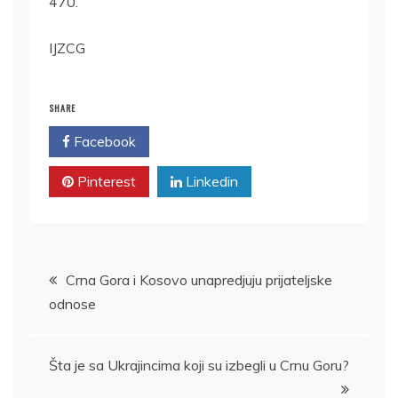
470.
IJZCG
SHARE
Facebook
Twitter
Pinterest
Linkedin
Kretanje
Crna Gora i Kosovo unapredjuju prijateljske
odnose
članka
Šta je sa Ukrajincima koji su izbegli u Crnu Goru?