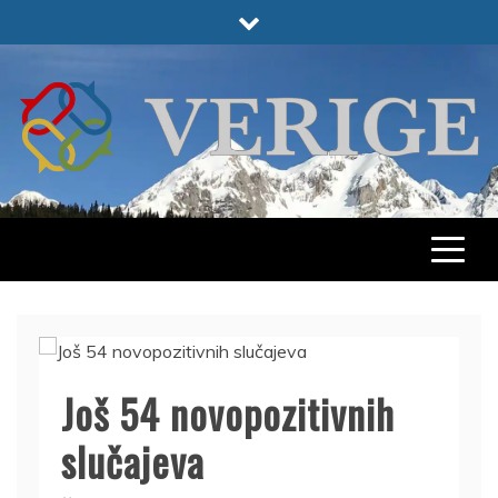
Skip
to
content
VERIGE
ODABRANO
Još 54 novopozitivnih
slučajeva