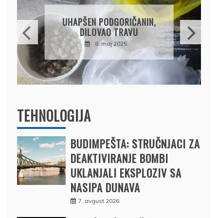
DRŽAVLJANIN RUSIJE
OSUMNJIČEN DA JE
ORIČANIN,
PRODAO TUĐI BMW,
TRAVU
DRŽAVU NAPUSTIO
2025.
BRODOM
12. februar 2025.
TEHNOLOGIJA
BUDIMPEŠTA: STRUČNJACI ZA
DEAKTIVIRANJE BOMBI
UKLANJALI EKSPLOZIV SA
NASIPA DUNAVA
7. avgust 2026.