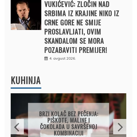
VUKIĆEVIĆ: ZLOČIN NAD
SRBIMA IZ KRAJINE NIKO IZ
CRNE GORE NE SMIJE
PROSLAVLJATI, OVIM
SKANDALOM SE MORA
POZABAVITI PREMIJER!
4. avgust 2026.
KUHINJA
 BEZ PEČENJA:
PAPRIKE SA MESOM
, MALINE I
PIRINČEM NA KAŠIK
U SAVRŠENOJ
SOČAN I JEDNOSTA
INACIJI
RUČAK IZ JEDNE ŠE