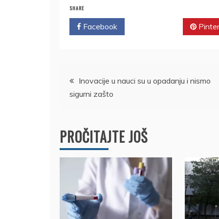
SHARE
Facebook
Twitter
Pinte
Kretanje
Inovacije u nauci su u opadanju i nismo
sigurni zašto
članka
PROČITAJTE JOŠ