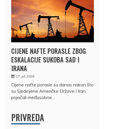
CIJENE NAFTE PORASLE ZBOG
ESKALACIJE SUKOBA SAD I
IRANA
17. jul 2026.
Cijene nafte porasle su danas nakon što
su Sjedinjene Američke Države i Iran
pojačali međusobne…
PRIVREDA