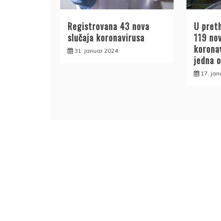
Registrovana 43 nova
U pret
slučaja koronavirusa
119 nov
korona
31. januar 2024.
jedna 
17. jan