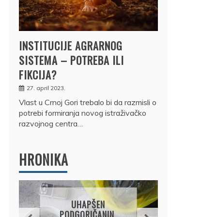
INSTITUCIJE AGRARNOG
SISTEMA – POTREBA ILI
FIKCIJA?
27. april 2023.
Vlast u Crnoj Gori trebalo bi da razmisli o
potrebi formiranja novog istraživačko
razvojnog centra…
HRONIKA
DRŽ
UHAPŠEN
OSUM
PODGORIČANIN,
JE P