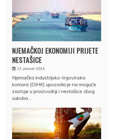
NJEMAČKOJ EKONOMIJI PRIJETE
NESTAŠICE
13. januar 2024.
Njemačka industrijsko-trgovinska
komora (DIHK) upozorila je na moguće
zastoje u proizvodnji i nestašice zbog
sukoba…