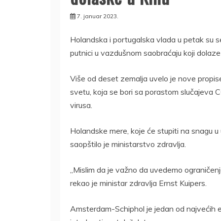
7. januar 2023.
Holandska i portugalska vlada u petak su se
putnici u vazdušnom saobraćaju koji dolaze
Više od deset zemalja uvelo je nove propise
svetu, koja se bori sa porastom slučajeva 
virusa.
Holandske mere, koje će stupiti na snagu u
saopštilo je ministarstvo zdravlja.
„Mislim da je važno da uvedemo ograničenj
rekao je ministar zdravlja Ernst Kuipers.
Amsterdam-Schiphol je jedan od najvećih ev