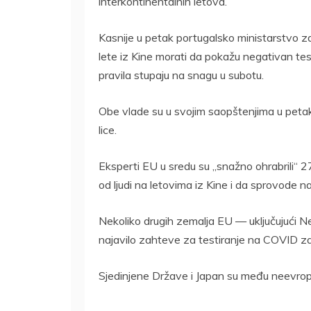
interkontinentalnih letova.
Kasnije u petak portugalsko ministarstvo zdrav
lete iz Kine morati da pokažu negativan te
pravila stupaju na snagu u subotu.
Obe vlade su u svojim saopštenjima u petak
lice.
Eksperti EU u sredu su „snažno ohrabrili“ 
od ljudi na letovima iz Kine i da sprovode 
Nekoliko drugih zemalja EU — uključujući Ne
najavilo zahteve za testiranje na COVID za 
Sjedinjene Države i Japan su među neevrop