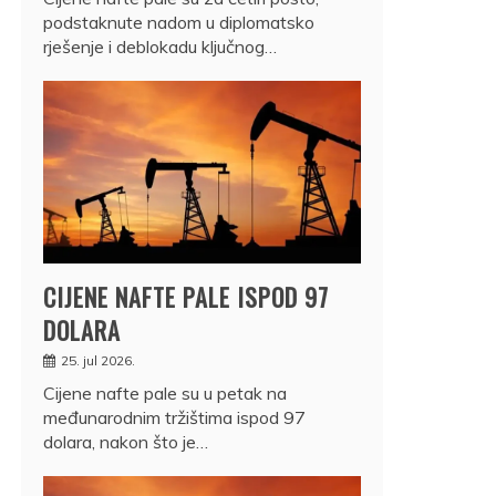
podstaknute nadom u diplomatsko
rješenje i deblokadu ključnog…
CIJENE NAFTE PALE ISPOD 97
DOLARA
25. jul 2026.
Cijene nafte pale su u petak na
međunarodnim tržištima ispod 97
dolara, nakon što je…