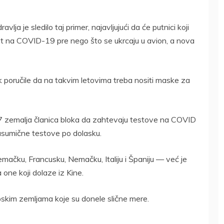
lja je sledilo taj primer, najavljujući da će putnici koji
st na COVID-19 pre nego što se ukrcaju u avion, a nova
 poručile da na takvim letovima treba nositi maske za
27 zemalja članica bloka da zahtevaju testove na COVID
nasumične testove po dolasku.
mačku, Francusku, Nemačku, Italiju i Španiju — već je
one koji dolaze iz Kine.
skim zemljama koje su donele slične mere.