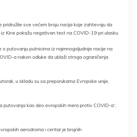
 pridružile sve većem broju nacija koje zahtevaju da
 iz Kine pokažu negativan test na COVID-19 pri ulasku.
 o putovanju putnicima iz najmnogoljudnije nacije na
COVID-a nakon odluke da ublaži stroga ograničenja
 utorak, u skladu su sa preporukama Evropske unije,
a putovanja kao deo evropskih mera protiv COVID-a“,
ropskih aerodroma i centar je brojnih