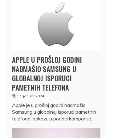
APPLE U PROŠLOJ GODINI
NADMAŠIO SAMSUNG U
GLOBALNOJ ISPORUCI
PAMETNIH TELEFONA
17. januar 2024.
Apple je u prošloj godini nadmašio
Samsung u globalnoj isporuci pametnih
telefona, pokazuju podaci kompanije…