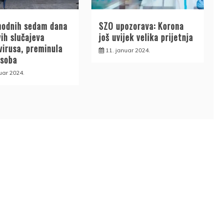
hodnih sedam dana
SZO upozorava: Korona
ih slučajeva
još uvijek velika prijetnja
virusa, preminula
11. januar 2024.
osoba
uar 2024.