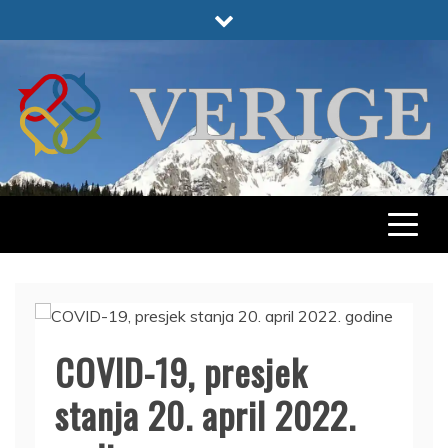
Skip
to
content
VERIGE
ODABRANO
COVID-19, presjek
stanja 20. april 2022.