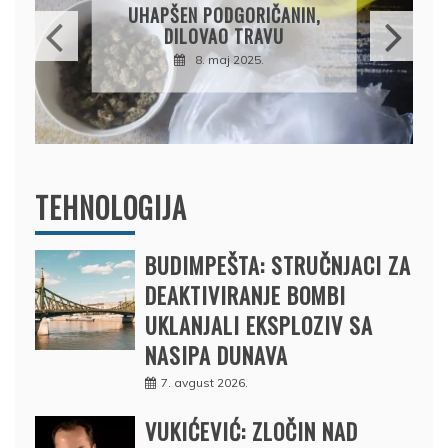
OSUMNJIČEN DA JE
NIN,
PRODAO TUĐI BMW,
DRŽAVU NAPUSTIO
BRODOM
12. februar 2025.
TEHNOLOGIJA
BUDIMPEŠTA: STRUČNJACI ZA
DEAKTIVIRANJE BOMBI
UKLANJALI EKSPLOZIV SA
NASIPA DUNAVA
7. avgust 2026.
VUKIĆEVIĆ: ZLOČIN NAD