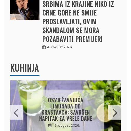
SRBIMA IZ KRAJINE NIKO IZ
CRNE GORE NE SMIJE
PROSLAVLJATI, OVIM
SKANDALOM SE MORA
POZABAVITI PREMIJER!
4. avgust 2026.
KUHINJA
UĆA
KROMPIRUŠA IZLIVAČA:
OD
JEDNOSTAVNA PITA BEZ
AVRŠEN
KORA, HRSKAVA I
LE DANE
UKUSNA
26.
8. avgust 2026.