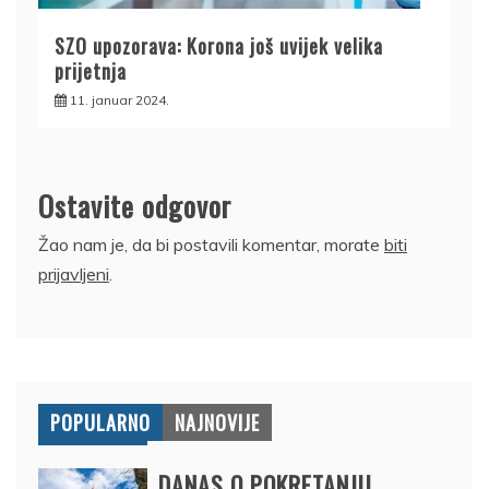
SZO upozorava: Korona još uvijek velika
prijetnja
11. januar 2024.
Ostavite odgovor
Žao nam je, da bi postavili komentar, morate
biti
prijavljeni
.
POPULARNO
NAJNOVIJE
DANAS O POKRETANJU