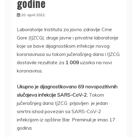
godine
20. april 2022.
Laboratorije Instituta za javno zdravlje Crne
Gore (IJZCG), druge javne i privatne laboratorije
koje se bave dijagnostikom infekcije novog
koronavirusa su tokom jučerašnjeg dana i IJZCG
dostavile rezultate za
1 009
uzorka na novi
koronavirus.
Ukupno je dijagnostikovano 69 novopozitivnih
slučajeva infekcije SARS-CoV-2.
Tokom
jučerašnjeg dana IJZCG prijavljen je jedan
smrtni ishod povezan sa SARS-CoV-2
infekcijom iz opštine Bar. Preminuli je imao 17
godina.