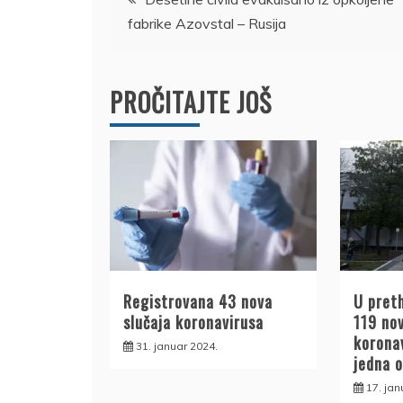
fabrike Azovstal – Rusija
članka
PROČITAJTE JOŠ
Registrovana 43 nova
U pret
slučaja koronavirusa
119 nov
korona
31. januar 2024.
jedna 
17. jan