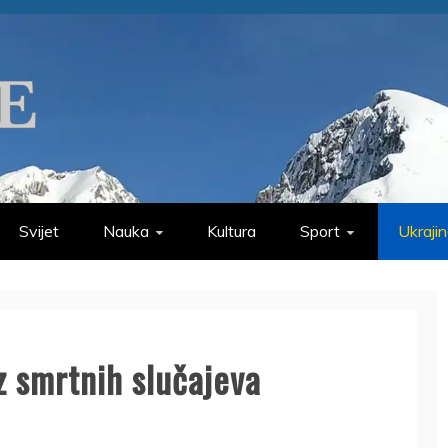
Svijet
Nauka
Kultura
Sport
Ukraji
z smrtnih slučajeva