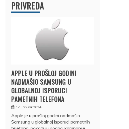
PRIVREDA
APPLE U PROŠLOJ GODINI
NADMAŠIO SAMSUNG U
GLOBALNOJ ISPORUCI
PAMETNIH TELEFONA
17. januar 2024.
Apple je u prošloj godini nadmašio
Samsung u globalnoj isporuci pametnih
telefona, pokazuju podaci kompanije…