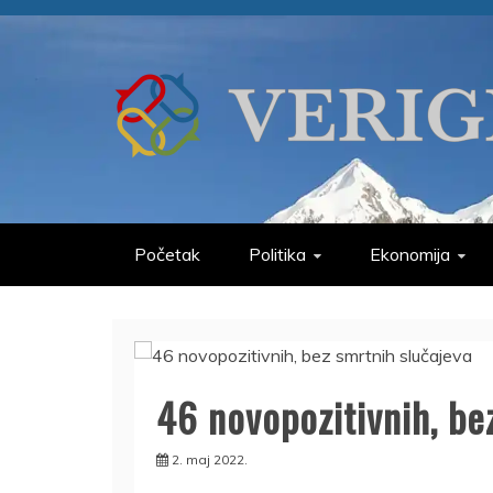
Skip
to
content
VERIGE
ODABRANO
Početak
Politika
Ekonomija
46 novopozitivnih, be
2. maj 2022.