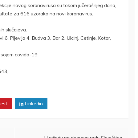
fekcije novog koronavirusa su tokom jučerašnjeg dana,
zultate za 616 uzoraka na novi koronavirus.
h slučajeva.
, Pljevlja 4, Budva 3, Bar 2, Ulcinj, Cetinje, Kotor,
 sojem covida-19.
643,
rest
Linkedin
U srijedu na dnevom redu Skupštine