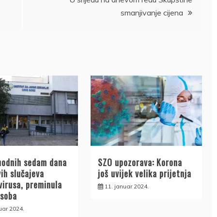
smanjivanje cijena
hodnih sedam dana
SZO upozorava: Korona
ih slučajeva
još uvijek velika prijetnja
virusa, preminula
11. januar 2024.
osoba
uar 2024.