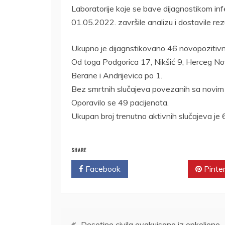
Laboratorije koje se bave dijagnostikom in
01.05.2022. završile analizu i dostavile re
Ukupno je dijagnstikovano 46 novopozitivni
Od toga Podgorica 17, Nikšić 9, Herceg Novi 6
Berane i Andrijevica po 1.
Bez smrtnih slučajeva povezanih sa novim
Oporavilo se 49 pacijenata.
Ukupan broj trenutno aktivnih slučajeva je 
SHARE
Facebook
Twitter
Pinte
Kretanje
Desetine civila evakuisano iz opkoljene