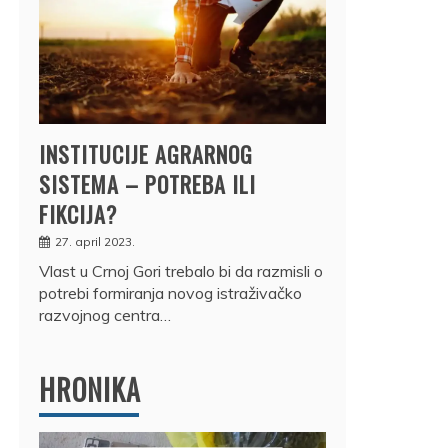
INSTITUCIJE AGRARNOG
SISTEMA – POTREBA ILI
FIKCIJA?
27. april 2023.
Vlast u Crnoj Gori trebalo bi da razmisli o
potrebi formiranja novog istraživačko
razvojnog centra…
HRONIKA
DRŽ