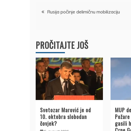
Kretanje
Rusija počinje delimičnu mobilizaciju
članka
PROČITAJTE JOŠ
Svetozar Marović je od
MUP de
10. oktobra slobodan
Požare 
čovjek?
gasili 
Crne G