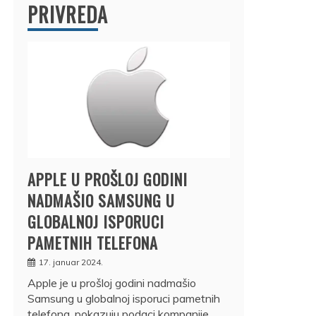
PRIVREDA
APPLE U PROŠLOJ GODINI
NADMAŠIO SAMSUNG U
GLOBALNOJ ISPORUCI
PAMETNIH TELEFONA
17. januar 2024.
Apple je u prošloj godini nadmašio
Samsung u globalnoj isporuci pametnih
telefona, pokazuju podaci kompanije…