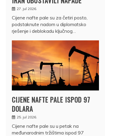
IRAN OBUSTAVILI NAPADE
27. jul 2026.
Cijene nafte pale su za četiri posto,
podstaknute nadom u diplomatsko
rješenje i deblokadu ključnog…
CIJENE NAFTE PALE ISPOD 97
DOLARA
25. jul 2026.
Cijene nafte pale su u petak na
međunarodnim tržištima ispod 97