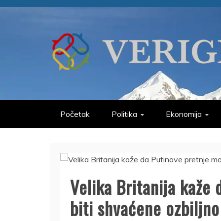
Skip
to
content
VERIGE
ODABRANO
Početak
Politika
Ekonomija
Velika Britanija kaže
biti shvaćene ozbiljno