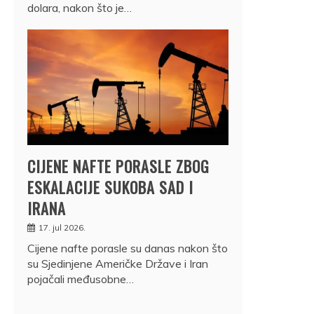
dolara, nakon što je…
CIJENE NAFTE PORASLE ZBOG
ESKALACIJE SUKOBA SAD I
IRANA
17. jul 2026.
Cijene nafte porasle su danas nakon što
su Sjedinjene Američke Države i Iran
pojačali međusobne…