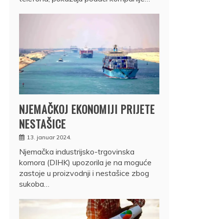
NJEMAČKOJ EKONOMIJI PRIJETE
NESTAŠICE
13. januar 2024.
Njemačka industrijsko-trgovinska
komora (DIHK) upozorila je na moguće
zastoje u proizvodnji i nestašice zbog
sukoba…