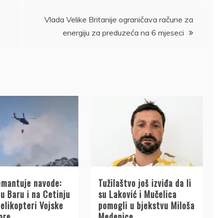
Vlada Velike Britanije ograničava račune za
energiju za preduzeća na 6 mjeseci
mantuje navode:
Tužilaštvo još izviđa da li
u Baru i na Cetinju
su Laković i Mučelica
helikopteri Vojske
pomogli u bjekstvu Miloša
ore
Medenice