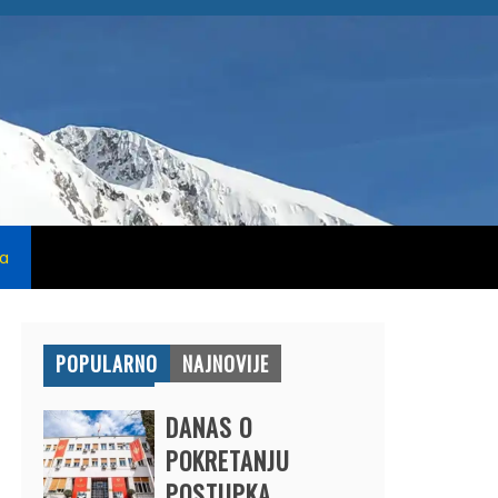
na
POPULARNO
NAJNOVIJE
DANAS O
POKRETANJU
POSTUPKA