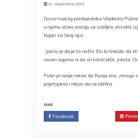
21. septembar 2022.
Govor ruskog predsjednika Vladimira Putina u
u njemu izneo moraju se ozbiljno shvatiti, iz
Kigan za Skaj njuz.
„Jasno je da je to nešto što bi trebalo da 
nisam sigurna ni da on kontroliše, zaista. Ov
Putin je ranije rekao da Rusija ima „mnogo
prijetnjama i rekao da ne blefira.
SHARE
Facebook
Twitter
Pinte