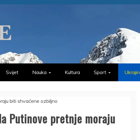
Svijet
Nauka
Kultura
Sport
Ukraji
 da Putinove pretnje moraju