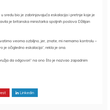
 sredu bio je zabrinjavajuća eskalacija i pretnje koje je
javila je britanska ministarka spoljnih poslova Džilijan
shvatimo veoma ozbiljno, jer, znate, mi nemamo kontrolu –
o je očigledno eskalacija“, rekla je ona.
 oružja da odgovori“ na ono što je nazvao zapadnim
rest
Linkedin