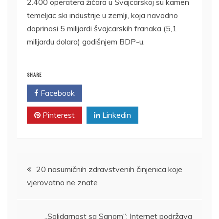
2.400 operatera žičara u Švajcarskoj su kamen
temeljac ski industrije u zemlji, koja navodno
doprinosi 5 milijardi švajcarskih franaka (5,1
milijardu dolara) godišnjem BDP-u.
SHARE
Facebook
Twitter
Pinterest
Linkedin
Kretanje
20 nasumičnih zdravstvenih činjenica koje
vjerovatno ne znate
članka
„Solidarnost sa Sanom“: Internet podržava