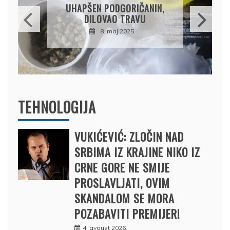
OSUMNJIČEN DA JE
PRODAO TUĐI BMW,
DRŽAVU NAPUSTIO
BRODOM
12. februar 2025.
TEHNOLOGIJA
VUKIĆEVIĆ: ZLOČIN NAD
SRBIMA IZ KRAJINE NIKO IZ
CRNE GORE NE SMIJE
PROSLAVLJATI, OVIM
SKANDALOM SE MORA
POZABAVITI PREMIJER!
4. avgust 2026.