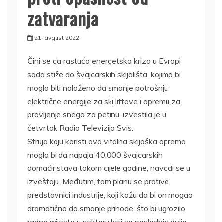
zatvaranja
21. avgust 2022.
Čini se da rastuća energetska kriza u Evropi
sada stiže do švajcarskih skijališta, kojima bi
moglo biti naloženo da smanje potrošnju
električne energije za ski liftove i opremu za
pravljenje snega za petinu, izvestila je u
četvrtak Radio Televizija Svis.
Struja koju koristi ova vitalna skijaška oprema
mogla bi da napaja 40.000 švajcarskih
domaćinstava tokom cijele godine, navodi se u
izveštaju. Međutim, tom planu se protive
predstavnici industrije, koji kažu da bi on mogao
dramatično da smanje prihode, što bi ugrozilo
radna mijesta u sektoru koji se poslednje dvije