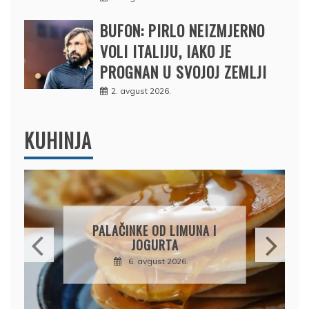
BUFON: PIRLO NEIZMJERNO
VOLI ITALIJU, IAKO JE
PROGNAN U SVOJOJ ZEMLJI
2. avgust 2026.
KUHINJA
BRZI KOLAČ BEZ PEČENJA:
PIŠKOTE, MALINE I
ČOKOLADA U SAVRŠENOJ
KOMBINACIJI
6. avgust 2026.