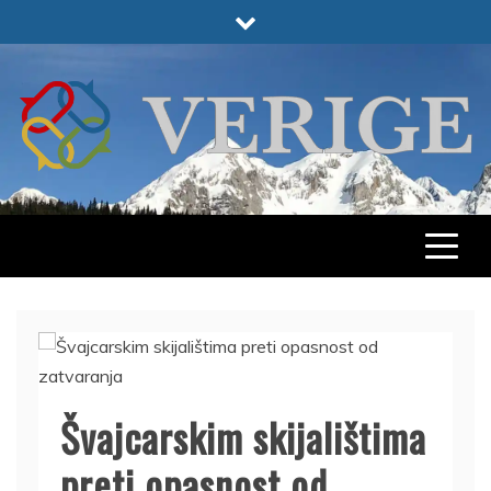
Skip
to
content
VERIGE
ODABRANO
Švajcarskim skijalištima
preti opasnost od