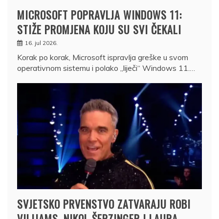
MICROSOFT POPRAVLJA WINDOWS 11:
STIŽE PROMJENA KOJU SU SVI ČEKALI
16. jul 2026.
Korak po korak, Microsoft ispravlja greške u svom
operativnom sistemu i polako „liječi“ Windows 11.…
SVJETSKO PRVENSTVO ZATVARAJU ROBI
VILIJAMS, NIKOL ŠERZINGER I LAURA