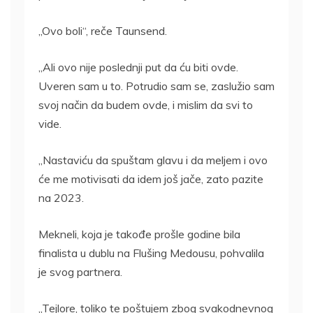
„Ovo boli“, reče Taunsend.
„Ali ovo nije poslednji put da ću biti ovde.
Uveren sam u to. Potrudio sam se, zaslužio sam
svoj način da budem ovde, i mislim da svi to
vide.
„Nastaviću da spuštam glavu i da meljem i ovo
će me motivisati da idem još jače, zato pazite
na 2023.
Mekneli, koja je takođe prošle godine bila
finalista u dublu na Flušing Medousu, pohvalila
je svog partnera.
„Tejlore, toliko te poštujem zbog svakodnevnog