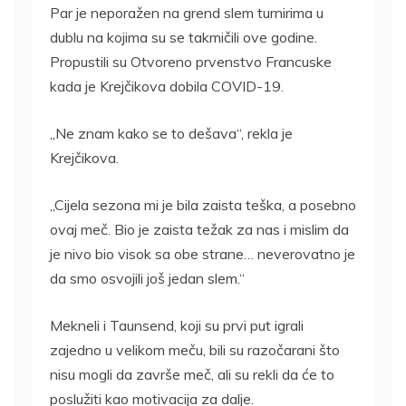
Par je neporažen na grend slem turnirima u
dublu na kojima su se takmičili ove godine.
Propustili su Otvoreno prvenstvo Francuske
kada je Krejčikova dobila COVID-19.
„Ne znam kako se to dešava“, rekla je
Krejčikova.
„Cijela sezona mi je bila zaista teška, a posebno
ovaj meč. Bio je zaista težak za nas i mislim da
je nivo bio visok sa obe strane… neverovatno je
da smo osvojili još jedan slem.“
Mekneli i Taunsend, koji su prvi put igrali
zajedno u velikom meču, bili su razočarani što
nisu mogli da završe meč, ali su rekli da će to
poslužiti kao motivacija za dalje.