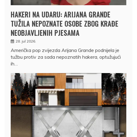
HAKERI NA UDARU: ARIJANA GRANDE
TUŽILA NEPOZNATE OSOBE ZBOG KRAĐE
NEOBJAVLJENIH PJESAMA
28. jul 2026.
Američka pop zvijezda Arijana Grande podnijela je
tužbu protiv za sada nepoznatih hakera, optužujući
ih…