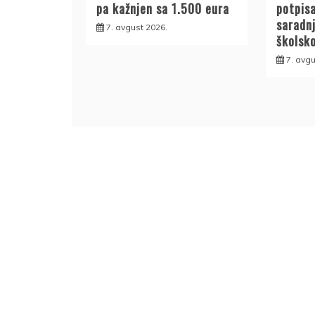
pa kažnjen sa 1.500 eura
potpis
saradn
7. avgust 2026.
školsk
7. avgu