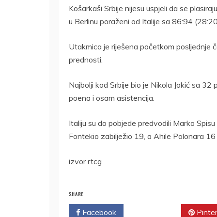
Košarkaši Srbije nijesu uspjeli da se plasir
u Berlinu poraženi od Italije sa 86:94 (28:2
Utakmica je riješena početkom posljednje čet
prednosti.
Najbolji kod Srbije bio je Nikola Jokić sa 32
poena i osam asistencija.
Italiju su do pobjede predvodili Marko Spis
Fontekio zabilježio 19, a Ahile Polonara 16
izvor rtcg
SHARE
Facebook
Twitter
Pinte