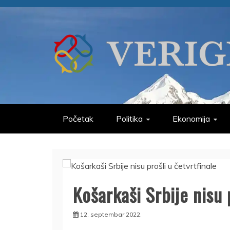
Skip
to
content
VERIGE
ODABRANO
Početak
Politika
Ekonomija
Košarkaši Srbije nisu 
12. septembar 2022.