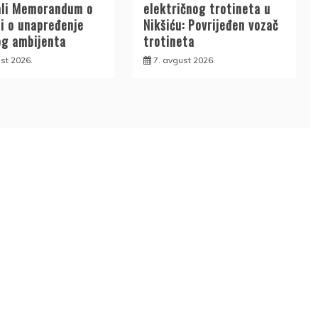
ali Memorandum o
električnog trotineta u
ji o unapređenje
Nikšiću: Povrijeđen vozač
og ambijenta
trotineta
st 2026.
7. avgust 2026.