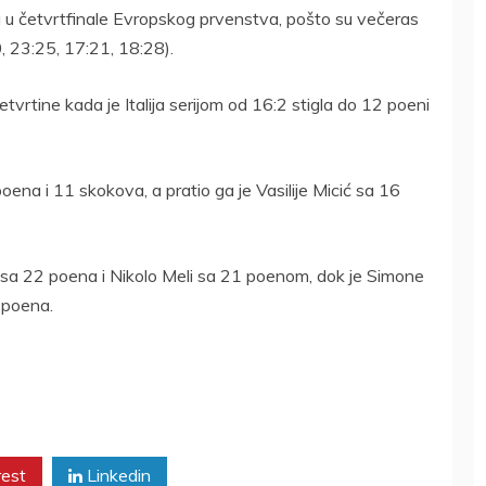
aju u četvrtfinale Evropskog prvenstva, pošto su večeras
0, 23:25, 17:21, 18:28).
vrtine kada je Italija serijom od 16:2 stigla do 12 poeni
 poena i 11 skokova, a pratio ga je Vasilije Micić sa 16
u sa 22 poena i Nikolo Meli sa 21 poenom, dok je Simone
 poena.
rest
Linkedin