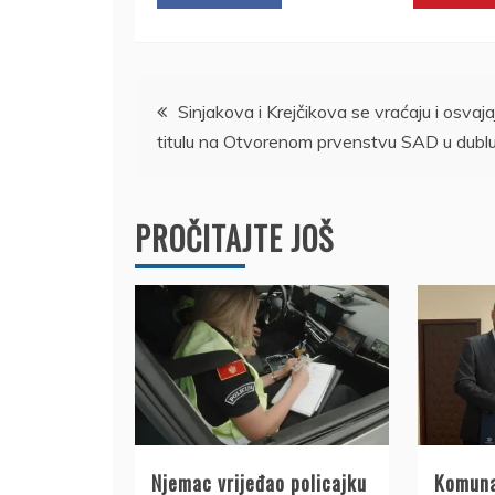
Kretanje
Sinjakova i Krejčikova se vraćaju i osvaja
titulu na Otvorenom prvenstvu SAD u dubl
članka
PROČITAJTE JOŠ
Njemac vrijeđao policajku
Komuna