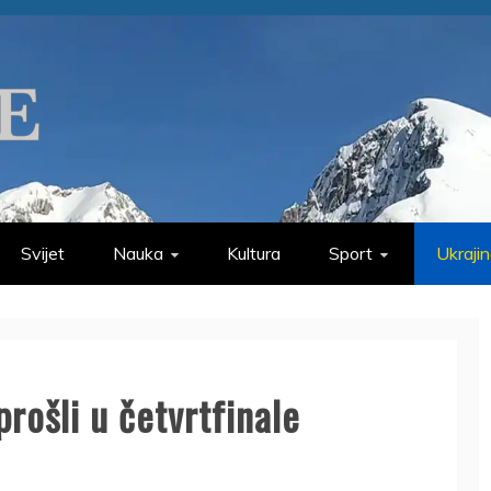
Svijet
Nauka
Kultura
Sport
Ukraji
prošli u četvrtfinale