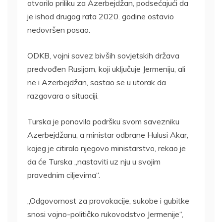
otvorilo priliku za Azerbejdžan, podsećajući da
je ishod drugog rata 2020. godine ostavio
nedovršen posao.
ODKB, vojni savez bivših sovjetskih država
predvođen Rusijom, koji uključuje Jermeniju, ali
ne i Azerbejdžan, sastao se u utorak da
razgovara o situaciji.
Turska je ponovila podršku svom savezniku
Azerbejdžanu, a ministar odbrane Hulusi Akar,
kojeg je citiralo njegovo ministarstvo, rekao je
da će Turska „nastaviti uz nju u svojim
pravednim ciljevima“.
„Odgovornost za provokacije, sukobe i gubitke
snosi vojno-političko rukovodstvo Jermenije“,