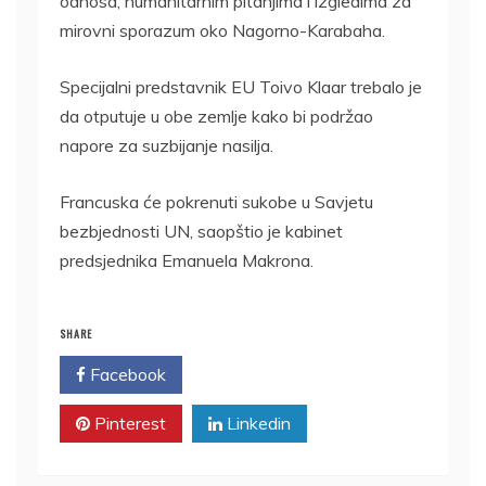
odnosa, humanitarnim pitanjima i izgledima za
mirovni sporazum oko Nagorno-Karabaha.
Specijalni predstavnik EU Toivo Klaar trebalo je
da otputuje u obe zemlje kako bi podržao
napore za suzbijanje nasilja.
Francuska će pokrenuti sukobe u Savjetu
bezbjednosti UN, saopštio je kabinet
predsjednika Emanuela Makrona.
SHARE
Facebook
Twitter
Pinterest
Linkedin