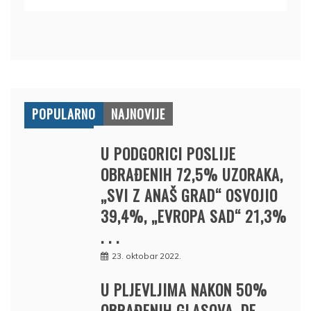
POPULARNO
NAJNOVIJE
U PODGORICI POSLIJE
OBRAĐENIH 72,5% UZORAKA,
„SVI Z ANAŠ GRAD“ OSVOJIO
39,4%, „EVROPA SAD“ 21,3%
. . .
23. oktobar 2022.
U PLJEVLJIMA NAKON 50%
OBRAĐENIH GLASOVA, DF