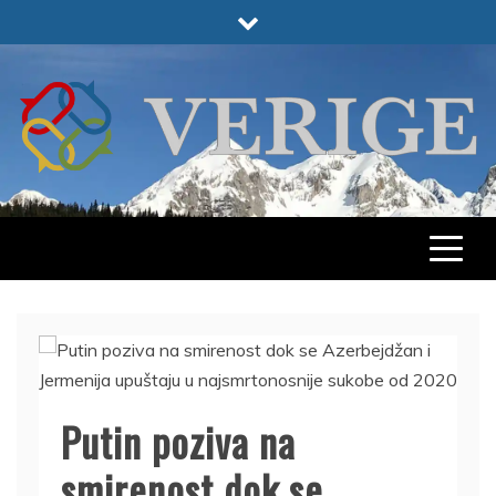
Skip
to
content
VERIGE
ODABRANO
Putin poziva na
smirenost dok se