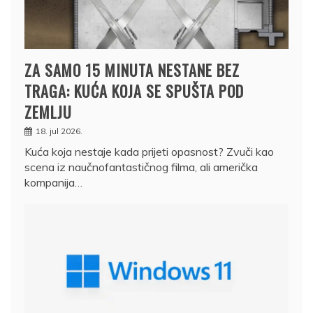
ZA SAMO 15 MINUTA NESTANE BEZ
TRAGA: KUĆA KOJA SE SPUŠTA POD
ZEMLJU
18. jul 2026.
Kuća koja nestaje kada prijeti opasnost? Zvuči kao
scena iz naučnofantastičnog filma, ali američka
kompanija…