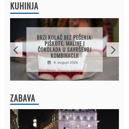
KUHINJA
PAPRIKE SA MESOM I
PIRINČEM NA KAŠIKU:
SOČAN I JEDNOSTAVAN
RUČAK IZ JEDNE ŠERPE
7. avgust 2026.
ZABAVA