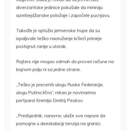
diverzantske jedinice pokušale da miniraju
azerbejdžanske položaje i započele pucnjavu.
Takođe je optužio jermenske trupe da su
ispaljivale teško naoružanje kršeći primirje
postignut ranije u utorak.
Rojters nije mogao odmah da proveri račune na
bojnom polju ni sa jedne strane.
„Teško je preceniti ulogu Ruske Federacije,
ulogu Putina lično“, rekao je novinarima
portparol Kremlja Dmitrij Peskov.
„Predsjednik, naravno, ulaže sve napore da
pomogne u deeskalaciji tenzija na granici.