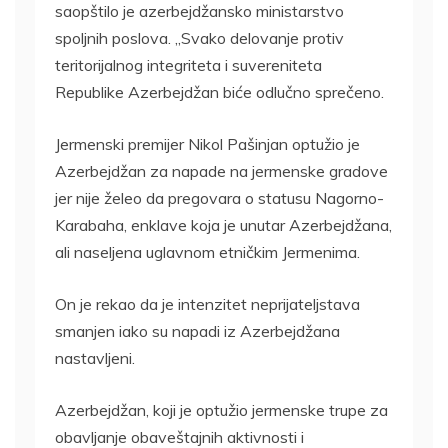
saopštilo je azerbejdžansko ministarstvo
spoljnih poslova. „Svako delovanje protiv
teritorijalnog integriteta i suvereniteta
Republike Azerbejdžan biće odlučno sprečeno.
Jermenski premijer Nikol Pašinjan optužio je
Azerbejdžan za napade na jermenske gradove
jer nije želeo da pregovara o statusu Nagorno-
Karabaha, enklave koja je unutar Azerbejdžana,
ali naseljena uglavnom etničkim Jermenima.
On je rekao da je intenzitet neprijateljstava
smanjen iako su napadi iz Azerbejdžana
nastavljeni.
Azerbejdžan, koji je optužio jermenske trupe za
obavljanje obaveštajnih aktivnosti i