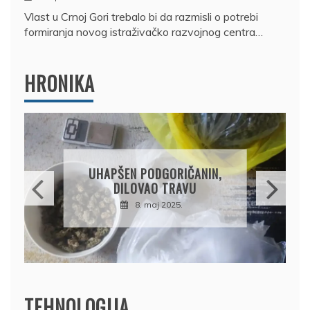
Vlast u Crnoj Gori trebalo bi da razmisli o potrebi
formiranja novog istraživačko razvojnog centra…
HRONIKA
DRŽAVLJANIN RUSIJE
OSUMNJIČEN DA JE
PRODAO TUĐI BMW,
DRŽAVU NAPUSTIO
BRODOM
12. februar 2025.
TEHNOLOGIJA