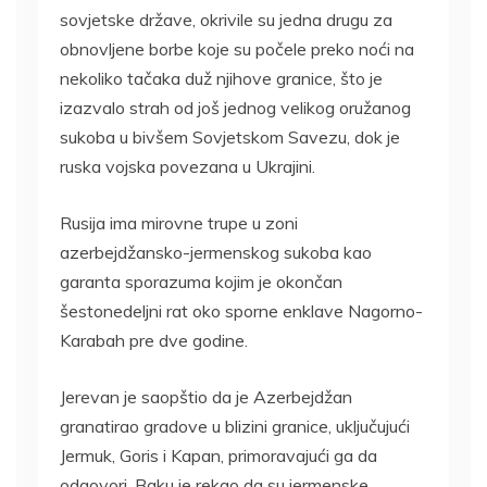
sovjetske države, okrivile su jedna drugu za
obnovljene borbe koje su počele preko noći na
nekoliko tačaka duž njihove granice, što je
izazvalo strah od još jednog velikog oružanog
sukoba u bivšem Sovjetskom Savezu, dok je
ruska vojska povezana u Ukrajini.
Rusija ima mirovne trupe u zoni
azerbejdžansko-jermenskog sukoba kao
garanta sporazuma kojim je okončan
šestonedeljni rat oko sporne enklave Nagorno-
Karabah pre dve godine.
Jerevan je saopštio da je Azerbejdžan
granatirao gradove u blizini granice, uključujući
Jermuk, Goris i Kapan, primoravajući ga da
odgovori. Baku je rekao da su jermenske