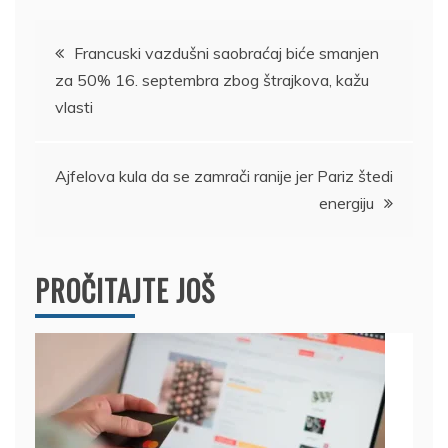
Kretanje
Francuski vazdušni saobraćaj biće smanjen
za 50% 16. septembra zbog štrajkova, kažu
članka
vlasti
Ajfelova kula da se zamrači ranije jer Pariz štedi
energiju
PROČITAJTE JOŠ