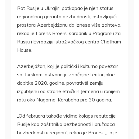
Rat Rusije u Ukrajini potkopao je njen status
regionalnog garanta bezbednosti, ostavljajući
prostora Azerbejdžanu da iznese više zahteva,
rekao je Lorens Broers, saradnik u Programu za
Rusiju i Evroaziju istraživačkog centra Chatham
House.
Azerbejdžan, koji je politički i kulturno povezan
sa Turskom, ostvario je značajne teritorijalne
dobitke 2020. godine, povrativši zemlju
izgubljenu od strane etničkih Jermena u ranijem
ratu oko Nagorno-Karabaha pre 30 godina.
„Od februara takođe vidimo kolaps reputacije
Rusije kao zaštitnika bezbednosti i pružaoca
bezbednosti u regionu“, rekao je Broers. „To je