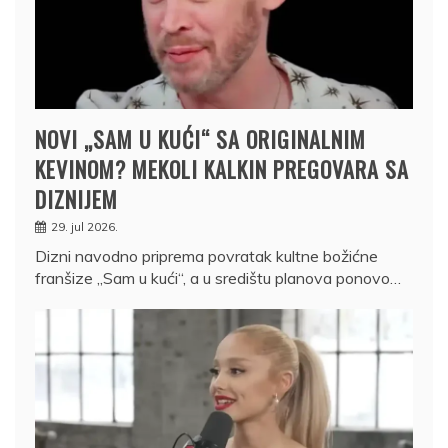
NOVI „SAM U KUĆI“ SA ORIGINALNIM
KEVINOM? MEKOLI KALKIN PREGOVARA SA
DIZNIJEM
29. jul 2026.
Dizni navodno priprema povratak kultne božićne
franšize „Sam u kući“, a u središtu planova ponovo…