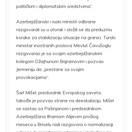
političkim i diplomatskim sredstvima“.
Azerbejdžanski i ruski ministri odbrane
razgovarali su u utorak i složili se da preduzmu
korake za stabilizaciju situacije na granici. Turski
ministar inostranih poslova Mevlut Čavušoglu
razgovarao je sa svojim azerbejdžanskim
kolegom Džejhunom Bajramovim i pozvao
Jermeniju da „prestane sa svojim
provokacijama“.
Šarl Mišel, predsednik Evropskog saveta,
takođe je pozvao strane na deeskalaciju. Mišel
se sastao sa Pašinjanom i predsednikom
Azerbejdžana Ilhamom Alijevim prošlog
meseca u Briselu radi razgovora o normalizaciji