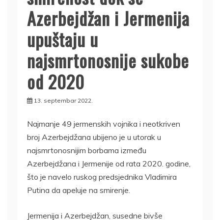
Azerbejdžan i Jermenija
upuštaju u
najsmrtonosnije sukobe
od 2020
13. septembar 2022.
Najmanje 49 jermenskih vojnika i neotkriven
broj Azerbejdžana ubijeno je u utorak u
najsmrtonosnijim borbama između
Azerbejdžana i Jermenije od rata 2020. godine,
što je navelo ruskog predsjednika Vladimira
Putina da apeluje na smirenje.
Jermenija i Azerbejdžan, susedne bivše