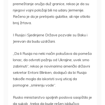
premeštanje oružja duž granice, rekao je da su
njegovi vojni položaji bili na udaru Jermenije.
Rečeno je da je pretrpelo gubitke, ali nije otkrilo
broj žrtava.
I Rusija i Sjedinjene Države pozvale su Baku i
Jerevan da budu uzdržani.
„Da li Rusija na neki način pokušava da pomeša
lonac, da odvrati pažnju od Ukrajine, uvek smo
zabrinuti“, rekao je novinarima američki državni
sekretar Entoni Blinken, dodajući da bi Rusija
takođe mogla da iskoristi svoj uticaj da
pomogne „smirenju vode“.
Rusko ministarstvo spoljnih poslova saopštilo je
da sukob „treba da bude rešen isključivo