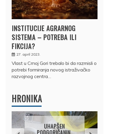
INSTITUCIJE AGRARNOG
SISTEMA – POTREBA ILI
FIKCIJA?
27. april 2023.
Vlast u Crnoj Gori trebalo bi da razmisli o
potrebi formiranja novog istraživačko
razvojnog centra…
HRONIKA
DRŽ
UHAPŠEN
OSUM
PODGORIČANIN,
JE P