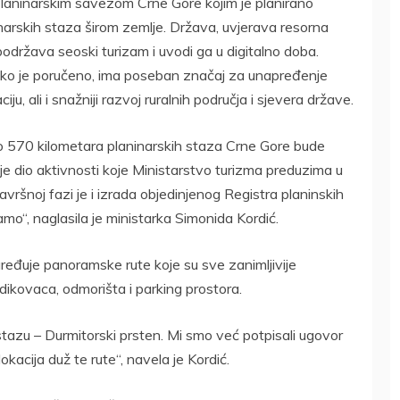
Planinarskim savezom Crne Gore kojim je planirano
narskih staza širom zemlje. Država, uvjerava resorna
održava seoski turizam i uvodi ga u digitalno doba.
ako je poručeno, ima poseban značaj za unapređenje
iju, ali i snažniji razvoj ruralnih područja i sjevera države.
eko 570 kilometara planinarskih staza Crne Gore bude
e dio aktivnosti koje Ministarstvo turizma preduzima u
vršnoj fazi je i izrada objedinjenog Registra planinskih
mamo“, naglasila je ministarka Simonida Kordić.
uređuje panoramske rute koje su sve zanimljivije
dikovaca, odmorišta i parking prostora.
tazu – Durmitorski prsten. Mi smo već potpisali ugovor
okacija duž te rute“, navela je Kordić.