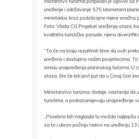
mistarstvo turizma potpisalo je ugovor sa 
uređenje i održavanje 575 kilometara plani
ministarka, kroz podsticajne mjere snažno p
Foto: Vlada CG Projekat uređenja staza, k
kvaliteta turističke ponude, njenu diverzifikac
“To će na kraju rezultirati time da ovih pr
uređeno i dostupno našim posjetiocima. To j
smislu unapređenja planinskog turizma. U za
staza, što će biti prvi put da u Crnoj Gori i
Ministarstvo turizma, dodaje, nastavlja da 
turistima, a podrazumijevaju unapređenje vi
„Posebno bih naglasila tu možda najljepšu s
za to i ubrzo počinju radovi na uređenju 13 l