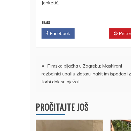
Janketić.
SHARE
Facebook
Twitter
Pinte
Kretanje
Filmska pljačka u Zagrebu: Maskirani
razbojnici upali u zlataru, nakit im ispadao iz
članka
torbi dok su bježali
PROČITAJTE JOŠ