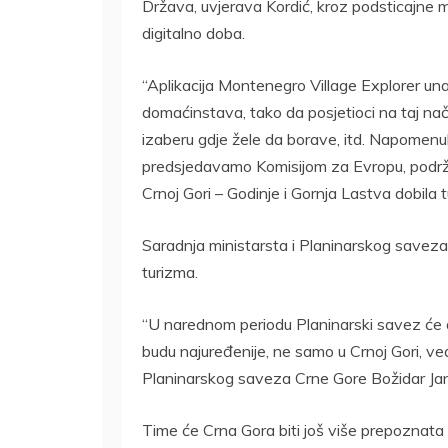
Država, uvjerava Kordić, kroz podsticajne 
digitalno doba.
“Aplikacija Montenegro Village Explorer un
domaćinstava, tako da posjetioci na taj nači
izaberu gdje žele da borave, itd. Napomenul
predsjedavamo Komisijom za Evropu, podrža
Crnoj Gori – Godinje i Gornja Lastva dobila tu 
Saradnja ministarsta i Planinarskog saveza 
turizma.
“U narednom periodu Planinarski savez će 
budu najuređenije, ne samo u Crnoj Gori, već 
Planinarskog saveza Crne Gore Božidar Jan
Time će Crna Gora biti još više prepoznata k