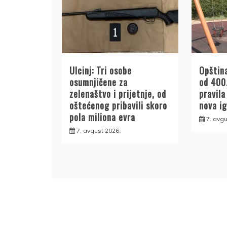
Ulcinj: Tri osobe
Opština
osumnjičene za
od 400
zelenaštvo i prijetnje, od
pravil
oštećenog pribavili skoro
nova ig
pola miliona evra
7. avgu
7. avgust 2026.