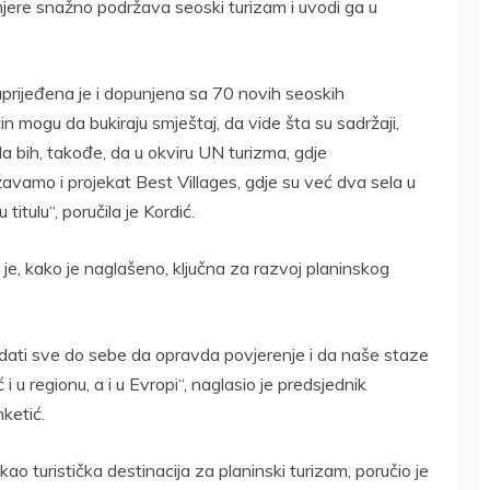
mjere snažno podržava seoski turizam i uvodi ga u
aprijeđena je i dopunjena sa 70 novih seoskih
n mogu da bukiraju smještaj, da vide šta su sadržaji,
a bih, takođe, da u okviru UN turizma, gdje
vamo i projekat Best Villages, gdje su već dva sela u
titulu“, poručila je Kordić.
je, kako je naglašeno, ključna za razvoj planinskog
dati sve do sebe da opravda povjerenje i da naše staze
i u regionu, a i u Evropi“, naglasio je predsjednik
ketić.
ao turistička destinacija za planinski turizam, poručio je