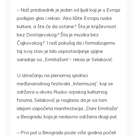
– Naš predsednik je jedan od ljudi koji je u Evropi
podigao glas i rekao: ‘Ako lišite Evropu ruske
kulture, a šta će da ostane? Šta je književnost
bez Dostojevskog? Šta je muzika bez
Čajkovskog?’ I naš pokušaj da i formalizujemo
taj svoj stav je bilo uspostavljanje sjajne
saradnje sa „Ermitažom“- rekao je Selaković.
U obraćanju na plenarnoj sjednici
međunarodnog festivala „Intermuzej“, koji se
održava u okviru Rusko-srpskog kulturnog
foruma, Selaković je naglasio da je sa tom
idejom započeta manifestacija „Dani Ermitaža“
u Beogradu, koja je nedavno održana drugi put.
– Prvi put u Beogradu posle više godina počeli