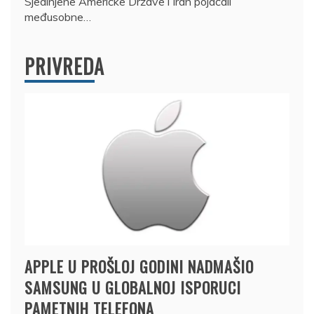
Sjedinjene Američke Države i Iran pojačali
međusobne…
PRIVREDA
APPLE U PROŠLOJ GODINI NADMAŠIO
SAMSUNG U GLOBALNOJ ISPORUCI
PAMETNIH TELEFONA