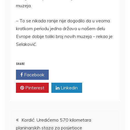
muzeja.
– To se nikada ranije nije dogodilo da u veoma
kratkom periodu jedna država u našem delu
Evrope dobije toliki broj novih muzeja – rekao je
Selaković.
SHARE
Facebook
Twitter
Pinterest
Linkedin
Kretanje
Kordić: Uredićemo 570 kilometara
planinarskih staza za posjetioce