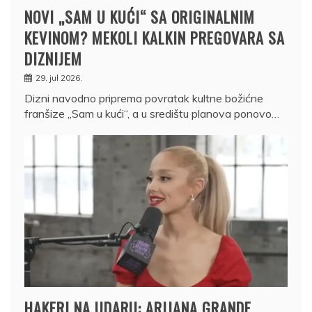
NOVI „SAM U KUĆI“ SA ORIGINALNIM
KEVINOM? MEKOLI KALKIN PREGOVARA SA
DIZNIJEM
29. jul 2026.
Dizni navodno priprema povratak kultne božićne
franšize „Sam u kući“, a u središtu planova ponovo…
HAKERI NA UDARU: ARIJANA GRANDE