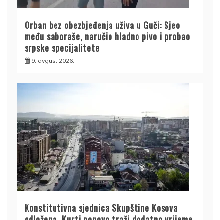
Orban bez obezbjeđenja uživa u Guči: Sjeo
među saboraše, naručio hladno pivo i probao
srpske specijalitete
9. avgust 2026.
Konstitutivna sjednica Skupštine Kosova
odložena, Kurti ponovo traži dodatno vrijeme