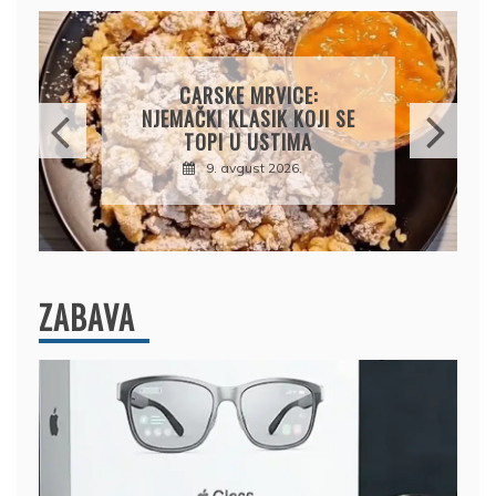
ČIZKEJK S BOROVNICAMA:
KREMASTI KOLAČ BEZ
PEČENJA KOJI OSVAJA NA
PRVI ZALOGAJ
9. avgust 2026.
ZABAVA