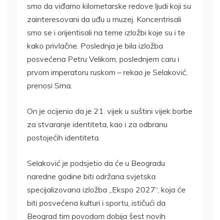
smo da viđamo kilometarske redove ljudi koji su
zainteresovani da uđu u muzej. Koncentrisali
smo se i orijentisali na teme izložbi koje su i te
kako privlačne. Poslednja je bila izložba
posvećena Petru Velikom, poslednjem caru i
prvom imperatoru ruskom – rekao je Selaković,
prenosi Srna.
On je ocijenio da je 21. vijek u suštini vijek borbe
za stvaranje identiteta, kao i za odbranu
postojećih identiteta.
Selaković je podsjetio da će u Beogradu
naredne godine biti održana svjetska
specijalizovana izložba „Ekspo 2027“, koja će
biti posvećena kulturi i sportu, ističući da
Beograd tim povodom dobija šest novih