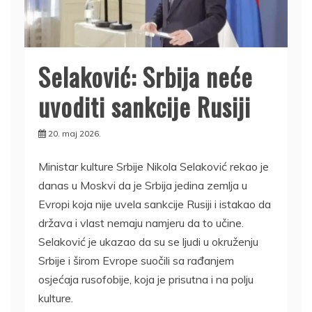
Selaković: Srbija neće
uvoditi sankcije Rusiji
20. maj 2026.
Ministar kulture Srbije Nikola Selaković rekao je
danas u Moskvi da je Srbija jedina zemlja u
Evropi koja nije uvela sankcije Rusiji i istakao da
država i vlast nemaju namjeru da to učine.
Selaković je ukazao da su se ljudi u okruženju
Srbije i širom Evrope suočili sa rađanjem
osjećaja rusofobije, koja je prisutna i na polju
kulture.