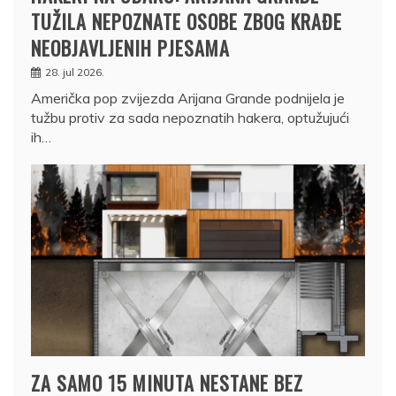
TUŽILA NEPOZNATE OSOBE ZBOG KRAĐE
NEOBJAVLJENIH PJESAMA
28. jul 2026.
Američka pop zvijezda Arijana Grande podnijela je
tužbu protiv za sada nepoznatih hakera, optužujući
ih…
ZA SAMO 15 MINUTA NESTANE BEZ