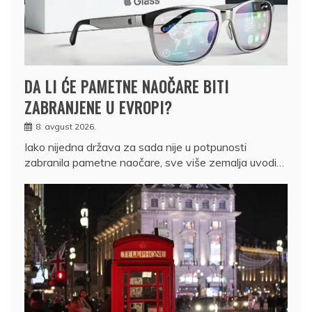
DA LI ĆE PAMETNE NAOČARE BITI
ZABRANJENE U EVROPI?
8. avgust 2026.
Iako nijedna država za sada nije u potpunosti
zabranila pametne naočare, sve više zemalja uvodi…