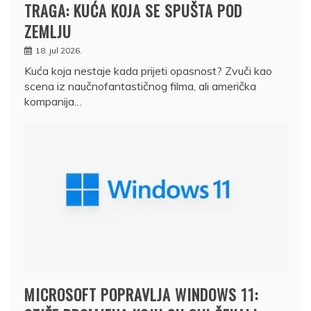
TRAGA: KUĆA KOJA SE SPUŠTA POD
ZEMLJU
18. jul 2026.
Kuća koja nestaje kada prijeti opasnost? Zvuči kao
scena iz naučnofantastičnog filma, ali američka
kompanija…
MICROSOFT POPRAVLJA WINDOWS 11: