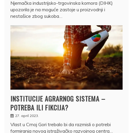
Njemačka industrijsko-trgovinska komora (DIHK)
upozorila je na moguće zastoje u proizvodnji i
nestašice zbog sukoba…
INSTITUCIJE AGRARNOG SISTEMA –
POTREBA ILI FIKCIJA?
27. april 2023.
Vlast u Crnoj Gori trebalo bi da razmisli o potrebi
formiranja novog istraživačko razvojnog centra…