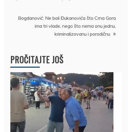
članka
Bogdanović: Ne boli Đukanovića što Crna Gora
ima tri vlade, nego što nema onu jednu,
kriminalizovanu i porodičnu
PROČITAJTE JOŠ