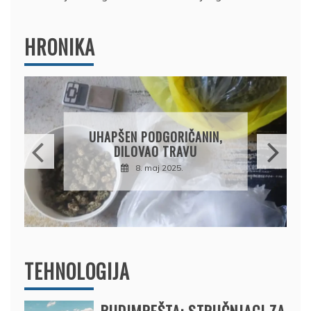
HRONIKA
DRŽAVLJANIN RUSIJE
OSUMNJIČEN DA JE
PRODAO TUĐI BMW,
DRŽAVU NAPUSTIO
BRODOM
12. februar 2025.
TEHNOLOGIJA
BUDIMPEŠTA: STRUČNJACI ZA