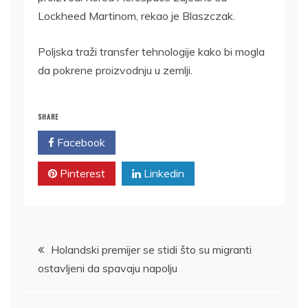
Lockheed Martinom, rekao je Blaszczak.
Poljska traži transfer tehnologije kako bi mogla
da pokrene proizvodnju u zemlji.
SHARE
Facebook
Twitter
Pinterest
Linkedin
Kretanje
Holandski premijer se stidi što su migranti
ostavljeni da spavaju napolju
članka