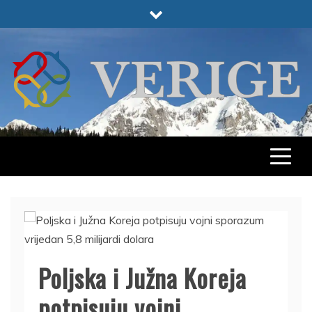
Skip
to
content
VERIGE
ODABRANO
Poljska i Južna Koreja
potpisuju vojni