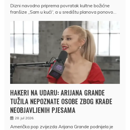
Dizni navodno priprema povratak kultne božićne
franšize „Sam u kući“, a u središtu planova ponovo…
HAKERI NA UDARU: ARIJANA GRANDE
TUŽILA NEPOZNATE OSOBE ZBOG KRAĐE
NEOBJAVLJENIH PJESAMA
28. jul 2026.
Američka pop zvijezda Arijana Grande podnijela je