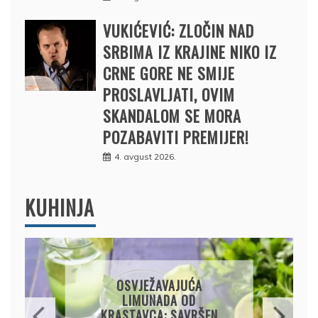
VUKIĆEVIĆ: ZLOČIN NAD
SRBIMA IZ KRAJINE NIKO IZ
CRNE GORE NE SMIJE
PROSLAVLJATI, OVIM
SKANDALOM SE MORA
POZABAVITI PREMIJER!
4. avgust 2026.
KUHINJA
KROMPIRUŠA IZLIVAČA:
JEDNOSTAVNA PITA BEZ
KORA, HRSKAVA I