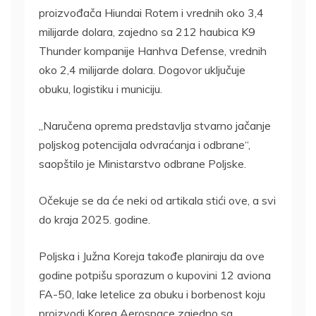
proizvođača Hiundai Rotem i vrednih oko 3,4
milijarde dolara, zajedno sa 212 haubica K9
Thunder kompanije Hanhva Defense, vrednih
oko 2,4 milijarde dolara. Dogovor uključuje
obuku, logistiku i municiju.
„Naručena oprema predstavlja stvarno jačanje
poljskog potencijala odvraćanja i odbrane“,
saopštilo je Ministarstvo odbrane Poljske.
Očekuje se da će neki od artikala stići ove, a svi
do kraja 2025. godine.
Poljska i Južna Koreja takođe planiraju da ove
godine potpišu sporazum o kupovini 12 aviona
FA-50, lake letelice za obuku i borbenost koju
proizvodi Korea Aerospace zajedno sa