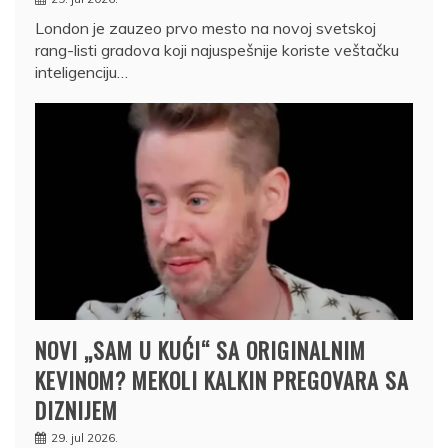
London je zauzeo prvo mesto na novoj svetskoj
rang-listi gradova koji najuspešnije koriste veštačku
inteligenciju…
NOVI „SAM U KUĆI“ SA ORIGINALNIM
KEVINOM? MEKOLI KALKIN PREGOVARA SA
DIZNIJEM
29. jul 2026.