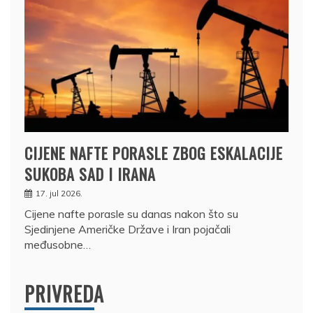
CIJENE NAFTE PORASLE ZBOG ESKALACIJE
SUKOBA SAD I IRANA
17. jul 2026.
Cijene nafte porasle su danas nakon što su
Sjedinjene Američke Države i Iran pojačali
međusobne…
PRIVREDA