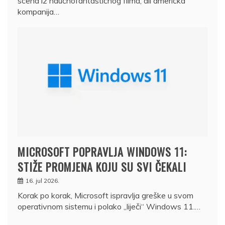
scena iz naučnofantastičnog filma, ali američka
kompanija…
MICROSOFT POPRAVLJA WINDOWS 11:
STIŽE PROMJENA KOJU SU SVI ČEKALI
16. jul 2026.
Korak po korak, Microsoft ispravlja greške u svom
operativnom sistemu i polako „liječi“ Windows 11.…