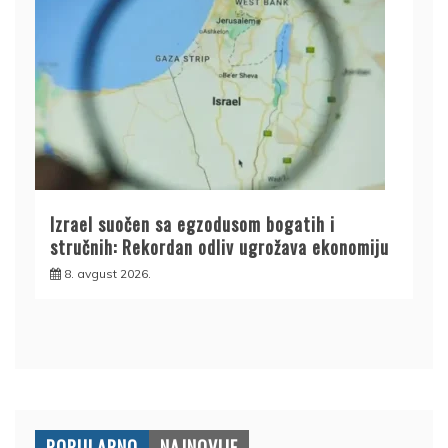
Izrael suočen sa egzodusom bogatih i
stručnih: Rekordan odliv ugrožava ekonomiju
8. avgust 2026.
POPULARNO
NAJNOVIJE