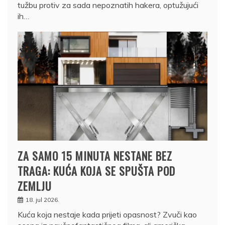
tužbu protiv za sada nepoznatih hakera, optužujući
ih…
ZA SAMO 15 MINUTA NESTANE BEZ
TRAGA: KUĆA KOJA SE SPUŠTA POD
ZEMLJU
18. jul 2026.
Kuća koja nestaje kada prijeti opasnost? Zvuči kao