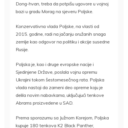
Dong-hvan, treba da potpišu ugovore u vojnoj
bazi u gradu Morag na sjeveru Poljske.
Konzervativna vlada Poljske, na vlasti od
2015. godine, radi na jačanju oružanih snaga
zemlje kao odgovor na politiku i akcije susedne
Rusije.
Poljska je, kao i druge evropske nacije i
Sjedinjene Države, poslala vojnu opremu
Ukrajini tokom šestomesečnog rata. Poljska
vlada nastoji da zameni deo opreme koju je
delila novim nabavkama, uključujući tenkove
Abrams proizvedene u SAD.
Prema sporazumu sa Južnom Korejom, Poljska
kupuje 180 tenkova K2 Black Panther,