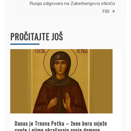
Rusija odgovara na Zakerbergova otkrića
FBI
PROČITAJTE JOŠ
Danas je Trnova Petka – žene beru svježe
cveće i njime ukrašavaju svoje domove