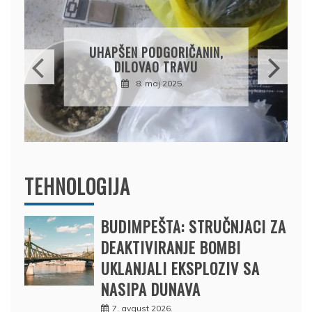
DRŽAVLJANIN RUSIJE
OSUMNJIČEN DA JE
PRODAO TUĐI BMW,
DRŽAVU NAPUSTIO
BRODOM
12. februar 2025.
TEHNOLOGIJA
BUDIMPEŠTA: STRUČNJACI ZA
DEAKTIVIRANJE BOMBI
UKLANJALI EKSPLOZIV SA
NASIPA DUNAVA
7. avgust 2026.