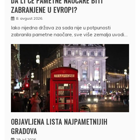
DA LI ĆE PAMETNE NAOČARE BITI
ZABRANJENE U EVROPI?
8. avgust 2026.
Iako nijedna država za sada nije u potpunosti
zabranila pametne naočare, sve više zemalja uvodi…
OBJAVLJENA LISTA NAJPAMETNIJIH
GRADOVA
29. jul 2026.