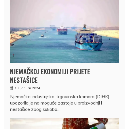
NJEMAČKOJ EKONOMIJI PRIJETE
NESTAŠICE
13. januar 2024.
Njemačka industrijsko-trgovinska komora (DIHK)
upozorila je na moguće zastoje u proizvodnji i
nestašice zbog sukoba…