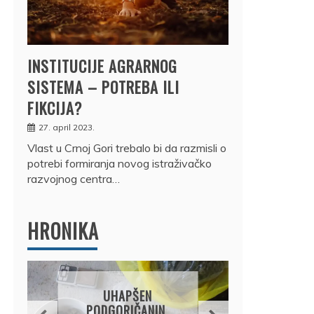
INSTITUCIJE AGRARNOG
SISTEMA – POTREBA ILI
FIKCIJA?
27. april 2023.
Vlast u Crnoj Gori trebalo bi da razmisli o
potrebi formiranja novog istraživačko
razvojnog centra…
HRONIKA
DRŽ
UHAPŠEN
OSUM
PODGORIČANIN,
JE P