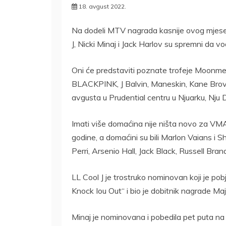
18. avgust 2022.
Na dodeli MTV nagrada kasnije ovog mjeseca
J, Nicki Minaj i Jack Harlov su spremni da v
Oni će predstaviti poznate trofeje Moonmen
BLACKPINK, J Balvin, Maneskin, Kane Brovn
avgusta u Prudential centru u Njuarku, Nju D
Imati više domaćina nije ništa novo za VMA,
godine, a domaćini su bili Marlon Vaians i 
Perri, Arsenio Hall, Jack Black, Russell Bran
LL Cool J je trostruko nominovan koji je p
Knock Iou Out“ i bio je dobitnik nagrade 
Minaj je nominovana i pobedila pet puta na