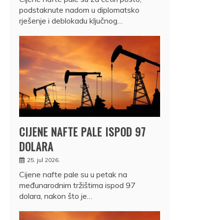
podstaknute nadom u diplomatsko
rješenje i deblokadu ključnog…
CIJENE NAFTE PALE ISPOD 97
DOLARA
25. jul 2026.
Cijene nafte pale su u petak na
međunarodnim tržištima ispod 97
dolara, nakon što je…