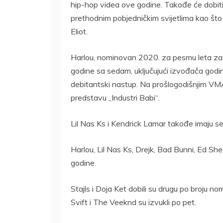
hip-hop videa ove godine. Takođe će dobiti
prethodnim pobjedničkim svijetlima kao št
Eliot.
Harlou, nominovan 2020. za pesmu leta za 
godine sa sedam, uključujući izvođača godi
debitantski nastup. Na prošlogodišnjim VMA-
predstavu „Industri Babi“.
Lil Nas Ks i Kendrick Lamar takođe imaju s
Harlou, Lil Nas Ks, Drejk, Bad Bunni, Ed Shee
godine.
Stajls i Doja Ket dobili su drugu po broju nomi
Svift i The Veeknd su izvukli po pet.