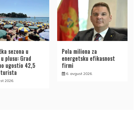
čka sezona u
Pola miliona za
 u plusu: Grad
energetsku efikasnost
no ugostio 42,5
firmi
 turista
6. avgust 2026.
st 2026.