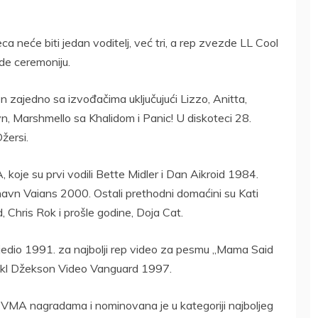
 neće biti jedan voditelj, već tri, a rep zvezde LL Cool
ode ceremoniju.
 zajedno sa izvođačima uključujući Lizzo, Anitta,
, Marshmello sa Khalidom i Panic! U diskoteci 28.
žersi.
 koje su prvi vodili Bette Midler i Dan Aikroid 1984.
Shavn Vaians 2000. Ostali prethodni domaćini su Kati
d, Chris Rok i prošle godine, Doja Cat.
objedio 1991. za najbolji rep video za pesmu „Mama Said
Majkl Džekson Video Vanguard 1997.
 VMA nagradama i nominovana je u kategoriji najboljeg