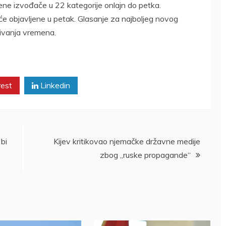
ne izvođače u 22 kategorije onlajn do petka.
će objavljene u petak. Glasanje za najboljeg novog
ivanja vremena.
rest
Linkedin
bi
Kijev kritikovao njemačke državne medije
zbog „ruske propagande“