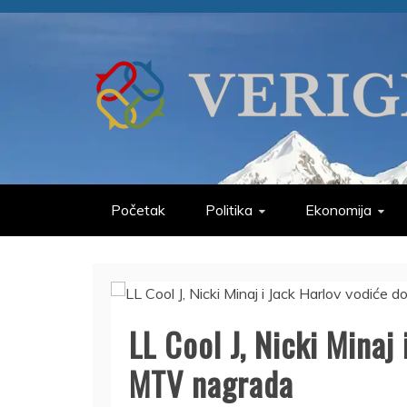
Skip
to
content
VERIGE
ODABRANO
Početak
Politika
Ekonomija
LL Cool J, Nicki Minaj
MTV nagrada