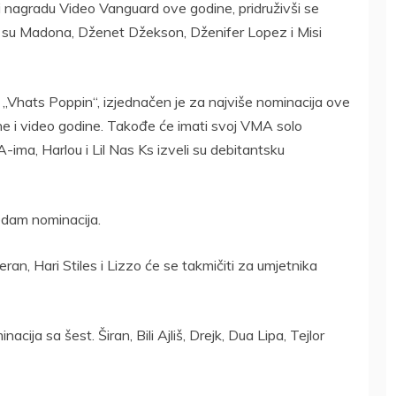
 nagradu Video Vanguard ove godine, pridruživši se
o su Madona, Dženet Džekson, Dženifer Lopez i Misi
„Vhats Poppin“, izjednačen je za najviše nominacija ove
ne i video godine. Takođe će imati svoj VMA solo
ima, Harlou i Lil Nas Ks izveli su debitantsku
edam nominacija.
ran, Hari Stiles i Lizzo će se takmičiti za umjetnika
nacija sa šest. Širan, Bili Ajliš, Drejk, Dua Lipa, Tejlor