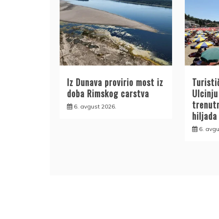
Iz Dunava provirio most iz
Turisti
doba Rimskog carstva
Ulcinju
trenut
6. avgust 2026.
hiljada
6. avgu