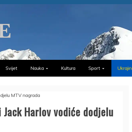
Svijet
Nauka
Kultura
Sport
Ukraji
 i Jack Harlov vodiće dodjelu