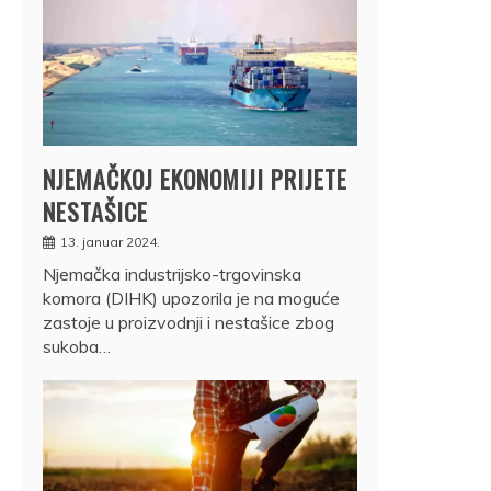
NJEMAČKOJ EKONOMIJI PRIJETE
NESTAŠICE
13. januar 2024.
Njemačka industrijsko-trgovinska
komora (DIHK) upozorila je na moguće
zastoje u proizvodnji i nestašice zbog
sukoba…