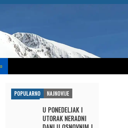
na
POPULARNO
NAJNOVIJE
U PONEDELJAK I
UTORAK NERADNI
DANI U OSNOVNIM I