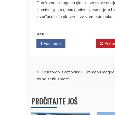
Obožavaoci mogu da glasaju za svoje omilje
Nominacije za grupu godine i pesmu ljeta bi
izvođača biće aktivno sve vreme do pokaz
SHARE
Facebook
Twitter
Pinte
Kretanje
Kosi toranj svetionika u Bremenu mogao 
da se sruši u more
članka
PROČITAJTE JOŠ