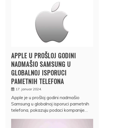
APPLE U PROŠLOJ GODINI
NADMAŠIO SAMSUNG U
GLOBALNOJ ISPORUCI
PAMETNIH TELEFONA
17. januar 2024.
Apple je u prošloj godini nadmašio
Samsung u globalnoj isporuci pametnih
telefona, pokazuju podaci kompanije…