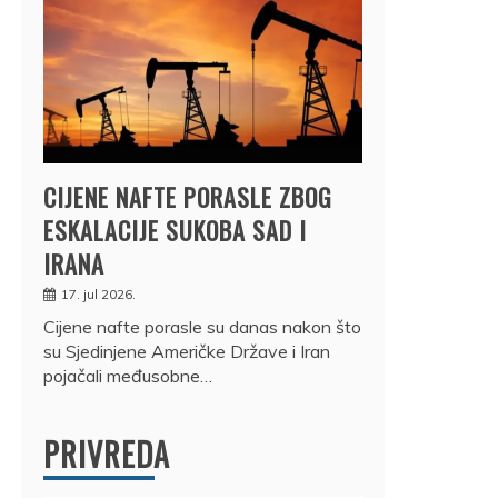
CIJENE NAFTE PORASLE ZBOG
ESKALACIJE SUKOBA SAD I
IRANA
17. jul 2026.
Cijene nafte porasle su danas nakon što
su Sjedinjene Američke Države i Iran
pojačali međusobne…
PRIVREDA