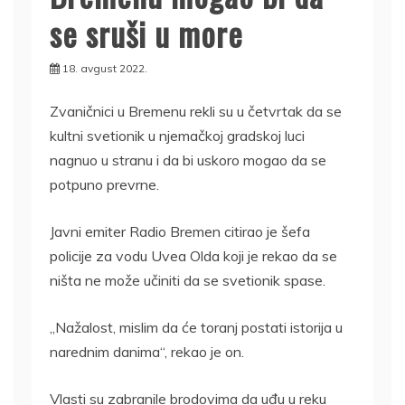
se sruši u more
18. avgust 2022.
Zvaničnici u Bremenu rekli su u četvrtak da se
kultni svetionik u njemačkoj gradskoj luci
nagnuo u stranu i da bi uskoro mogao da se
potpuno prevrne.
Javni emiter Radio Bremen citirao je šefa
policije za vodu Uvea Olda koji je rekao da se
ništa ne može učiniti da se svetionik spase.
„Nažalost, mislim da će toranj postati istorija u
narednim danima“, rekao je on.
Vlasti su zabranile brodovima da uđu u reku