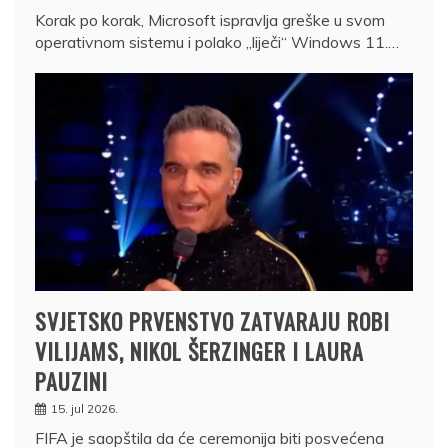
Korak po korak, Microsoft ispravlja greške u svom
operativnom sistemu i polako „liječi“ Windows 11.…
SVJETSKO PRVENSTVO ZATVARAJU ROBI
VILIJAMS, NIKOL ŠERZINGER I LAURA
PAUZINI
15. jul 2026.
FIFA je saopštila da će ceremonija biti posvećena