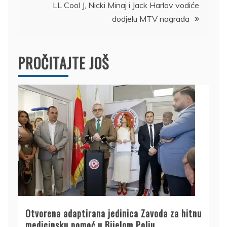
LL Cool J, Nicki Minaj i Jack Harlov vodiće
dodjelu MTV nagrada
PROČITAJTE JOŠ
Otvorena adaptirana jedinica Zavoda za hitnu
medicinsku pomoć u Bijelom Polju