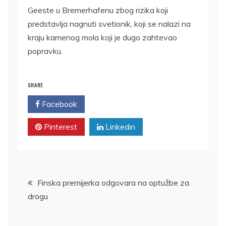
Geeste u Bremerhafenu zbog rizika koji
predstavlja nagnuti svetionik, koji se nalazi na
kraju kamenog mola koji je dugo zahtevao
popravku.
SHARE
Facebook
Twitter
Pinterest
Linkedin
Kretanje
Finska premijerka odgovara na optužbe za
drogu
članka