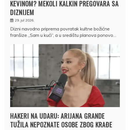
KEVINOM? MEKOLI KALKIN PREGOVARA SA
DIZNIJEM
29. jul 2026.
Dizni navodno priprema povratak kultne božićne
franšize „Sam u kući“, a u središtu planova ponovo…
HAKERI NA UDARU: ARIJANA GRANDE
TUŽILA NEPOZNATE OSOBE ZBOG KRAĐE