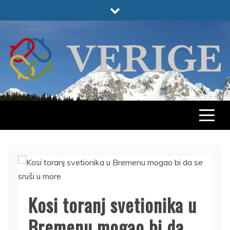
Skip
to
content
VERIGE
ODABRANO
Kosi toranj svetionika u
Bremenu mogao bi da