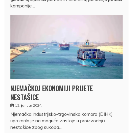
kompanije…
NJEMAČKOJ EKONOMIJI PRIJETE
NESTAŠICE
13. januar 2024.
Njemačka industrijsko-trgovinska komora (DIHK)
upozorila je na moguće zastoje u proizvodnji i
nestašice zbog sukoba…