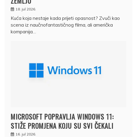
ZEMLJU
18. jul 2026.
Kuća koja nestaje kada prijeti opasnost? Zvuči kao
scena iz naučnofantastičnog filma, ali američka
kompanija…
MICROSOFT POPRAVLJA WINDOWS 11:
STIŽE PROMJENA KOJU SU SVI ČEKALI
16. jul 2026.