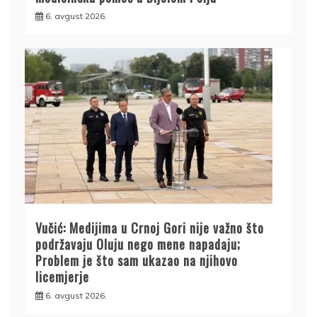
6. avgust 2026.
Vučić: Medijima u Crnoj Gori nije važno što
podržavaju Oluju nego mene napadaju;
Problem je što sam ukazao na njihovo
licemjerje
6. avgust 2026.