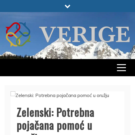
Skip
to
content
VERIGE
ODABRANO
Zelenski: Potrebna
pojačana pomoć u