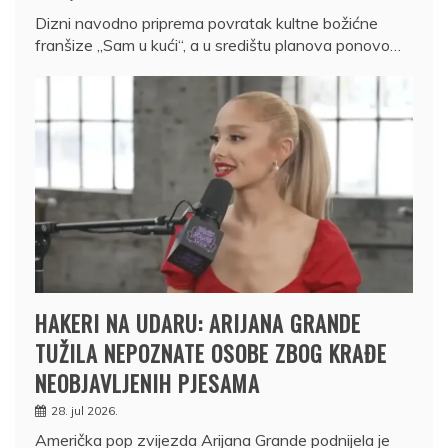
Dizni navodno priprema povratak kultne božićne
franšize „Sam u kući“, a u središtu planova ponovo…
HAKERI NA UDARU: ARIJANA GRANDE
TUŽILA NEPOZNATE OSOBE ZBOG KRAĐE
NEOBJAVLJENIH PJESAMA
28. jul 2026.
Američka pop zvijezda Arijana Grande podnijela je