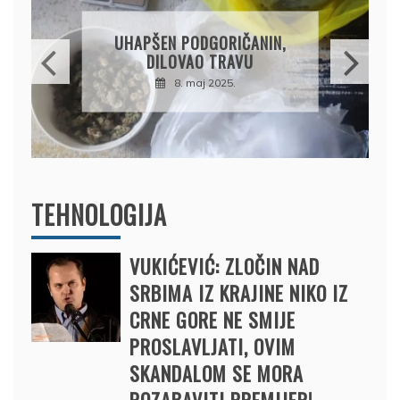
DRŽAVLJANIN RUSIJE
OSUMNJIČEN DA JE
PRODAO TUĐI BMW,
DRŽAVU NAPUSTIO
BRODOM
12. februar 2025.
TEHNOLOGIJA
VUKIĆEVIĆ: ZLOČIN NAD
SRBIMA IZ KRAJINE NIKO IZ
CRNE GORE NE SMIJE
PROSLAVLJATI, OVIM
SKANDALOM SE MORA