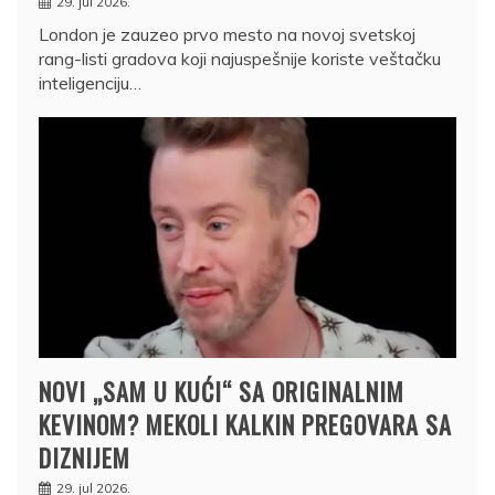
29. jul 2026.
London je zauzeo prvo mesto na novoj svetskoj
rang-listi gradova koji najuspešnije koriste veštačku
inteligenciju…
NOVI „SAM U KUĆI“ SA ORIGINALNIM
KEVINOM? MEKOLI KALKIN PREGOVARA SA
DIZNIJEM
29. jul 2026.