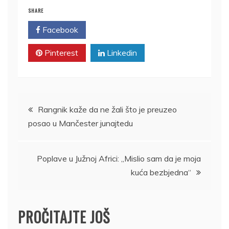
SHARE
Facebook
Twitter
Pinterest
Linkedin
Kretanje
Rangnik kaže da ne žali što je preuzeo
posao u Mančester junajtedu
članka
Poplave u Južnoj Africi: „Mislio sam da je moja
kuća bezbjedna“
PROČITAJTE JOŠ