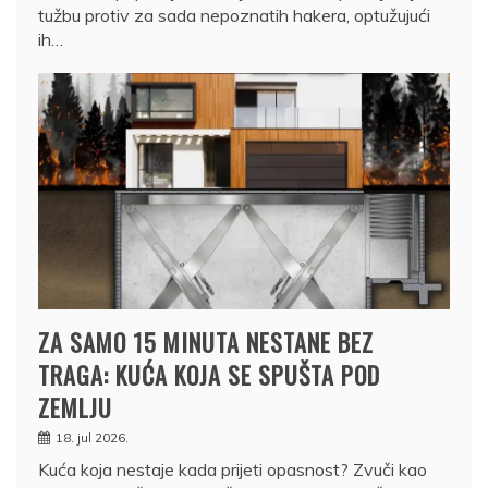
tužbu protiv za sada nepoznatih hakera, optužujući
ih…
ZA SAMO 15 MINUTA NESTANE BEZ
TRAGA: KUĆA KOJA SE SPUŠTA POD
ZEMLJU
18. jul 2026.
Kuća koja nestaje kada prijeti opasnost? Zvuči kao