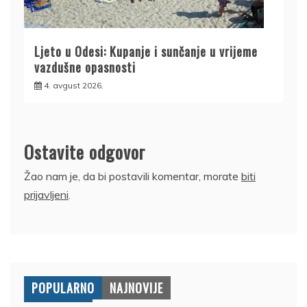
Ljeto u Odesi: Kupanje i sunčanje u vrijeme
vazdušne opasnosti
4. avgust 2026.
Ostavite odgovor
Žao nam je, da bi postavili komentar, morate
biti
prijavljeni
.
POPULARNO
NAJNOVIJE