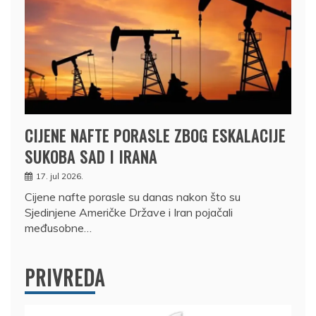
CIJENE NAFTE PORASLE ZBOG ESKALACIJE
SUKOBA SAD I IRANA
17. jul 2026.
Cijene nafte porasle su danas nakon što su
Sjedinjene Američke Države i Iran pojačali
međusobne…
PRIVREDA