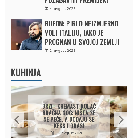
POZABAVITI PREMIJER!
4. avgust 2026.
BUFON: PIRLO NEIZMJERNO
VOLI ITALIJU, IAKO JE
PROGNAN U SVOJOJ ZEMLJI
2. avgust 2026.
KUHINJA
KREMASTA TJESTENINA
SA FETA SIROM I PEČENIM
PARADAJZOM
5. avgust 2026.