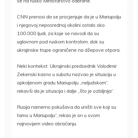
se na rusko Ministarstvo odbrane.
CNN prenosi da se procjenjuje da je u Mariupolju
i njegovoj neposrednoj okolini ostalo oko
100.000 ljudi, za koje se navodi da su
uglavnom pod ruskom kontrolom, dok su
ukrajinske trupe ograničene na džepove otpora.
Neki kontekst: Ukrajinski predsednik Volodimir
Zekenski kasno u subotu nazvao je situaciju u
opkoljenom gradu Mariupolju „neljudskom“,
rekavši da je situacija i dalje „što je ozbiljnija“.
Rusija namerno pokušava da uništi sve koji su
tamo u Mariupolju“, rekao je on u svom
najnovijem video obraćanju.