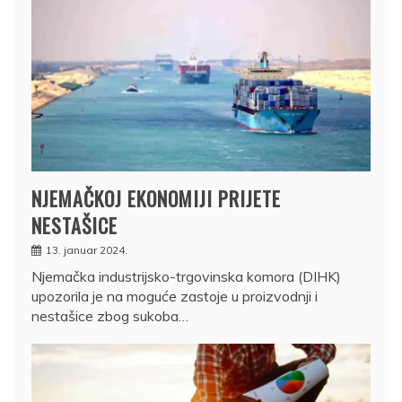
NJEMAČKOJ EKONOMIJI PRIJETE
NESTAŠICE
13. januar 2024.
Njemačka industrijsko-trgovinska komora (DIHK)
upozorila je na moguće zastoje u proizvodnji i
nestašice zbog sukoba…