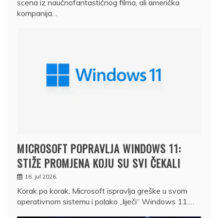
scena iz naučnofantastičnog filma, ali američka
kompanija…
MICROSOFT POPRAVLJA WINDOWS 11:
STIŽE PROMJENA KOJU SU SVI ČEKALI
16. jul 2026.
Korak po korak, Microsoft ispravlja greške u svom
operativnom sistemu i polako „liječi“ Windows 11.…