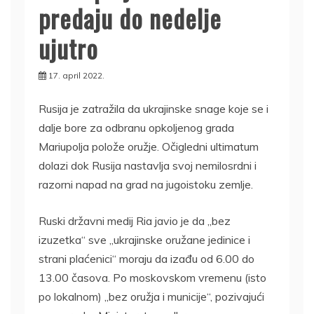
predaju do nedelje
ujutro
17. april 2022.
Rusija je zatražila da ukrajinske snage koje se i
dalje bore za odbranu opkoljenog grada
Mariupolja polože oružje. Očigledni ultimatum
dolazi dok Rusija nastavlja svoj nemilosrdni i
razorni napad na grad na jugoistoku zemlje.
Ruski državni medij Ria javio je da „bez
izuzetka“ sve „ukrajinske oružane jedinice i
strani plaćenici“ moraju da izađu od 6.00 do
13.00 časova. Po moskovskom vremenu (isto
po lokalnom) „bez oružja i municije“, pozivajući