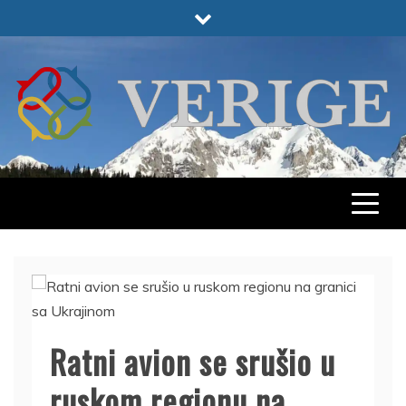
Skip
to
content
VERIGE
ODABRANO
Ratni avion se srušio u
ruskom regionu na