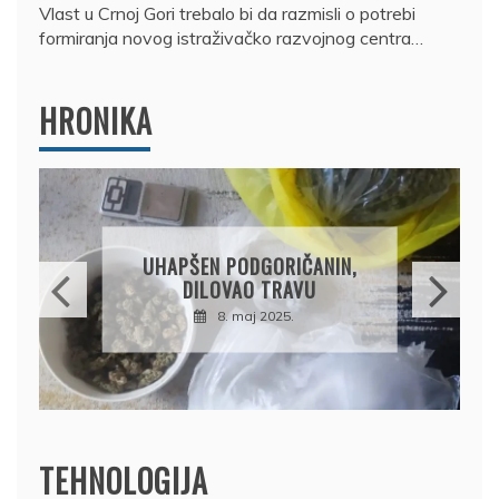
Vlast u Crnoj Gori trebalo bi da razmisli o potrebi
formiranja novog istraživačko razvojnog centra…
HRONIKA
DRŽAVLJANIN RUSIJE
OSUMNJIČEN DA JE
N,
PRODAO TUĐI BMW,
DRŽAVU NAPUSTIO
BRODOM
12. februar 2025.
TEHNOLOGIJA