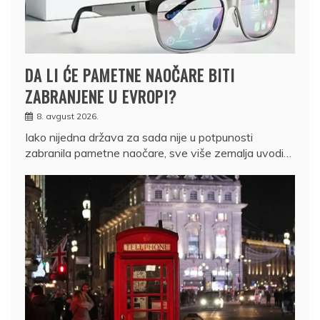
DA LI ĆE PAMETNE NAOČARE BITI
ZABRANJENE U EVROPI?
8. avgust 2026.
Iako nijedna država za sada nije u potpunosti
zabranila pametne naočare, sve više zemalja uvodi…