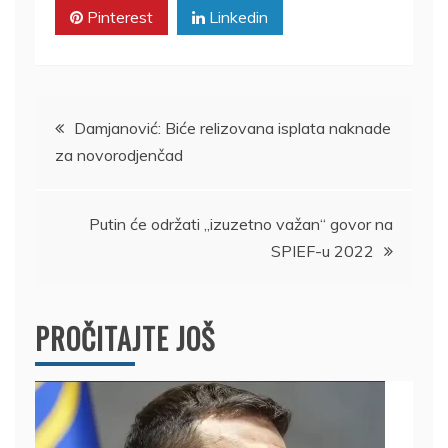
Pinterest
Linkedin
Kretanje
Damjanović: Biće relizovana isplata naknade
za novorodjenčad
članka
Putin će održati „izuzetno važan“ govor na
SPIEF-u 2022
PROČITAJTE JOŠ