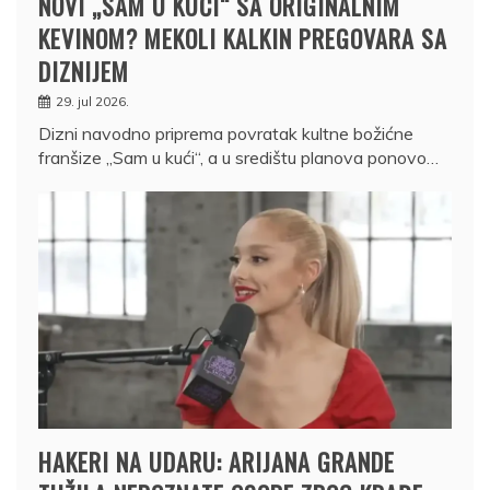
NOVI „SAM U KUĆI“ SA ORIGINALNIM
KEVINOM? MEKOLI KALKIN PREGOVARA SA
DIZNIJEM
29. jul 2026.
Dizni navodno priprema povratak kultne božićne
franšize „Sam u kući“, a u središtu planova ponovo…
HAKERI NA UDARU: ARIJANA GRANDE