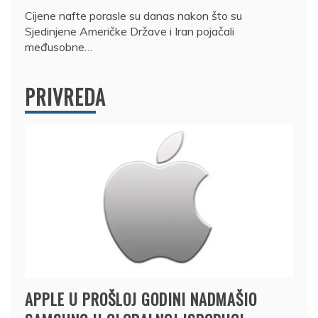
Cijene nafte porasle su danas nakon što su
Sjedinjene Američke Države i Iran pojačali
međusobne…
PRIVREDA
APPLE U PROŠLOJ GODINI NADMAŠIO