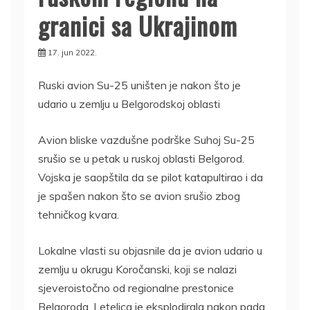
granici sa Ukrajinom
17. jun 2022.
Ruski avion Su-25 uništen je nakon što je
udario u zemlju u Belgorodskoj oblasti
Avion bliske vazdušne podrške Suhoj Su-25
srušio se u petak u ruskoj oblasti Belgorod.
Vojska je saopštila da se pilot katapultirao i da
je spašen nakon što se avion srušio zbog
tehničkog kvara.
Lokalne vlasti su objasnile da je avion udario u
zemlju u okrugu Koročanski, koji se nalazi
sjeveroistočno od regionalne prestonice
Belgoroda. Letelica je eksplodirala nakon pada