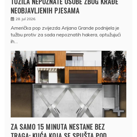
TUŽILA NEPOZNATE OSOBE ZBOG KRAĐE
NEOBJAVLJENIH PJESAMA
28. jul 2026.
Američka pop zvijezda Arijana Grande podnijela je
tužbu protiv za sada nepoznatih hakera, optužujući
ih…
ZA SAMO 15 MINUTA NESTANE BEZ
TRAGA: KUĆA KOJA SE SPUŠTA POD