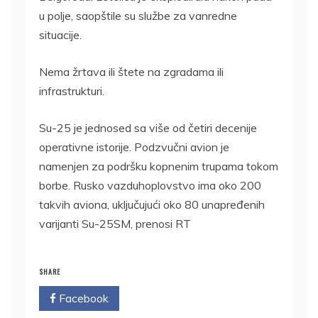
u polje, saopštile su službe za vanredne
situacije.
Nema žrtava ili štete na zgradama ili
infrastrukturi.
Su-25 je jednosed sa više od četiri decenije
operativne istorije. Podzvučni avion je
namenjen za podršku kopnenim trupama tokom
borbe. Rusko vazduhoplovstvo ima oko 200
takvih aviona, uključujući oko 80 unapređenih
varijanti Su-25SM, prenosi RT
SHARE
Facebook
Twitter