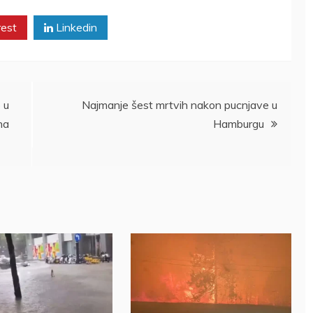
rest
Linkedin
o u
Najmanje šest mrtvih nakon pucnjave u
na
Hamburgu