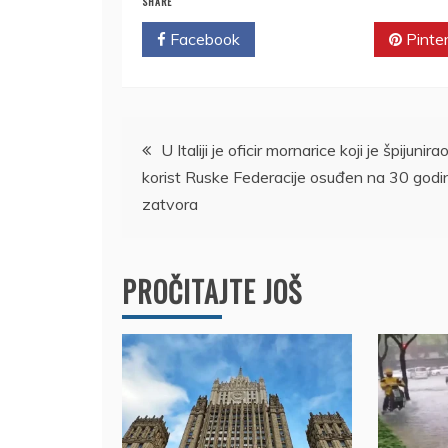
SHARE
Facebook
Twitter
Pinte
Kretanje
U Italiji je oficir mornarice koji je špijunira
korist Ruske Federacije osuđen na 30 godi
članka
zatvora
PROČITAJTE JOŠ