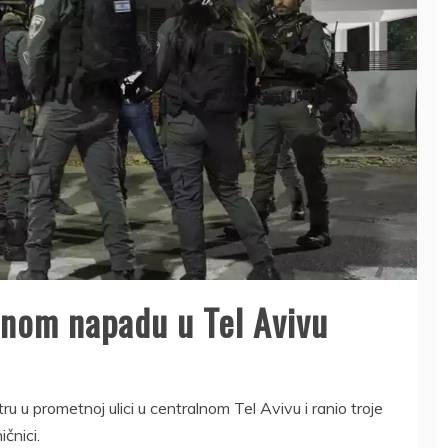
anom napadu u Tel Avivu
u u prometnoj ulici u centralnom Tel Avivu i ranio troje
ičnici.