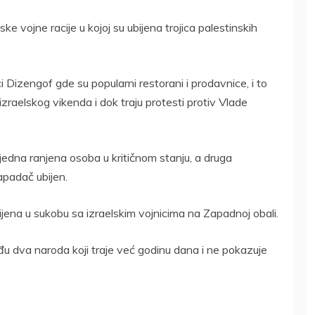
e vojne racije u kojoj su ubijena trojica palestinskih
 Dizengof gde su popularni restorani i prodavnice, i to
zraelskog vikenda i dok traju protesti protiv Vlade
jedna ranjena osoba u kritičnom stanju, a druga
apadač ubijen.
bijena u sukobu sa izraelskim vojnicima na Zapadnoj obali.
eđu dva naroda koji traje već godinu dana i ne pokazuje