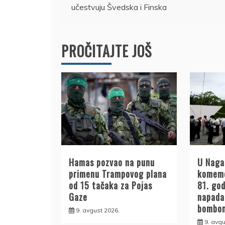
učestvuju Švedska i Finska
članka
PROČITAJTE JOŠ
Hamas pozvao na punu
U Naga
primenu Trampovog plana
komemo
od 15 tačaka za Pojas
81. go
Gaze
napad
bombo
9. avgust 2026.
9. avgu