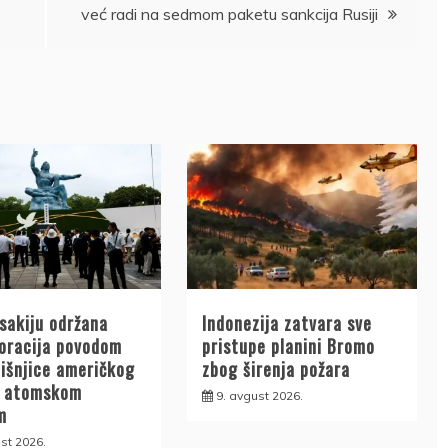
već radi na sedmom paketu sankcija Rusiji
sakiju održana
Indonezija zatvara sve
racija povodom
pristupe planini Bromo
dišnjice američkog
zbog širenja požara
a atomskom
9. avgust 2026.
m
st 2026.