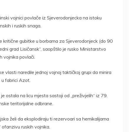
inski vojnici povlače iz Sjeverodonjecka na istoku
skih i ruskih snaga.
jele kritične gubitke u borbama za Sjeverodonjeck (do 90
edni grad Lisičansk“, saopštilo je rusko Ministarstvo
h vojnika povlači.
 vlasti naredile jednoj vojnoj taktičkoj grupi da minira
u fabrici Azot.
 ostala na licu mjesta sastoji od „preživjelih“ iz 79.
nske teritorijalne odbrane.
ska želi da eksplodiraju ti rezervoari sa hemikalijama
“ ofanzivu ruskih vojnika.