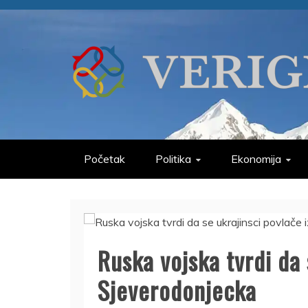
Skip
to
content
VERIGE
ODABRANO
Početak
Politika
Ekonomija
Ruska vojska tvrdi da 
Sjeverodonjecka