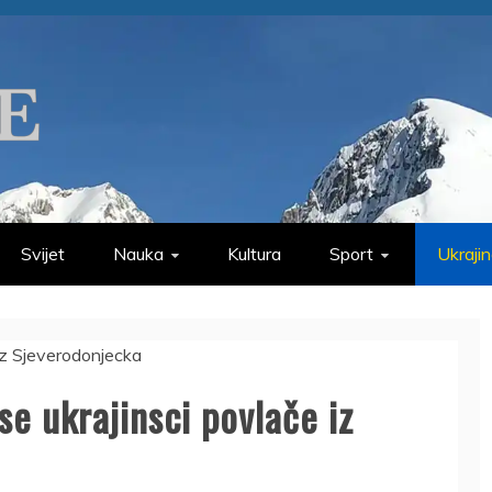
Svijet
Nauka
Kultura
Sport
Ukraji
se ukrajinsci povlače iz