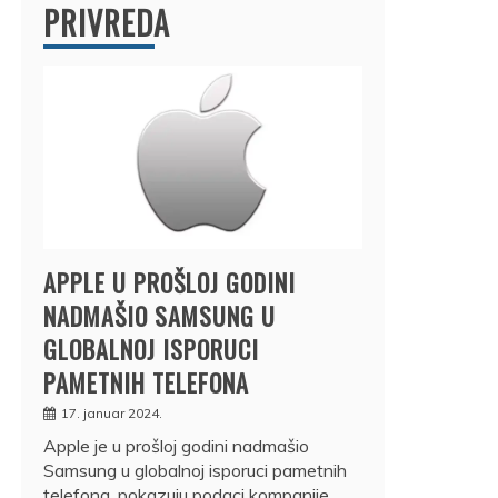
PRIVREDA
APPLE U PROŠLOJ GODINI
NADMAŠIO SAMSUNG U
GLOBALNOJ ISPORUCI
PAMETNIH TELEFONA
17. januar 2024.
Apple je u prošloj godini nadmašio
Samsung u globalnoj isporuci pametnih
telefona, pokazuju podaci kompanije…