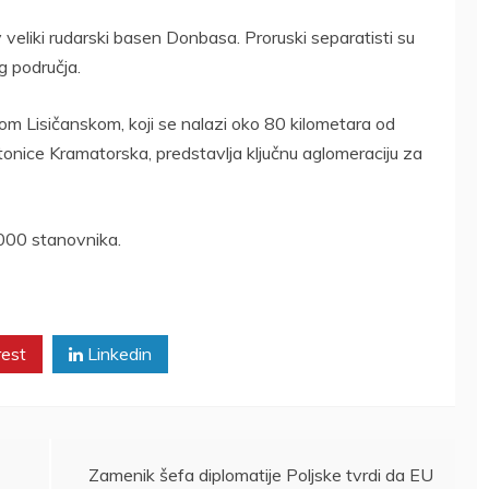
v veliki rudarski basen Donbasa. Proruski separatisti su
g područja.
m Lisičanskom, koji se nalazi oko 80 kilometara od
stonice Kramatorska, predstavlja ključnu aglomeraciju za
.000 stanovnika.
rest
Linkedin
Zamenik šefa diplomatije Poljske tvrdi da EU