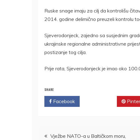
Ruske snage imaju za cilj da kontrolišu čita
2014. godine delimično preuzeli kontrolu to
Sjeverodonjeck, zajedno sa susjednim grado
ukrajinske regionalne administrativne prije
postizanje tog cilja.
Prije rata, Sjeverodonjeck je imao oko 100
SHARE
Facebook
Twitter
Pinte
Kretanje
Vježbe NATO-a u Baltičkom moru,