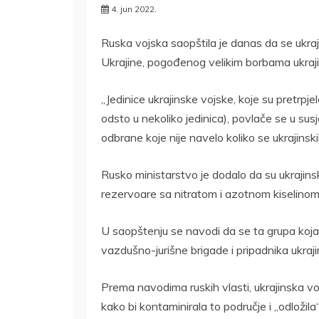
4. jun 2022.
Ruska vojska saopštila je danas da se ukraj
Ukrajine, pogođenog velikim borbama ukrajin
„Jedinice ukrajinske vojske, koje su pretrp
odsto u nekoliko jedinica), povlače se u susj
odbrane koje nije navelo koliko se ukrajinski
Rusko ministarstvo je dodalo da su ukrajinske
rezervoare sa nitratom i azotnom kiselinom 
U saopštenju se navodi da se ta grupa koja je
vazdušno-jurišne brigade i pripadnika ukraji
Prema navodima ruskih vlasti, ukrajinska voj
kako bi kontaminirala to područje i „odložila