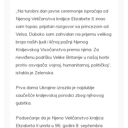
„Na turobni dan javne ceremonije ispraćaja od
Njenog Veličanstva kraljice Elizabete II, imao
sam topao, prijatan razgovor sa princezom od
Velsa. Duboko sam zahvalan na prijemu velikog
broja naših ljudi i ličnoj pažnji Njenog
Kraljevskog Visočanstva prema njima. Za
neviđenu podršku Velike Britanije u našoj borbi
protiv osvajača: vojnoj, humanitarnoj, političkoj“,
istakla je Zelenska.
Prva dama Ukrajine izrazila je najdublje
saučešće kraljevskoj porodici zbog njihovog
gubitka.
Podsećanje da je Njeno Veličanstvo kraljica
Elizabeta II umrla u 96. godini 8. septembra