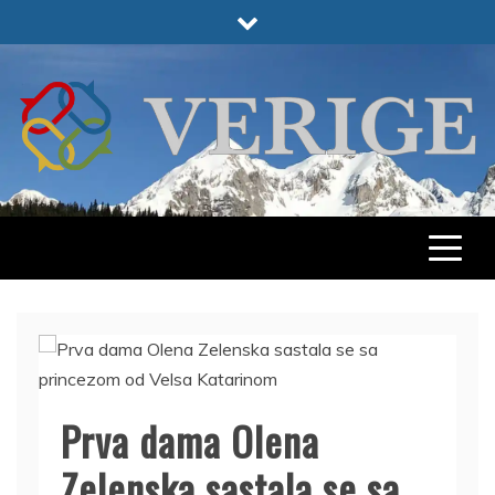
Skip
to
content
VERIGE
ODABRANO
Prva dama Olena
Zelenska sastala se sa