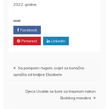
2022. godine.
SHARE
Facebook
Twitter
Pinterest
Linkedin
Kretanje
Sa pompom i tugom, svijet se konačno
oprašta od kraljice Elizabete
članka
Djeca Uvalde se bore sa traumom nakon
školskog masakra