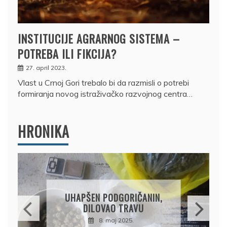
INSTITUCIJE AGRARNOG SISTEMA –
POTREBA ILI FIKCIJA?
27. april 2023.
Vlast u Crnoj Gori trebalo bi da razmisli o potrebi
formiranja novog istraživačko razvojnog centra…
HRONIKA
DRŽAVLJANIN RUSIJE
OSUMNJIČEN DA JE
PRODAO TUĐI BMW,
DRŽAVU NAPUSTIO
BRODOM