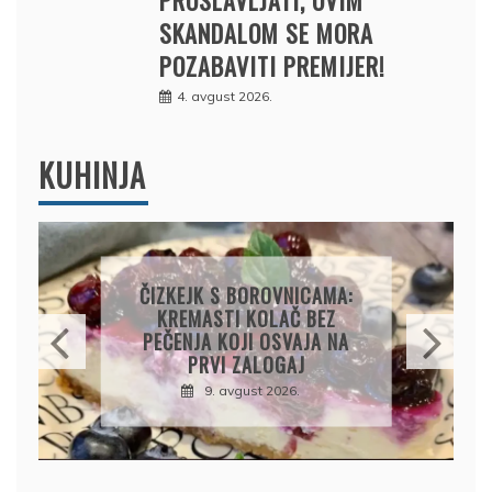
PROSLAVLJATI, OVIM
SKANDALOM SE MORA
POZABAVITI PREMIJER!
4. avgust 2026.
KUHINJA
KOLAČ S LIMUNOM I
SIROM: RECEPT ZA
KREMASTU POSLASTICU
KOJA SE TOPI U USTIMA
9. avgust 2026.