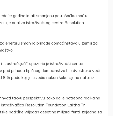
a sledeće godine imati smanjenu potrošačku moć u
zala je analiza istraživačkog centra Resolution
za energiju smanjilo prihode domaćinstava u zemlji za
omaštvo.
 i „zastrašujući“, upozorio je istraživački centar,
de pad prihoda tipičnog domaćinstva bio dvostruko veći
 od 8 % pada koji je usledio nakon šoka cijena nafte iz
ihvati takvu perspektivu, tako da je potrebna radikalna
 je istraživačica Resolution Foundation Lalitha Tri,
ke podrške vrijedan desetine milijardi funti, zajedno sa