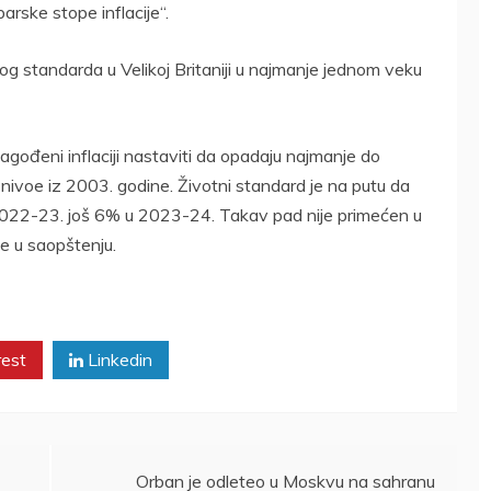
rske stope inflacije“.
nog standarda u Velikoj Britaniji u najmanje jednom veku
lagođeni inflaciji nastaviti da opadaju najmanje do
nivoe iz 2003. godine. Životni standard je na putu da
 2022-23. još 6% u 2023-24. Takav pad nije primećen u
se u saopštenju.
rest
Linkedin
Orban je odleteo u Moskvu na sahranu