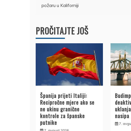
požaru u Kaliforniji
članka
PROČITAJTE JOŠ
Španija prijeti Italiji:
Budimp
Recipročne mjere ako se
deakti
ne ukinu granične
uklanja
kontrole za španske
nasipa
putnike
7. avgu
7. avgust 2026.