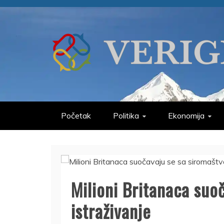
Skip
to
content
VERIGE
ODABRANO
Početak
Politika
Ekonomija
Milioni Britanaca suo
istraživanje