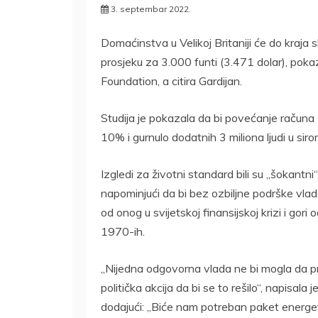
3. septembar 2022.
Domaćinstva u Velikoj Britaniji će do kraj
prosjeku za 3.000 funti (3.471 dolar), poka
Foundation, a citira Gardijan.
Studija je pokazala da bi povećanje računa 
10% i gurnulo dodatnih 3 miliona ljudi u sir
Izgledi za životni standard bili su „šokantni“
napominjući da bi bez ozbiljne podrške vla
od onog u svijetskoj finansijskoj krizi i gori
1970-ih.
„Nijedna odgovorna vlada ne bi mogla da pr
politička akcija da bi se to rešilo“, napisala
dodajući: „Biće nam potreban paket energets