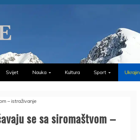
Svijet
Nauka
Kultura
Sport
Ukraji
čavaju se sa siromaštvom –