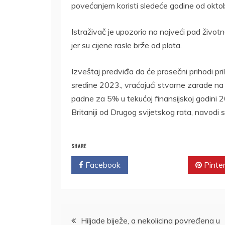
povećanjem koristi sledeće godine od oktoba
Istraživač je upozorio na najveći pad život
jer su cijene rasle brže od plata.
Izveštaj predviđa da će prosečni prihodi pri
sredine 2023., vraćajući stvarne zarade na 
padne za 5% u tekućoj finansijskoj godini
Britaniji od Drugog svijetskog rata, navodi 
SHARE
Facebook
Twitter
Pinte
Kretanje
Hiljade biježe, a nekolicina povređena u