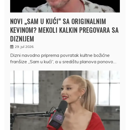
NOVI „SAM U KUĆI“ SA ORIGINALNIM
KEVINOM? MEKOLI KALKIN PREGOVARA SA
DIZNIJEM
29. jul 2026.
Dizni navodno priprema povratak kultne božićne
franšize „Sam u kući“, a u središtu planova ponovo…