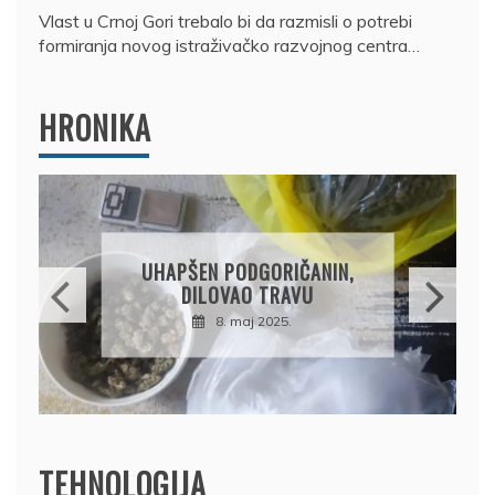
Vlast u Crnoj Gori trebalo bi da razmisli o potrebi
formiranja novog istraživačko razvojnog centra…
HRONIKA
DRŽAVLJANIN RUSIJE
OSUMNJIČEN DA JE
PRODAO TUĐI BMW,
DRŽAVU NAPUSTIO
BRODOM
12. februar 2025.
TEHNOLOGIJA