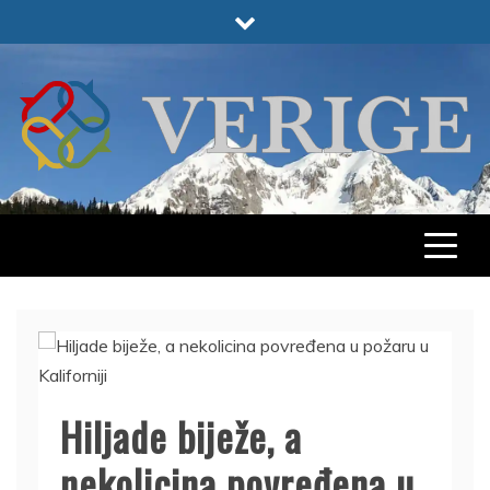
Skip
to
content
VERIGE
ODABRANO
Hiljade biježe, a
nekolicina povređena u