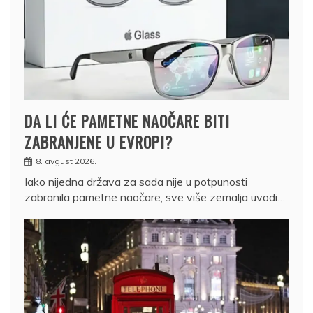
DA LI ĆE PAMETNE NAOČARE BITI
ZABRANJENE U EVROPI?
8. avgust 2026.
Iako nijedna država za sada nije u potpunosti
zabranila pametne naočare, sve više zemalja uvodi…