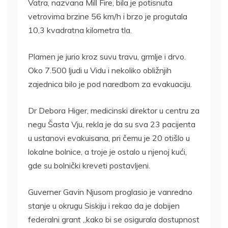
Vatra, nazvana Mill Fire, bila je potisnuta
vetrovima brzine 56 km/h i brzo je progutala
10,3 kvadratna kilometra tla.
Plamen je jurio kroz suvu travu, grmlje i drvo.
Oko 7.500 ljudi u Vidu i nekoliko obližnjih
zajednica bilo je pod naredbom za evakuaciju.
Dr Debora Higer, medicinski direktor u centru za
negu Šasta Vju, rekla je da su sva 23 pacijenta
u ustanovi evakuisana, pri čemu je 20 otišlo u
lokalne bolnice, a troje je ostalo u njenoj kući,
gde su bolnički kreveti postavljeni.
Guverner Gavin Njusom proglasio je vanredno
stanje u okrugu Siskiju i rekao da je dobijen
federalni grant „kako bi se osigurala dostupnost