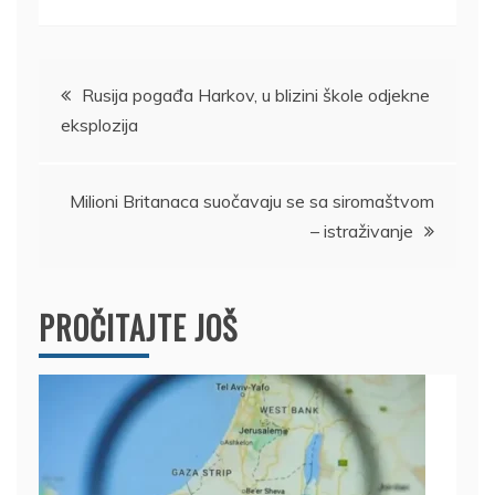
Kretanje
Rusija pogađa Harkov, u blizini škole odjekne
eksplozija
članka
Milioni Britanaca suočavaju se sa siromaštvom
– istraživanje
PROČITAJTE JOŠ