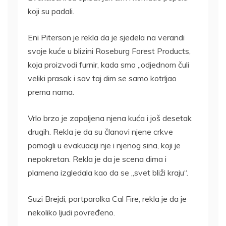
koji su padali.
Eni Piterson je rekla da je sjedela na verandi
svoje kuće u blizini Roseburg Forest Products,
koja proizvodi furnir, kada smo „odjednom čuli
veliki prasak i sav taj dim se samo kotrljao
prema nama.
Vrlo brzo je zapaljena njena kuća i još desetak
drugih. Rekla je da su članovi njene crkve
pomogli u evakuaciji nje i njenog sina, koji je
nepokretan. Rekla je da je scena dima i
plamena izgledala kao da se „svet bliži kraju“.
Suzi Brejdi, portparolka Cal Fire, rekla je da je
nekoliko ljudi povređeno.