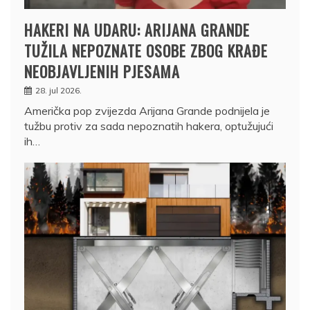
HAKERI NA UDARU: ARIJANA GRANDE
TUŽILA NEPOZNATE OSOBE ZBOG KRAĐE
NEOBJAVLJENIH PJESAMA
28. jul 2026.
Američka pop zvijezda Arijana Grande podnijela je
tužbu protiv za sada nepoznatih hakera, optužujući
ih…