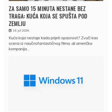
ZA SAMO 15 MINUTA NESTANE BEZ
TRAGA: KUĆA KOJA SE SPUŠTA POD
ZEMLJU
18. jul 2026.
Kuća koja nestaje kada prijeti opasnost? Zvuči kao
scena iz naučnofantastičnog filma, ali američka
kompanija…