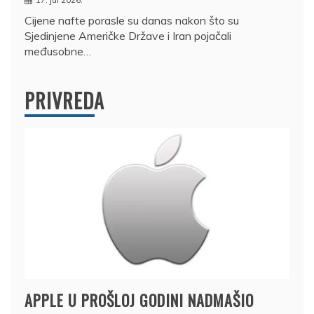
Cijene nafte porasle su danas nakon što su
Sjedinjene Američke Države i Iran pojačali
međusobne…
PRIVREDA
APPLE U PROŠLOJ GODINI NADMAŠIO