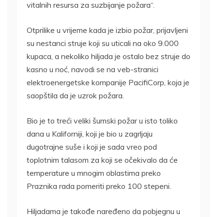
vitalnih resursa za suzbijanje požara“.
Otprilike u vrijeme kada je izbio požar, prijavljeni
su nestanci struje koji su uticali na oko 9.000
kupaca, a nekoliko hiljada je ostalo bez struje do
kasno u noć, navodi se na veb-stranici
elektroenergetske kompanije PacifiCorp, koja je
saopštila da je uzrok požara.
Bio je to treći veliki šumski požar u isto toliko
dana u Kaliforniji, koji je bio u zagrljaju
dugotrajne suše i koji je sada vreo pod
toplotnim talasom za koji se očekivalo da će
temperature u mnogim oblastima preko
Praznika rada pomeriti preko 100 stepeni.
Hiljadama je takođe naređeno da pobjegnu u