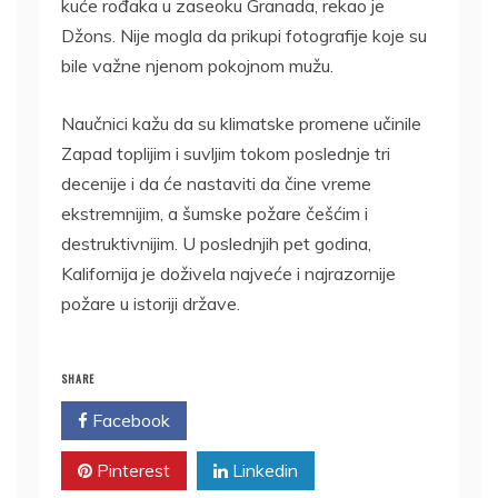
kuće rođaka u zaseoku Granada, rekao je
Džons. Nije mogla da prikupi fotografije koje su
bile važne njenom pokojnom mužu.
Naučnici kažu da su klimatske promene učinile
Zapad toplijim i suvljim tokom poslednje tri
decenije i da će nastaviti da čine vreme
ekstremnijim, a šumske požare češćim i
destruktivnijim. U poslednjih pet godina,
Kalifornija je doživela najveće i najrazornije
požare u istoriji države.
SHARE
Facebook
Twitter
Pinterest
Linkedin