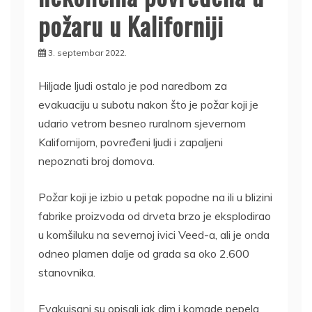
požaru u Kaliforniji
3. septembar 2022.
Hiljade ljudi ostalo je pod naredbom za
evakuaciju u subotu nakon što je požar koji je
udario vetrom besneo ruralnom sjevernom
Kalifornijom, povređeni ljudi i zapaljeni
nepoznati broj domova.
Požar koji je izbio u petak popodne na ili u blizini
fabrike proizvoda od drveta brzo je eksplodirao
u komšiluku na severnoj ivici Veed-a, ali je onda
odneo plamen dalje od grada sa oko 2.600
stanovnika.
Evakuisani su opisali jak dim i komade pepela