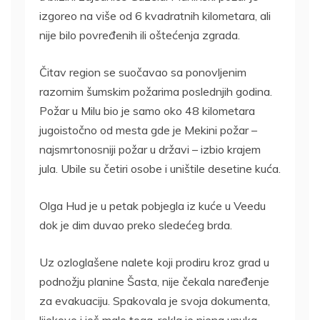
izgoreo na više od 6 kvadratnih kilometara, ali
nije bilo povređenih ili oštećenja zgrada.
Čitav region se suočavao sa ponovljenim
razornim šumskim požarima poslednjih godina.
Požar u Milu bio je samo oko 48 kilometara
jugoistočno od mesta gde je Mekini požar –
najsmrtonosniji požar u državi – izbio krajem
jula. Ubile su četiri osobe i uništile desetine kuća.
Olga Hud je u petak pobjegla iz kuće u Veedu
dok je dim duvao preko sledećeg brda.
Uz ozloglašene nalete koji prodiru kroz grad u
podnožju planine Šasta, nije čekala naređenje
za evakuaciju. Spakovala je svoja dokumenta,