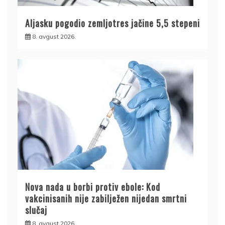
Aljasku pogodio zemljotres jačine 5,5 stepeni
8. avgust 2026.
Nova nada u borbi protiv ebole: Kod
vakcinisanih nije zabilježen nijedan smrtni
slučaj
8. avgust 2026.