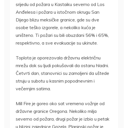
srijedu od požara u Kastaiku severno od Los
Anđelesa i požara u istočnom okrugu San
Dijego blizu meksičke granice, gde su dve
osobe teško izgorele, a nekoliko kuća je
uništeno. Ti požari su bili obuzdani 56% i 65%,
respektivno, a sve evakuacije su ukinute.
Toplota je oporezovala državnu električnu
mrežu dok su ljudi pokušavali da ostanu hladni.
Četvrti dan, stanovnici su zamoljeni da uštede
struju u subotu u kasnim popodnevnim i
večernjim satima.
Mill Fire je goreo oko sat vremena vožnje od
državne granice Oregona. Nekoliko milja
severno od požara, drugi požar je izbio u petak
u blizini zajednice Gazela. Planinski požar je