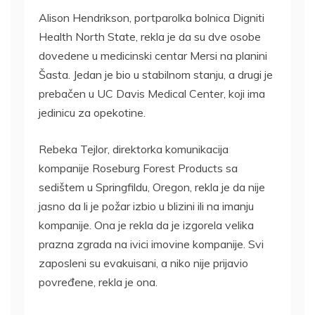
Alison Hendrikson, portparolka bolnica Digniti
Health North State, rekla je da su dve osobe
dovedene u medicinski centar Mersi na planini
Šasta. Jedan je bio u stabilnom stanju, a drugi je
prebačen u UC Davis Medical Center, koji ima
jedinicu za opekotine.
Rebeka Tejlor, direktorka komunikacija
kompanije Roseburg Forest Products sa
sedištem u Springfildu, Oregon, rekla je da nije
jasno da li je požar izbio u blizini ili na imanju
kompanije. Ona je rekla da je izgorela velika
prazna zgrada na ivici imovine kompanije. Svi
zaposleni su evakuisani, a niko nije prijavio
povređene, rekla je ona.