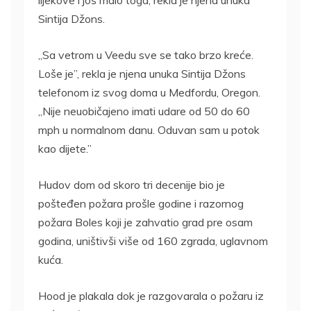
lijekove i još malo toga, rekla je njena unuka
Sintija Džons.
„Sa vetrom u Veedu sve se tako brzo kreće.
Loše je”, rekla je njena unuka Sintija Džons
telefonom iz svog doma u Medfordu, Oregon.
„Nije neuobičajeno imati udare od 50 do 60
mph u normalnom danu. Oduvan sam u potok
kao dijete.”
Hudov dom od skoro tri decenije bio je
pošteđen požara prošle godine i razornog
požara Boles koji je zahvatio grad pre osam
godina, uništivši više od 160 zgrada, uglavnom
kuća.
Hood je plakala dok je razgovarala o požaru iz