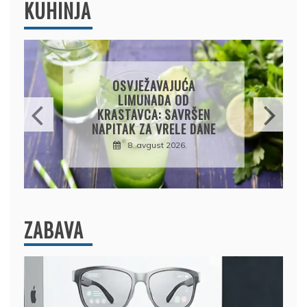
KUHINJA
KROMPIRUŠA IZLIVAČA:
JEDNOSTAVNA PITA BEZ
KORA, HRSKAVA I
UKUSNA
8. avgust 2026.
ZABAVA