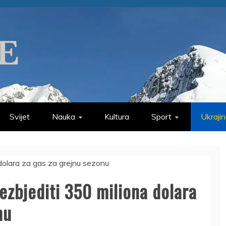
Svijet
Nauka
Kultura
Sport
Ukraji
ezbjediti 350 miliona dolara
nu