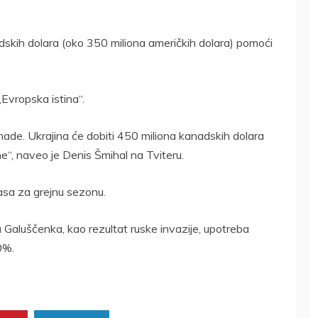
dskih dolara (oko 350 miliona američkih dolara) pomoći
„Evropska istina“.
anade. Ukrajina će dobiti 450 miliona kanadskih dolara
e“, naveo je Denis Šmihal na Tviteru.
sa za grejnu sezonu.
Galuščenka, kao rezultat ruske invazije, upotreba
0%.