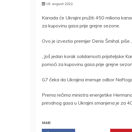
18. avgust 2022.
Kanada će Ukrajini pružiti 450 miliona kana
za kupovinu gasa prije grejne sezone.
Ovo je izvestio premijer Denis Šmihal, piše 
„Još jedan korak solidarnosti prijateljske K
pomoći za kupovinu gasa prije grejne sezon
G7 čeka da Ukrajina imenuje odbor Naftoga
Prema rečima ministra energetike Hermana 
prirodnog gasa u Ukrajini smanjena je za 4
SHARE