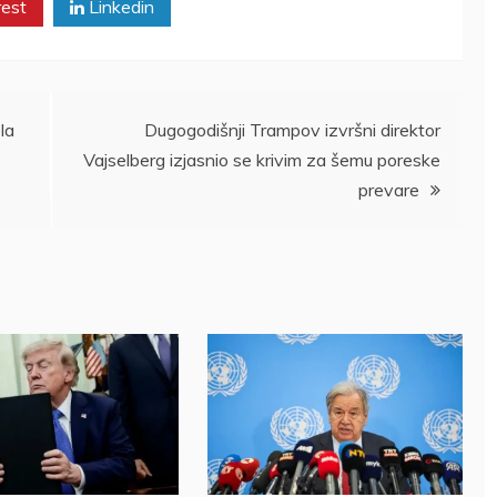
rest
Linkedin
la
Dugogodišnji Trampov izvršni direktor
Vajselberg izjasnio se krivim za šemu poreske
prevare