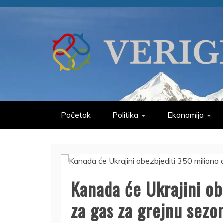
Skip
to
content
VERIGE
ODABRANO
Početak
Politika
Ekonomija
Kanada će Ukrajini ob
za gas za grejnu sezo