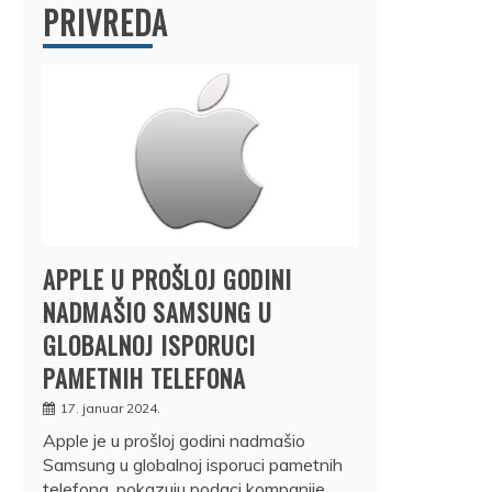
PRIVREDA
APPLE U PROŠLOJ GODINI
NADMAŠIO SAMSUNG U
GLOBALNOJ ISPORUCI
PAMETNIH TELEFONA
17. januar 2024.
Apple je u prošloj godini nadmašio
Samsung u globalnoj isporuci pametnih
telefona, pokazuju podaci kompanije…