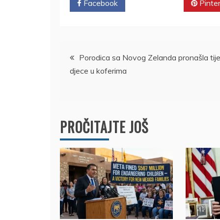
Facebook
Twitter
Pinte
Kretanje
Porodica sa Novog Zelanda pronašla tije
djece u koferima
članka
PROČITAJTE JOŠ