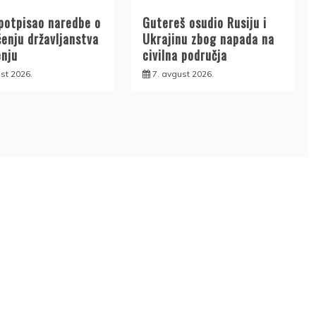
potpisao naredbe o
Gutereš osudio Rusiju i
enju državljanstva
Ukrajinu zbog napada na
enju
civilna područja
st 2026.
7. avgust 2026.