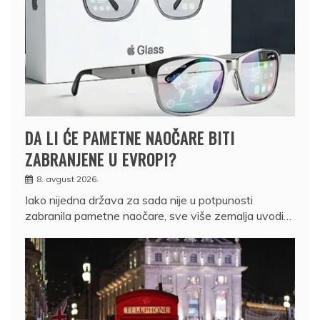
DA LI ĆE PAMETNE NAOČARE BITI
ZABRANJENE U EVROPI?
8. avgust 2026.
Iako nijedna država za sada nije u potpunosti
zabranila pametne naočare, sve više zemalja uvodi…