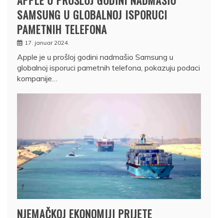
APPLE U PROŠLOJ GODINI NADMAŠIO
SAMSUNG U GLOBALNOJ ISPORUCI
PAMETNIH TELEFONA
17. januar 2024.
Apple je u prošloj godini nadmašio Samsung u
globalnoj isporuci pametnih telefona, pokazuju podaci
kompanije…
NJEMAČKOJ EKONOMIJI PRIJETE