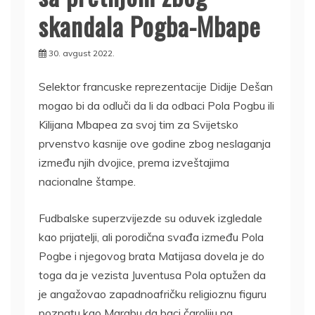
skandala Pogba-Mbape
30. avgust 2022.
Selektor francuske reprezentacije Didije Dešan
mogao bi da odluči da li da odbaci Pola Pogbu ili
Kilijana Mbapea za svoj tim za Svijetsko
prvenstvo kasnije ove godine zbog neslaganja
između njih dvojice, prema izveštajima
nacionalne štampe.
Fudbalske superzvijezde su oduvek izgledale
kao prijatelji, ali porodična svađa između Pola
Pogbe i njegovog brata Matijasa dovela je do
toga da je vezista Juventusa Pola optužen da
je angažovao zapadnoafričku religioznu figuru
poznatu kao Marabu da baci čaroliju na