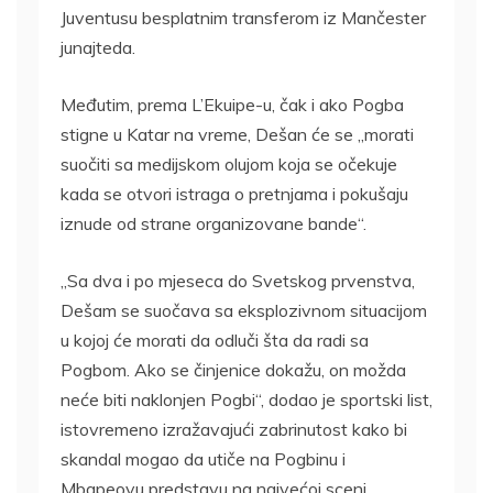
Juventusu besplatnim transferom iz Mančester
junajteda.
Međutim, prema L’Ekuipe-u, čak i ako Pogba
stigne u Katar na vreme, Dešan će se „morati
suočiti sa medijskom olujom koja se očekuje
kada se otvori istraga o pretnjama i pokušaju
iznude od strane organizovane bande“.
„Sa dva i po mjeseca do Svetskog prvenstva,
Dešam se suočava sa eksplozivnom situacijom
u kojoj će morati da odluči šta da radi sa
Pogbom. Ako se činjenice dokažu, on možda
neće biti naklonjen Pogbi“, dodao je sportski list,
istovremeno izražavajući zabrinutost kako bi
skandal mogao da utiče na Pogbinu i
Mbapeovu predstavu na najvećoj sceni.