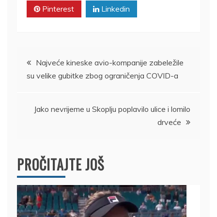
Pinterest
Linkedin
Kretanje
Najveće kineske avio-kompanije zabeležile
su velike gubitke zbog ograničenja COVID-a
članka
Jako nevrijeme u Skoplju poplavilo ulice i lomilo
drveće
PROČITAJTE JOŠ