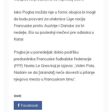
Iako Pogba možda nije u formi, obojica bi mogli
da budu pozvani za utakmice Lige nacija
Francuske protiv Austrije i Danske za tri
nedelje, što su poslednji mečevi pre odlaska u
Katar.
Pogba je u ponedeljak dobio podršku
predsednika Francuske fudbalske federacije
(FFF) Noela Le Grea koji je izjavio: „Volim Pola.
Nadam se da [skandal] neće dovesti u pitanje
njegovo mesto u francuskom timu“.
SHARE
Facebook
Twitter