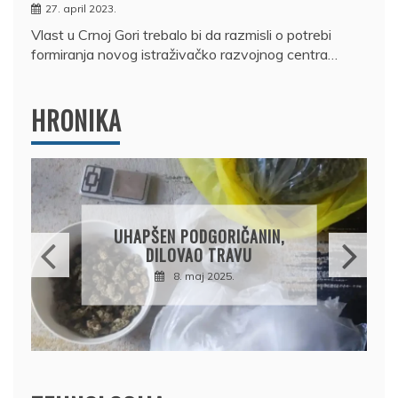
27. april 2023.
Vlast u Crnoj Gori trebalo bi da razmisli o potrebi
formiranja novog istraživačko razvojnog centra…
HRONIKA
DRŽAVLJANIN RUSIJE
OSUMNJIČEN DA JE
PRODAO TUĐI BMW,
DRŽAVU NAPUSTIO
BRODOM
12. februar 2025.