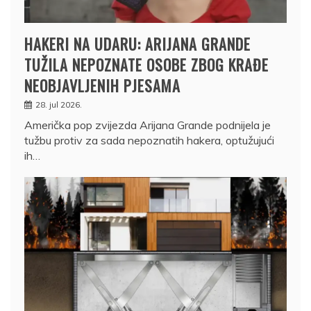
HAKERI NA UDARU: ARIJANA GRANDE
TUŽILA NEPOZNATE OSOBE ZBOG KRAĐE
NEOBJAVLJENIH PJESAMA
28. jul 2026.
Američka pop zvijezda Arijana Grande podnijela je
tužbu protiv za sada nepoznatih hakera, optužujući
ih…