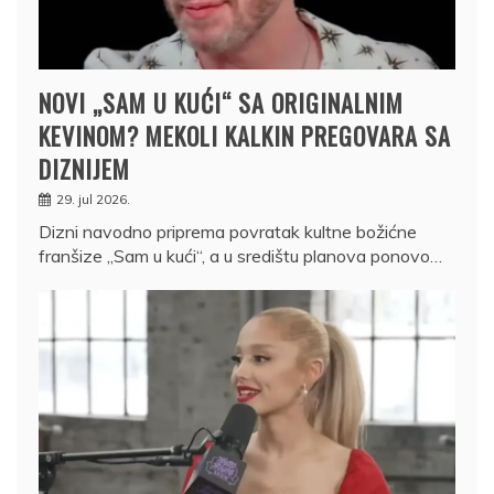
NOVI „SAM U KUĆI“ SA ORIGINALNIM
KEVINOM? MEKOLI KALKIN PREGOVARA SA
DIZNIJEM
29. jul 2026.
Dizni navodno priprema povratak kultne božićne
franšize „Sam u kući“, a u središtu planova ponovo…