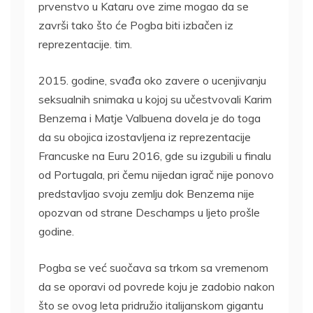
prvenstvo u Kataru ove zime mogao da se
završi tako što će Pogba biti izbačen iz
reprezentacije. tim.
2015. godine, svađa oko zavere o ucenjivanju
seksualnih snimaka u kojoj su učestvovali Karim
Benzema i Matje Valbuena dovela je do toga
da su obojica izostavljena iz reprezentacije
Francuske na Euru 2016, gde su izgubili u finalu
od Portugala, pri čemu nijedan igrač nije ponovo
predstavljao svoju zemlju dok Benzema nije
opozvan od strane Deschamps u ljeto prošle
godine.
Pogba se već suočava sa trkom sa vremenom
da se oporavi od povrede koju je zadobio nakon
što se ovog leta pridružio italijanskom gigantu