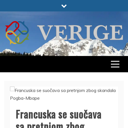
Skip
to
content
VERIGE
ODABRANO
Francuska se suočava
sa pretnjom zbog