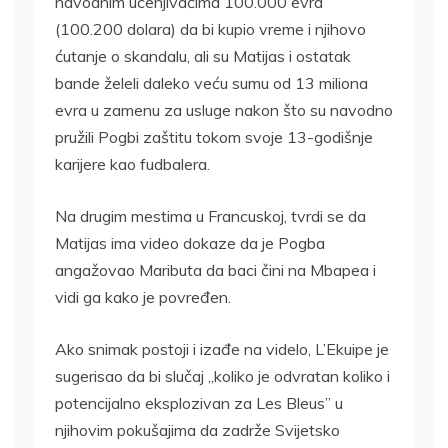
navodnim ucenjivačima 100.000 evra
(100.200 dolara) da bi kupio vreme i njihovo
ćutanje o skandalu, ali su Matijas i ostatak
bande želeli daleko veću sumu od 13 miliona
evra u zamenu za usluge nakon što su navodno
pružili Pogbi zaštitu tokom svoje 13-godišnje
karijere kao fudbalera.
Na drugim mestima u Francuskoj, tvrdi se da
Matijas ima video dokaze da je Pogba
angažovao Maributa da baci čini na Mbapea i
vidi ga kako je povređen.
Ako snimak postoji i izađe na videlo, L’Ekuipe je
sugerisao da bi slučaj „koliko je odvratan koliko i
potencijalno eksplozivan za Les Bleus” u
njihovim pokušajima da zadrže Svijetsko