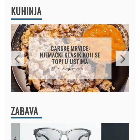
KUHINJA
ČIZKEJK S BOROVNICAMA:
KREMASTI KOLAČ BEZ
PEČENJA KOJI OSVAJA NA
PRVI ZALOGAJ
9. avgust 2026.
ZABAVA