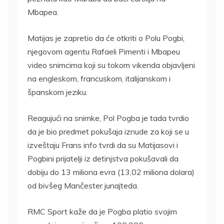
Mbapea.
Matijas je zapretio da će otkriti o Polu Pogbi,
njegovom agentu Rafaeli Pimenti i Mbapeu
video snimcima koji su tokom vikenda objavljeni
na engleskom, francuskom, italijanskom i
španskom jeziku.
Reagujući na snimke, Pol Pogba je tada tvrdio
da je bio predmet pokušaja iznude za koji se u
izveštaju Frans info tvrdi da su Matijasovi i
Pogbini prijatelji iz detinjstva pokušavali da
dobiju do 13 miliona evra (13,02 miliona dolara)
od bivšeg Mančester junajteda.
RMC Sport kaže da je Pogba platio svojim