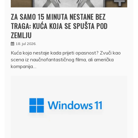
ZA SAMO 15 MINUTA NESTANE BEZ
TRAGA: KUĆA KOJA SE SPUŠTA POD
ZEMLJU
18. jul 2026.
Kuća koja nestaje kada prijeti opasnost? Zvuči kao
scena iz naučnofantastičnog filma, ali američka
kompanija…