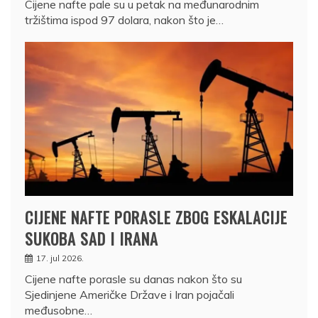
Cijene nafte pale su u petak na međunarodnim
tržištima ispod 97 dolara, nakon što je…
CIJENE NAFTE PORASLE ZBOG ESKALACIJE
SUKOBA SAD I IRANA
17. jul 2026.
Cijene nafte porasle su danas nakon što su
Sjedinjene Američke Države i Iran pojačali
međusobne…