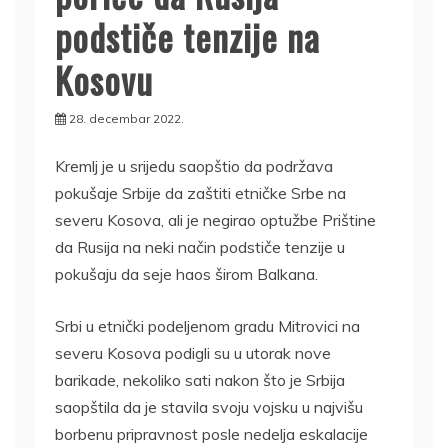
podstiče tenzije na
Kosovu
28. decembar 2022.
Kremlj je u srijedu saopštio da podržava
pokušaje Srbije da zaštiti etničke Srbe na
severu Kosova, ali je negirao optužbe Prištine
da Rusija na neki način podstiče tenzije u
pokušaju da seje haos širom Balkana.
Srbi u etnički podeljenom gradu Mitrovici na
severu Kosova podigli su u utorak nove
barikade, nekoliko sati nakon što je Srbija
saopštila da je stavila svoju vojsku u najvišu
borbenu pripravnost posle nedelja eskalacije