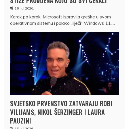
STIŽE PROMJENA KOJU SU SVI ČEKALI
16. jul 2026.
Korak po korak, Microsoft ispravlja greške u svom
operativnom sistemu i polako „liječi“ Windows 11.…
SVJETSKO PRVENSTVO ZATVARAJU ROBI
VILIJAMS, NIKOL ŠERZINGER I LAURA
PAUZINI
15. jul 2026.