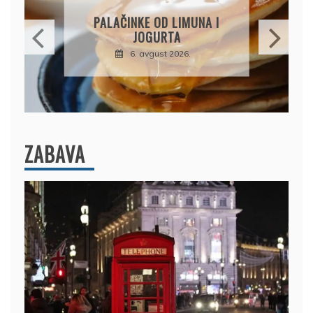
BRZI KOLAČ BEZ PEČENJA:
PIŠKOTE, MALINE I
ČOKOLADA U SAVRŠENOJ
KOMBINACIJI
6. avgust 2026.
ZABAVA