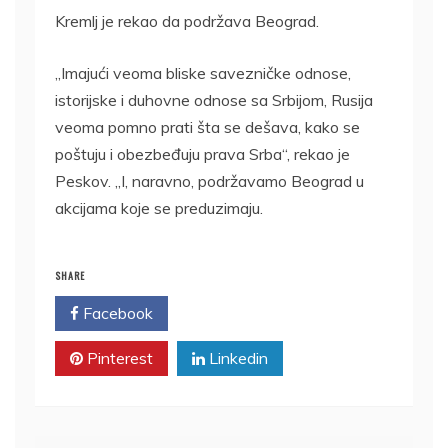
Kremlj je rekao da podržava Beograd.
„Imajući veoma bliske savezničke odnose,
istorijske i duhovne odnose sa Srbijom, Rusija
veoma pomno prati šta se dešava, kako se
poštuju i obezbeđuju prava Srba“, rekao je
Peskov. „I, naravno, podržavamo Beograd u
akcijama koje se preduzimaju.
SHARE
Facebook
Twitter
Pinterest
Linkedin