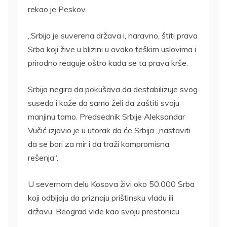
rekao je Peskov.
„Srbija je suverena država i, naravno, štiti prava
Srba koji žive u blizini u ovako teškim uslovima i
prirodno reaguje oštro kada se ta prava krše.
Srbija negira da pokušava da destabilizuje svog
suseda i kaže da samo želi da zaštiti svoju
manjinu tamo. Predsednik Srbije Aleksandar
Vučić izjavio je u utorak da će Srbija „nastaviti
da se bori za mir i da traži kompromisna
rešenja“.
U severnom delu Kosova živi oko 50.000 Srba
koji odbijaju da priznaju prištinsku vladu ili
državu. Beograd vide kao svoju prestonicu.