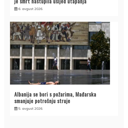
je smrt nastupila usljed utapanja
6. avgust 2026.
Albanija se bori s požarima, Mađarska
smanjuje potrošnju struje
5. avgust 2026.