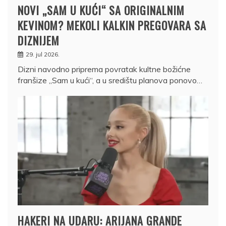
NOVI „SAM U KUĆI“ SA ORIGINALNIM
KEVINOM? MEKOLI KALKIN PREGOVARA SA
DIZNIJEM
29. jul 2026.
Dizni navodno priprema povratak kultne božićne
franšize „Sam u kući“, a u središtu planova ponovo…
HAKERI NA UDARU: ARIJANA GRANDE