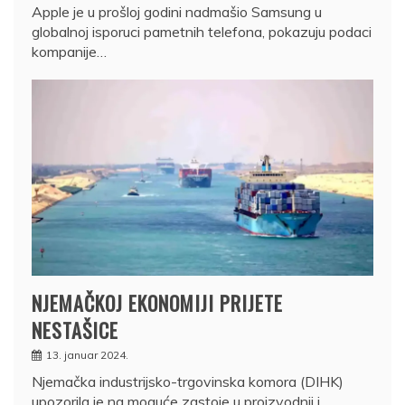
Apple je u prošloj godini nadmašio Samsung u
globalnoj isporuci pametnih telefona, pokazuju podaci
kompanije…
NJEMAČKOJ EKONOMIJI PRIJETE
NESTAŠICE
13. januar 2024.
Njemačka industrijsko-trgovinska komora (DIHK)
upozorila je na moguće zastoje u proizvodnji i