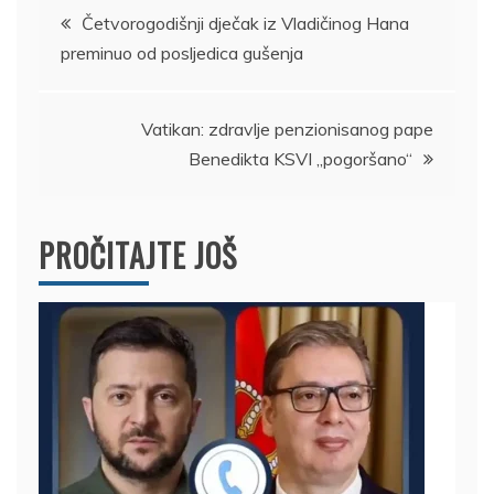
Kretanje
Četvorogodišnji dječak iz Vladičinog Hana
preminuo od posljedica gušenja
članka
Vatikan: zdravlje penzionisanog pape
Benedikta KSVI „pogoršano“
PROČITAJTE JOŠ