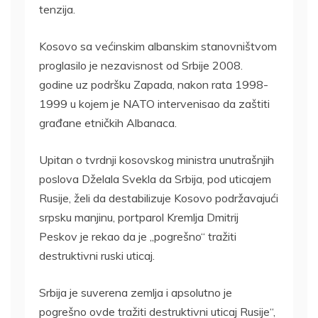
tenzija.
Kosovo sa većinskim albanskim stanovništvom
proglasilo je nezavisnost od Srbije 2008.
godine uz podršku Zapada, nakon rata 1998-
1999 u kojem je NATO intervenisao da zaštiti
građane etničkih Albanaca.
Upitan o tvrdnji kosovskog ministra unutrašnjih
poslova Dželala Svekla da Srbija, pod uticajem
Rusije, želi da destabilizuje Kosovo podržavajući
srpsku manjinu, portparol Kremlja Dmitrij
Peskov je rekao da je „pogrešno“ tražiti
destruktivni ruski uticaj.
Srbija je suverena zemlja i apsolutno je
pogrešno ovde tražiti destruktivni uticaj Rusije“,