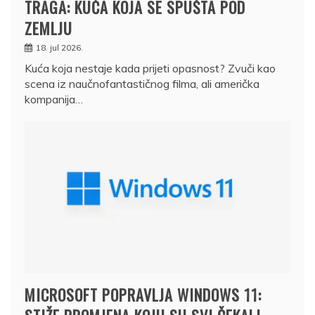
TRAGA: KUĆA KOJA SE SPUŠTA POD
ZEMLJU
18. jul 2026.
Kuća koja nestaje kada prijeti opasnost? Zvuči kao
scena iz naučnofantastičnog filma, ali američka
kompanija…
MICROSOFT POPRAVLJA WINDOWS 11: