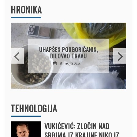
HRONIKA
DRŽAVLJANIN RUSIJE
OSUMNJIČEN DA JE
PRODAO TUĐI BMW,
DRŽAVU NAPUSTIO
BRODOM
12. februar 2025.
TEHNOLOGIJA
VUKIĆEVIĆ: ZLOČIN NAD
SRBIMA IZ KRAJINE NIKO IZ