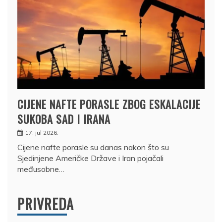
CIJENE NAFTE PORASLE ZBOG ESKALACIJE
SUKOBA SAD I IRANA
17. jul 2026.
Cijene nafte porasle su danas nakon što su
Sjedinjene Američke Države i Iran pojačali
međusobne…
PRIVREDA