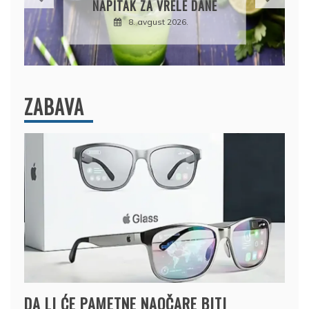
 ZA VRELE DANE
UKUSNA
. avgust 2026.
8. avgust 202
ZABAVA
DA LI ĆE PAMETNE NAOČARE BITI