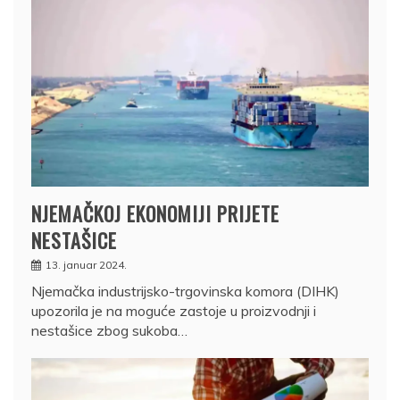
NJEMAČKOJ EKONOMIJI PRIJETE
NESTAŠICE
13. januar 2024.
Njemačka industrijsko-trgovinska komora (DIHK)
upozorila je na moguće zastoje u proizvodnji i
nestašice zbog sukoba…