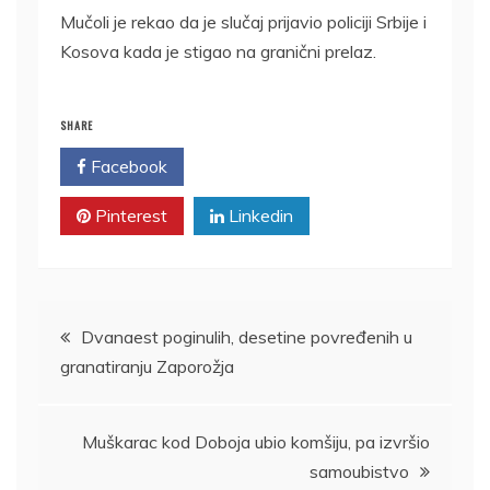
Mučoli je rekao da je slučaj prijavio policiji Srbije i
Kosova kada je stigao na granični prelaz.
SHARE
Facebook
Twitter
Pinterest
Linkedin
Kretanje
Dvanaest poginulih, desetine povređenih u
granatiranju Zaporožja
članka
Muškarac kod Doboja ubio komšiju, pa izvršio
samoubistvo