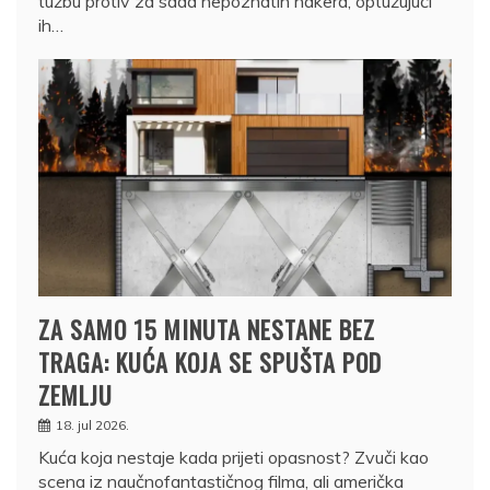
tužbu protiv za sada nepoznatih hakera, optužujući
ih…
ZA SAMO 15 MINUTA NESTANE BEZ
TRAGA: KUĆA KOJA SE SPUŠTA POD
ZEMLJU
18. jul 2026.
Kuća koja nestaje kada prijeti opasnost? Zvuči kao
scena iz naučnofantastičnog filma, ali američka