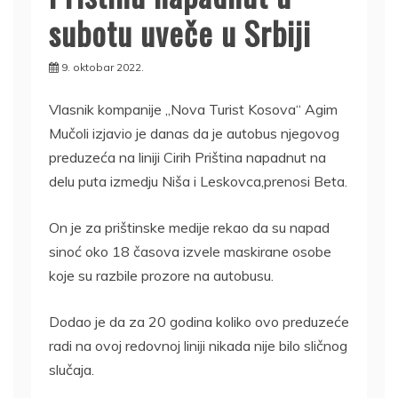
subotu uveče u Srbiji
9. oktobar 2022.
Vlasnik kompanije „Nova Turist Kosova“ Agim
Mučoli izjavio je danas da je autobus njegovog
preduzeća na liniji Cirih Priština napadnut na
delu puta izmedju Niša i Leskovca,prenosi Beta.
On je za prištinske medije rekao da su napad
sinoć oko 18 časova izvele maskirane osobe
koje su razbile prozore na autobusu.
Dodao je da za 20 godina koliko ovo preduzeće
radi na ovoj redovnoj liniji nikada nije bilo sličnog
slučaja.