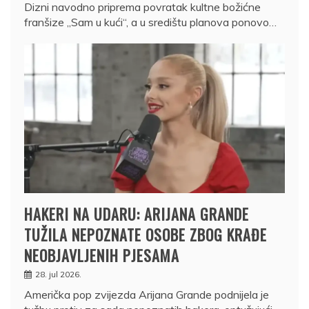
Dizni navodno priprema povratak kultne božićne
franšize „Sam u kući“, a u središtu planova ponovo…
HAKERI NA UDARU: ARIJANA GRANDE
TUŽILA NEPOZNATE OSOBE ZBOG KRAĐE
NEOBJAVLJENIH PJESAMA
28. jul 2026.
Američka pop zvijezda Arijana Grande podnijela je