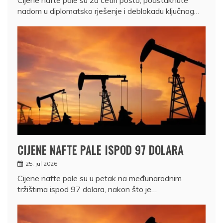
Cijene nafte pale su za četiri posto, podstaknute
nadom u diplomatsko rješenje i deblokadu ključnog…
CIJENE NAFTE PALE ISPOD 97 DOLARA
25. jul 2026.
Cijene nafte pale su u petak na međunarodnim
tržištima ispod 97 dolara, nakon što je…