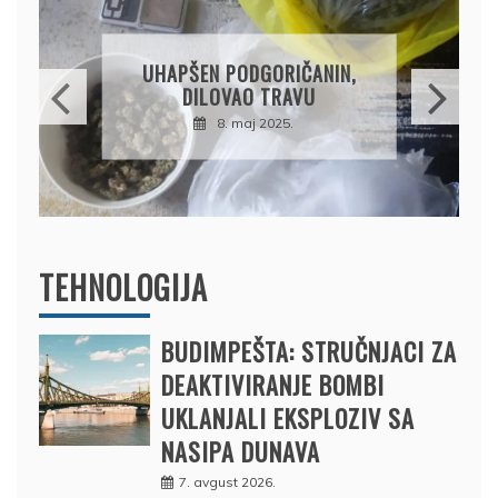
DRŽAVLJANIN RUSI
OSUMNJIČEN DA J
ODGORIČANIN,
PRODAO TUĐI BM
AO TRAVU
DRŽAVU NAPUSTI
maj 2025.
BRODOM
12. februar 2025.
TEHNOLOGIJA
BUDIMPEŠTA: STRUČNJACI ZA
DEAKTIVIRANJE BOMBI
UKLANJALI EKSPLOZIV SA
NASIPA DUNAVA
7. avgust 2026.