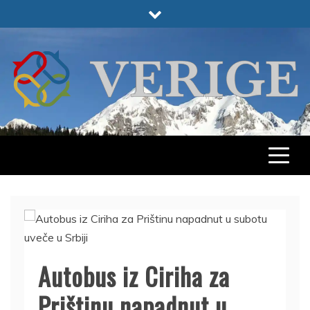
Skip
to
content
VERIGE
ODABRANO
Autobus iz Ciriha za
Prištinu napadnut u