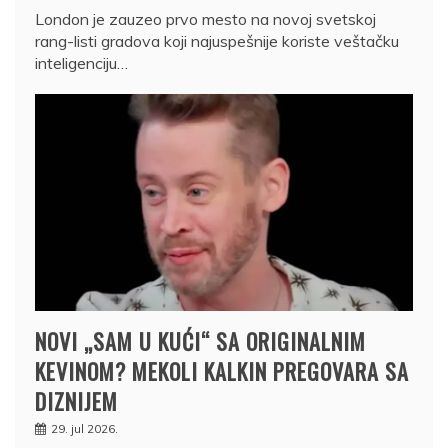
London je zauzeo prvo mesto na novoj svetskoj
rang-listi gradova koji najuspešnije koriste veštačku
inteligenciju…
NOVI „SAM U KUĆI“ SA ORIGINALNIM
KEVINOM? MEKOLI KALKIN PREGOVARA SA
DIZNIJEM
29. jul 2026.