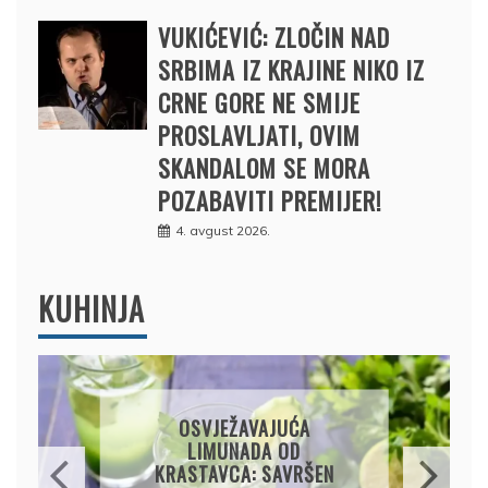
VUKIĆEVIĆ: ZLOČIN NAD
SRBIMA IZ KRAJINE NIKO IZ
CRNE GORE NE SMIJE
PROSLAVLJATI, OVIM
SKANDALOM SE MORA
POZABAVITI PREMIJER!
4. avgust 2026.
KUHINJA
JEŽAVAJUĆA
KROMPIRUŠA IZL
MUNADA OD
JEDNOSTAVNA PI
AVCA: SAVRŠEN
KORA, HRSKAV