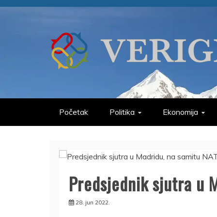
Skip
to
content
VERIGE
ODABRANO
Početak
Politika
Ekonomija
Predsjednik sjutra u 
28. jun 2022.