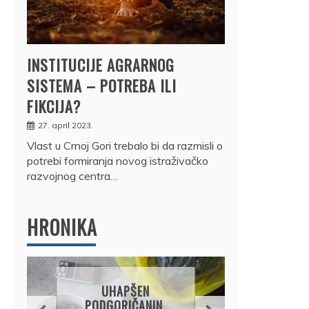
INSTITUCIJE AGRARNOG
SISTEMA – POTREBA ILI
FIKCIJA?
27. april 2023.
Vlast u Crnoj Gori trebalo bi da razmisli o
potrebi formiranja novog istraživačko
razvojnog centra…
HRONIKA
DRŽ
UHAPŠEN
OSUM
PODGORIČANIN,
JE P