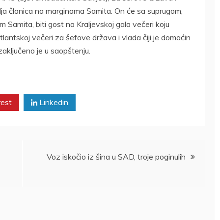
alja članica na marginama Samita. On će sa suprugom,
 Samita, biti gost na Kraljevskoj gala večeri koju
satlantskoj večeri za šefove država i vlada čiji je domaćin
zaključeno je u saopštenju.
rest
Linkedin
Voz iskočio iz šina u SAD, troje poginulih