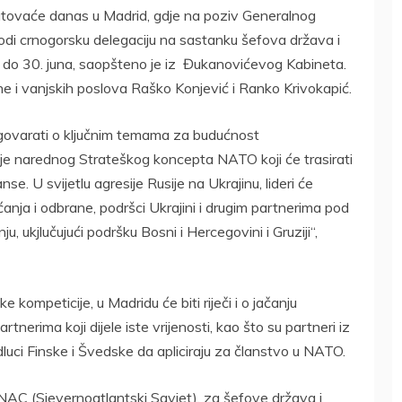
utovaće danas u Madrid, gdje na poziv Generalnog
i crnogorsku delegaciju na sastanku šefova država i
 do 30. juna, saopšteno je iz Đukanovićevog Kabineta.
ane i vanjskih poslova Raško Konjević i Ranko Krivokapić.
govarati o ključnim temama za budućnost
anje narednog Strateškog koncepta NATO koji će trasirati
nse. U svijetlu agresije Rusije na Ukrajinu, lideri će
anja i odbrane, podršci Ukrajini i drugim partnerima pod
u, ukjlučujući podršku Bosni i Hercegovini i Gruziji“,
 kompeticije, u Madridu će biti riječi i o jačanju
nerima koji dijele iste vrijenosti, kao što su partneri iz
odluci Finske i Švedske da apliciraju za članstvo u NATO.
AC (Sjevernoatlantski Savjet), za šefove država i