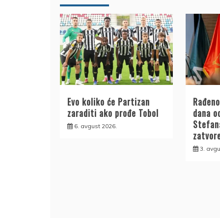
Evo koliko će Partizan
Rađeno
zaraditi ako prođe Tobol
dana o
Stefana
6. avgust 2026.
zatvor
3. avgu