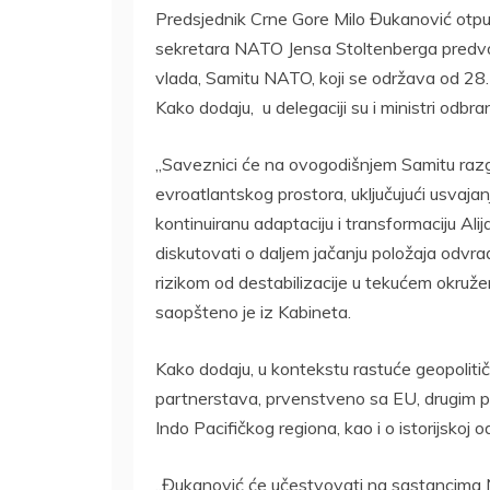
Predsjednik Crne Gore Milo Đukanović otp
sekretara NATO Jensa Stoltenberga predvod
vlada, Samitu NATO, koji se održava od 28.
Kako dodaju, u delegaciji su i ministri odbr
„Saveznici će na ovogodišnjem Samitu raz
evroatlantskog prostora, uključujući usvaj
kontinuiranu adaptaciju i transformaciju Alija
diskutovati o daljem jačanju položaja odvrać
rizikom od destabilizacije u tekućem okruženj
saopšteno je iz Kabineta.
Kako dodaju, u kontekstu rastuće geopolitičke
partnerstava, prvenstveno sa EU, drugim part
Indo Pacifičkog regiona, kao i o istorijskoj 
„Đukanović će učestvovati na sastancima N