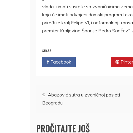
vlada, i imati susrete sa zvaničnicima zem
koja će imati odvojeni damski program tokom
priređuje kralj Felipe VI, i neformalnoj tran
premijer Kraljevine Španije Pedro Sančez“, 
SHARE
Facebook
Twitter
Pinte
Kretanje
Abazović sutra u zvaničnoj posjeti
Beogradu
članka
PROČITAJTE JOŠ