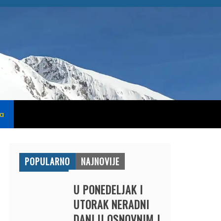
na
POPULARNO
NAJNOVIJE
U PONEDELJAK I
UTORAK NERADNI
DANI U OSNOVNIM I