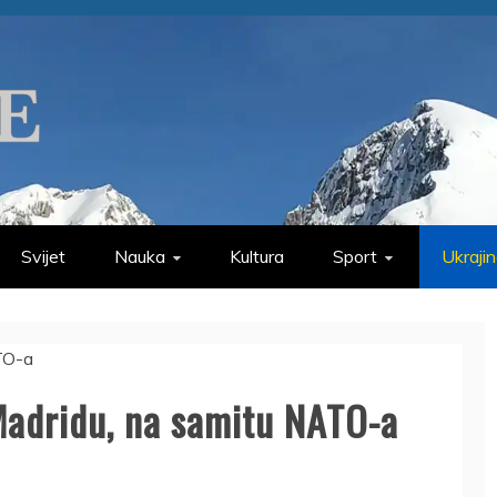
Svijet
Nauka
Kultura
Sport
Ukraji
Madridu, na samitu NATO-a