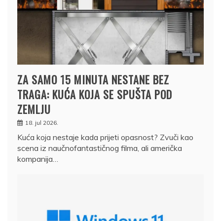
ZA SAMO 15 MINUTA NESTANE BEZ
TRAGA: KUĆA KOJA SE SPUŠTA POD
ZEMLJU
18. jul 2026.
Kuća koja nestaje kada prijeti opasnost? Zvuči kao
scena iz naučnofantastičnog filma, ali američka
kompanija…