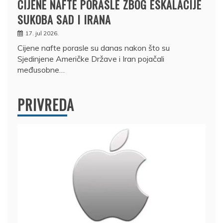
CIJENE NAFTE PORASLE ZBOG ESKALACIJE
SUKOBA SAD I IRANA
17. jul 2026.
Cijene nafte porasle su danas nakon što su
Sjedinjene Američke Države i Iran pojačali
međusobne…
PRIVREDA