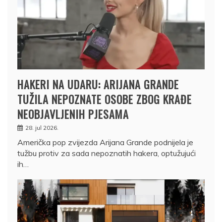
HAKERI NA UDARU: ARIJANA GRANDE
TUŽILA NEPOZNATE OSOBE ZBOG KRAĐE
NEOBJAVLJENIH PJESAMA
28. jul 2026.
Američka pop zvijezda Arijana Grande podnijela je
tužbu protiv za sada nepoznatih hakera, optužujući
ih…