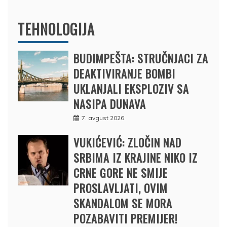
TEHNOLOGIJA
BUDIMPEŠTA: STRUČNJACI ZA
DEAKTIVIRANJE BOMBI
UKLANJALI EKSPLOZIV SA
NASIPA DUNAVA
7. avgust 2026.
VUKIĆEVIĆ: ZLOČIN NAD
SRBIMA IZ KRAJINE NIKO IZ
CRNE GORE NE SMIJE
PROSLAVLJATI, OVIM
SKANDALOM SE MORA
POZABAVITI PREMIJER!