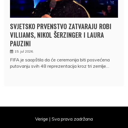
SVJETSKO PRVENSTVO ZATVARAJU ROBI
VILIJAMS, NIKOL ŠERZINGER I LAURA
PAUZINI
15. jul 2026.
FIFA je saopštila da će ceremonija biti posvećena
putovanju svih 48 reprezentacija kroz tri zemlje…
Verige | Sva prava zadržana