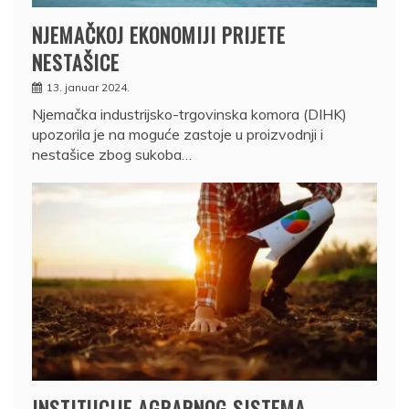
NJEMAČKOJ EKONOMIJI PRIJETE
NESTAŠICE
13. januar 2024.
Njemačka industrijsko-trgovinska komora (DIHK)
upozorila je na moguće zastoje u proizvodnji i
nestašice zbog sukoba…
INSTITUCIJE AGRARNOG SISTEMA –