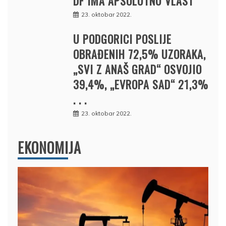
DF IMA APSOLUTNU VLAST
23. oktobar 2022.
U PODGORICI POSLIJE
OBRAĐENIH 72,5% UZORAKA,
„SVI Z ANAŠ GRAD“ OSVOJIO
39,4%, „EVROPA SAD“ 21,3%
. . .
23. oktobar 2022.
EKONOMIJA