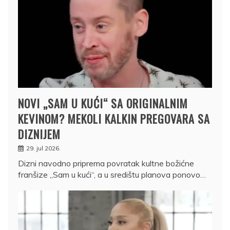
NOVI „SAM U KUĆI“ SA ORIGINALNIM
KEVINOM? MEKOLI KALKIN PREGOVARA SA
DIZNIJEM
29. jul 2026.
Dizni navodno priprema povratak kultne božićne
franšize „Sam u kući“, a u središtu planova ponovo…