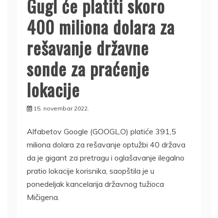
Gugl će platiti skoro
400 miliona dolara za
rešavanje državne
sonde za praćenje
lokacije
15. novembar 2022.
Alfabetov Google (GOOGL.O) platiće 391,5
miliona dolara za rešavanje optužbi 40 država
da je gigant za pretragu i oglašavanje ilegalno
pratio lokacije korisnika, saopštila je u
ponedeljak kancelarija državnog tužioca
Mičigena.