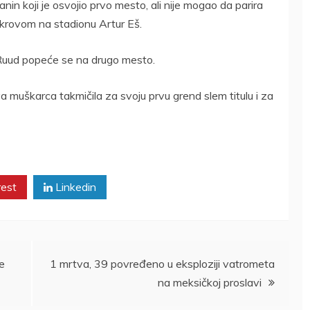
n koji je osvojio prvo mesto, ali nije mogao da parira
krovom na stadionu Artur Eš.
Ruud popeće se na drugo mesto.
va muškarca takmičila za svoju prvu grend slem titulu i za
rest
Linkedin
e
1 mrtva, 39 povređeno u eksploziji vatrometa
na meksičkoj proslavi