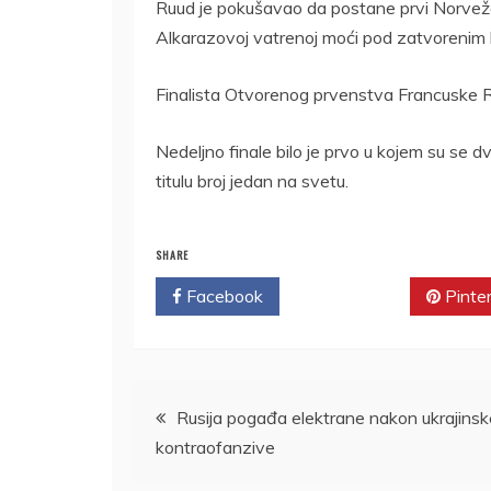
Ruud je pokušavao da postane prvi Norvežani
Alkarazovoj vatrenoj moći pod zatvorenim 
Finalista Otvorenog prvenstva Francuske 
Nedeljno finale bilo je prvo u kojem su se d
titulu broj jedan na svetu.
SHARE
Facebook
Twitter
Pinte
Kretanje
Rusija pogađa elektrane nakon ukrajinsk
kontraofanzive
članka