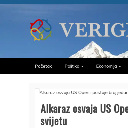
Skip
to
content
VERIGE
ODABRANO
Početak
Politika
Ekonomija
Alkaraz osvaja US Ope
svijetu