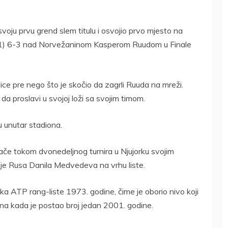
svoju prvu grend slem titulu i osvojio prvo mjesto na
-6(1) 6-3 nad Norvežaninom Kasperom Ruudom u Finale
lice pre nego što je skočio da zagrli Ruuda na mreži.
da proslavi u svojoj loži sa svojim timom.
u unutar stadiona.
ijače tokom dvonedeljnog turnira u Njujorku svojim
je Rusa Danila Medvedeva na vrhu liste.
ka ATP rang-liste 1973. godine, čime je oborio nivo koji
dina kada je postao broj jedan 2001. godine.