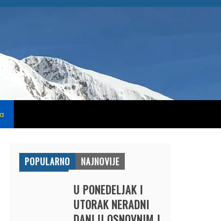
na
POPULARNO
NAJNOVIJE
U PONEDELJAK I
UTORAK NERADNI
DANI U OSNOVNIM I