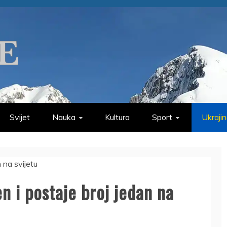
Svijet
Nauka
Kultura
Sport
Ukraji
n i postaje broj jedan na