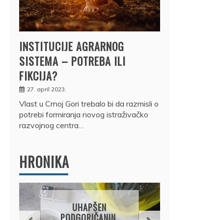
INSTITUCIJE AGRARNOG
SISTEMA – POTREBA ILI
FIKCIJA?
27. april 2023.
Vlast u Crnoj Gori trebalo bi da razmisli o
potrebi formiranja novog istraživačko
razvojnog centra…
HRONIKA
DRŽ
UHAPŠEN
OSUM
PODGORIČANIN,
JE P