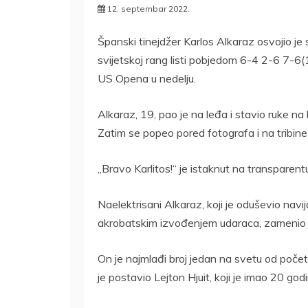
12. septembar 2022.
Španski tinejdžer Karlos Alkaraz osvojio je 
svijetskoj rang listi pobjedom 6-4 2-6 7
US Opena u nedelju.
Alkaraz, 19, pao je na leđa i stavio ruke na 
Zatim se popeo pored fotografa i na tribine 
„Bravo Karlitos!“ je istaknut na transparent
Naelektrisani Alkaraz, koji je oduševio nav
akrobatskim izvođenjem udaraca, zamenio 
On je najmlađi broj jedan na svetu od počet
je postavio Lejton Hjuit, koji je imao 20 go