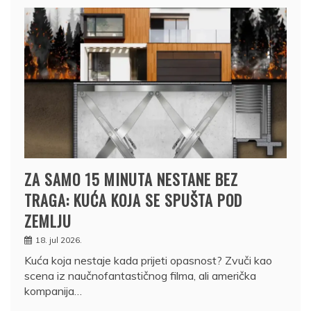
ZA SAMO 15 MINUTA NESTANE BEZ
TRAGA: KUĆA KOJA SE SPUŠTA POD
ZEMLJU
18. jul 2026.
Kuća koja nestaje kada prijeti opasnost? Zvuči kao
scena iz naučnofantastičnog filma, ali američka
kompanija…