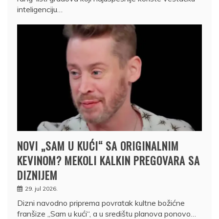
inteligenciju…
NOVI „SAM U KUĆI“ SA ORIGINALNIM
KEVINOM? MEKOLI KALKIN PREGOVARA SA
DIZNIJEM
29. jul 2026.
Dizni navodno priprema povratak kultne božićne
franšize „Sam u kući“, a u središtu planova ponovo…