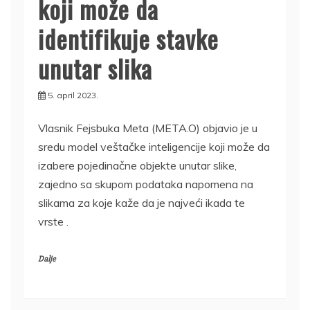
koji može da
identifikuje stavke
unutar slika
5. april 2023.
Vlasnik Fejsbuka Meta (META.O) objavio je u
sredu model veštačke inteligencije koji može da
izabere pojedinačne objekte unutar slike,
zajedno sa skupom podataka napomena na
slikama za koje kaže da je najveći ikada te
vrste .
Dalje