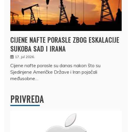
CIJENE NAFTE PORASLE ZBOG ESKALACIJE
SUKOBA SAD I IRANA
17. jul 2026.
Cijene nafte porasle su danas nakon što su
Sjedinjene Američke Države i Iran pojačali
međusobne…
PRIVREDA