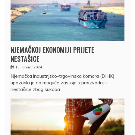
NJEMAČKOJ EKONOMIJI PRIJETE
NESTAŠICE
13. januar 2024.
Njemačka industrijsko-trgovinska komora (DIHK)
upozorila je na moguće zastoje u proizvodnji i
nestašice zbog sukoba…