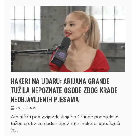
HAKERI NA UDARU: ARIJANA GRANDE
TUŽILA NEPOZNATE OSOBE ZBOG KRAĐE
NEOBJAVLJENIH PJESAMA
28. jul 2026.
Američka pop zvijezda Arijana Grande podnijela je
tužbu protiv za sada nepoznatih hakera, optužujući
ih…