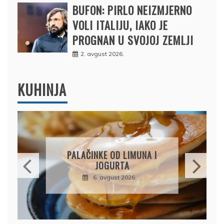
BUFON: PIRLO NEIZMJERNO
VOLI ITALIJU, IAKO JE
PROGNAN U SVOJOJ ZEMLJI
2. avgust 2026.
KUHINJA
BRZI KOLAČ BEZ PEČENJA:
PIŠKOTE, MALINE I
ČOKOLADA U SAVRŠENOJ
KOMBINACIJI
6. avgust 2026.