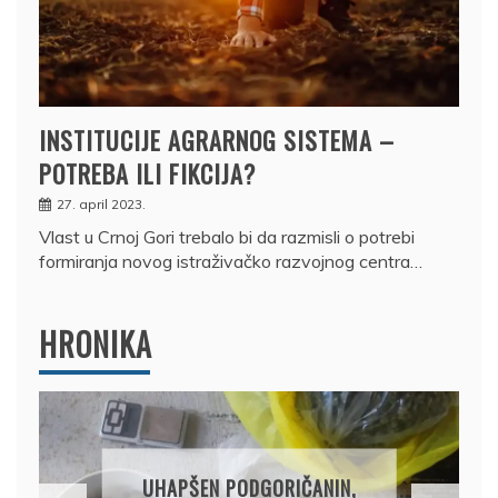
INSTITUCIJE AGRARNOG SISTEMA –
POTREBA ILI FIKCIJA?
27. april 2023.
Vlast u Crnoj Gori trebalo bi da razmisli o potrebi
formiranja novog istraživačko razvojnog centra…
HRONIKA
DRŽAVLJANIN RUSIJE
OSUMNJIČEN DA JE