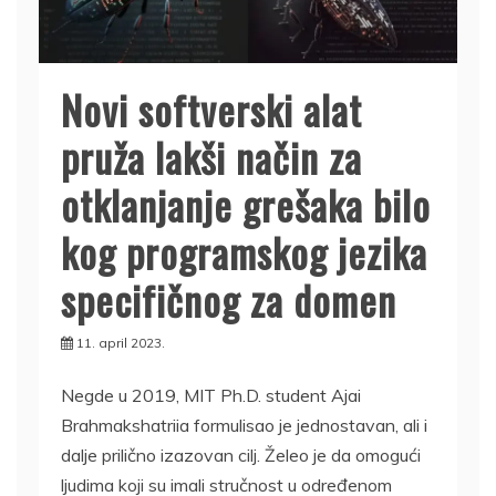
Novi softverski alat
pruža lakši način za
otklanjanje grešaka bilo
kog programskog jezika
specifičnog za domen
11. april 2023.
Negde u 2019, MIT Ph.D. student Ajai
Brahmakshatriia formulisao je jednostavan, ali i
dalje prilično izazovan cilj. Želeo je da omogući
ljudima koji su imali stručnost u određenom