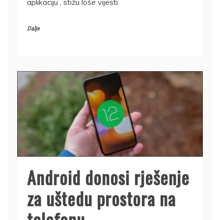
aplikaciju , stižu loše vijesti.
Dalje
Android donosi rješenje
za uštedu prostora na
telefonu