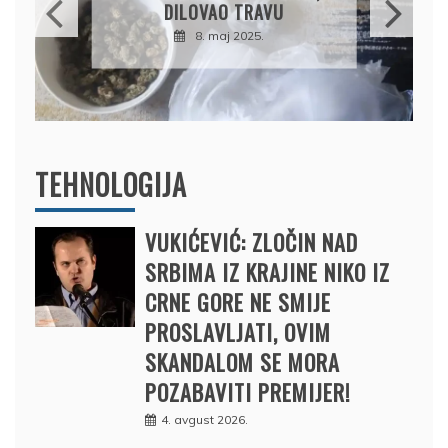
PRODAO TUĐI BMW,
DRŽAVU NAPUSTIO
BRODOM
12. februar 2025.
TEHNOLOGIJA
VUKIĆEVIĆ: ZLOČIN NAD
SRBIMA IZ KRAJINE NIKO IZ
CRNE GORE NE SMIJE
PROSLAVLJATI, OVIM
SKANDALOM SE MORA
POZABAVITI PREMIJER!
4. avgust 2026.