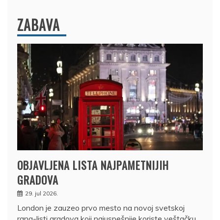
ZABAVA
OBJAVLJENA LISTA NAJPAMETNIJIH
GRADOVA
29. jul 2026.
London je zauzeo prvo mesto na novoj svetskoj
rang-listi gradova koji najuspešnije koriste veštačku