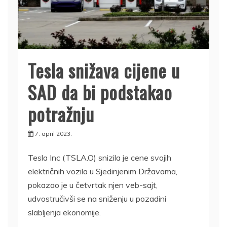
Tesla snižava cijene u
SAD da bi podstakao
potražnju
7. april 2023.
Tesla Inc (TSLA.O) snizila je cene svojih
električnih vozila u Sjedinjenim Državama,
pokazao je u četvrtak njen veb-sajt,
udvostručivši se na sniženju u pozadini
slabljenja ekonomije.