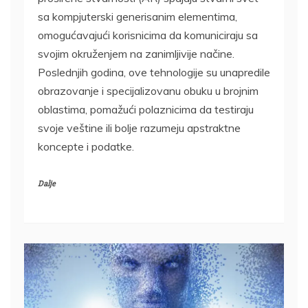
sa kompjuterski generisanim elementima,
omogućavajući korisnicima da komuniciraju sa
svojim okruženjem na zanimljivije načine.
Poslednjih godina, ove tehnologije su unapredile
obrazovanje i specijalizovanu obuku u brojnim
oblastima, pomažući polaznicima da testiraju
svoje veštine ili bolje razumeju apstraktne
koncepte i podatke.
Dalje