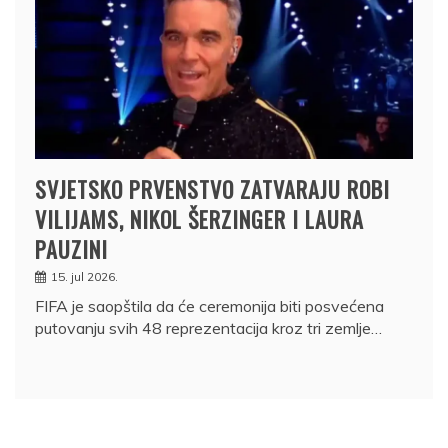
SVJETSKO PRVENSTVO ZATVARAJU ROBI
VILIJAMS, NIKOL ŠERZINGER I LAURA
PAUZINI
15. jul 2026.
FIFA je saopštila da će ceremonija biti posvećena
putovanju svih 48 reprezentacija kroz tri zemlje…