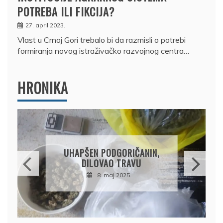
POTREBA ILI FIKCIJA?
27. april 2023.
Vlast u Crnoj Gori trebalo bi da razmisli o potrebi
formiranja novog istraživačko razvojnog centra…
HRONIKA
DRŽAVLJANIN RUSIJE
OSUMNJIČEN DA JE
PRODAO TUĐI BMW,
DRŽAVU NAPUSTIO
BRODOM
12. februar 2025.