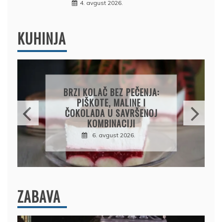
4. avgust 2026.
KUHINJA
PAPRIKE SA MESOM I
PIRINČEM NA KAŠIKU:
SOČAN I JEDNOSTAVAN
RUČAK IZ JEDNE ŠERPE
7. avgust 2026.
ZABAVA