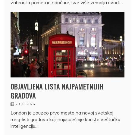
zabranila pametne naočare, sve više zemalja uvodi…
OBJAVLJENA LISTA NAJPAMETNIJIH
GRADOVA
29. jul 2026.
London je zauzeo prvo mesto na novoj svetskoj
rang-listi gradova koji najuspešnije koriste veštačku
inteligenciju…