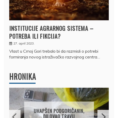
INSTITUCIJE AGRARNOG SISTEMA –
POTREBA ILI FIKCIJA?
27. april 2023.
Vlast u Crnoj Gori trebalo bi da razmisli o potrebi
formiranja novog istraživačko razvojnog centra…
HRONIKA
DRŽAVLJANIN RUSIJE
OSUMNJIČEN DA JE
PRODAO TUĐI BMW,