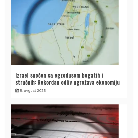
Izrael suočen sa egzodusom bogatih i
stručnih: Rekordan odliv ugrožava ekonomiju
8. avgust 2026.