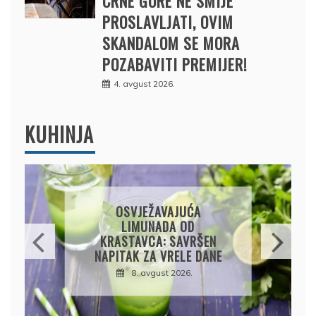
CRNE GORE NE SMIJE
PROSLAVLJATI, OVIM
SKANDALOM SE MORA
POZABAVITI PREMIJER!
4. avgust 2026.
KUHINJA
KROMPIRUŠA IZLIVAČA:
JEDNOSTAVNA PITA BEZ
KORA, HRSKAVA I
UKUSNA
8. avgust 2026.