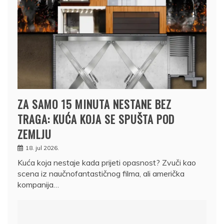
ZA SAMO 15 MINUTA NESTANE BEZ
TRAGA: KUĆA KOJA SE SPUŠTA POD
ZEMLJU
18. jul 2026.
Kuća koja nestaje kada prijeti opasnost? Zvuči kao
scena iz naučnofantastičnog filma, ali američka
kompanija…