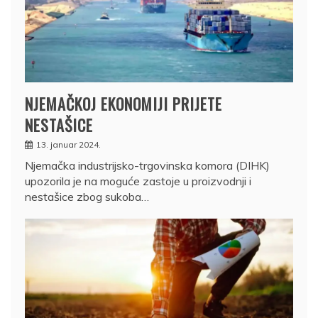
NJEMAČKOJ EKONOMIJI PRIJETE
NESTAŠICE
13. januar 2024.
Njemačka industrijsko-trgovinska komora (DIHK)
upozorila je na moguće zastoje u proizvodnji i
nestašice zbog sukoba…