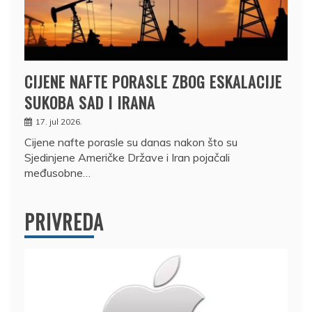
CIJENE NAFTE PORASLE ZBOG ESKALACIJE
SUKOBA SAD I IRANA
17. jul 2026.
Cijene nafte porasle su danas nakon što su
Sjedinjene Američke Države i Iran pojačali
međusobne…
PRIVREDA