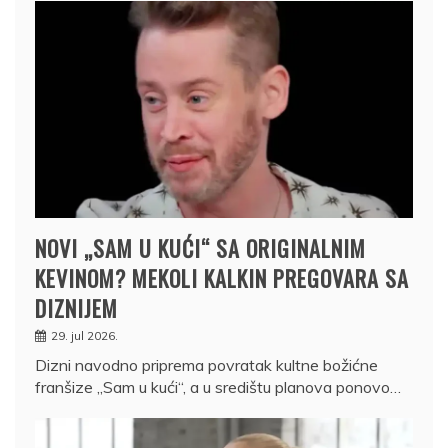
NOVI „SAM U KUĆI“ SA ORIGINALNIM
KEVINOM? MEKOLI KALKIN PREGOVARA SA
DIZNIJEM
29. jul 2026.
Dizni navodno priprema povratak kultne božićne
franšize „Sam u kući“, a u središtu planova ponovo…