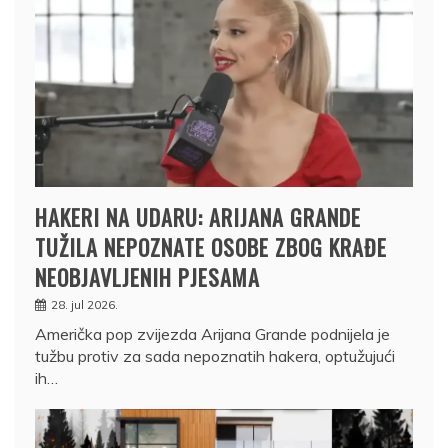
HAKERI NA UDARU: ARIJANA GRANDE
TUŽILA NEPOZNATE OSOBE ZBOG KRAĐE
NEOBJAVLJENIH PJESAMA
28. jul 2026.
Američka pop zvijezda Arijana Grande podnijela je
tužbu protiv za sada nepoznatih hakera, optužujući
ih…