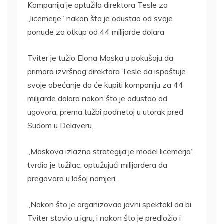
Kompanija je optužila direktora Tesle za
„licemerje“ nakon što je odustao od svoje
ponude za otkup od 44 milijarde dolara
Tviter je tužio Elona Maska u pokušaju da
primora izvršnog direktora Tesle da ispoštuje
svoje obećanje da će kupiti kompaniju za 44
milijarde dolara nakon što je odustao od
ugovora, prema tužbi podnetoj u utorak pred
Sudom u Delaveru.
„Maskova izlazna strategija je model licemerja“,
tvrdio je tužilac, optužujući milijardera da
pregovara u lošoj namjeri.
„Nakon što je organizovao javni spektakl da bi
Tviter stavio u igru, i nakon što je predložio i