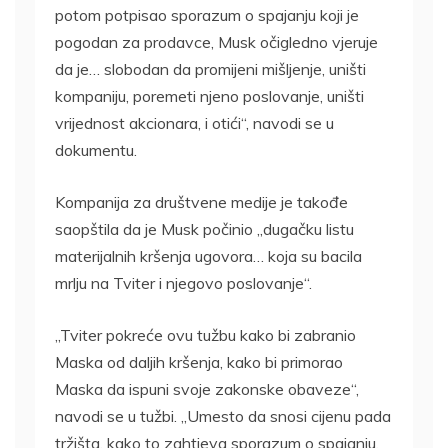
potom potpisao sporazum o spajanju koji je
pogodan za prodavce, Musk očigledno vjeruje
da je… slobodan da promijeni mišljenje, uništi
kompaniju, poremeti njeno poslovanje, uništi
vrijednost akcionara, i otići“, navodi se u
dokumentu.
Kompanija za društvene medije je takođe
saopštila da je Musk počinio „dugačku listu
materijalnih kršenja ugovora… koja su bacila
mrlju na Tviter i njegovo poslovanje“.
„Tviter pokreće ovu tužbu kako bi zabranio
Maska od daljih kršenja, kako bi primorao
Maska da ispuni svoje zakonske obaveze“,
navodi se u tužbi. „Umesto da snosi cijenu pada
tržišta, kako to zahtjeva sporazum o spajanju,