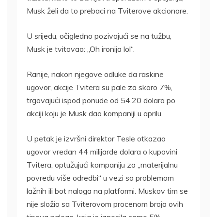
Musk želi da to prebaci na Tviterove akcionare.
U srijedu, očigledno pozivajući se na tužbu,
Musk je tvitovao: „Oh ironija lol“.
Ranije, nakon njegove odluke da raskine
ugovor, akcije Tvitera su pale za skoro 7%,
trgovajući ispod ponude od 54,20 dolara po
akciji koju je Musk dao kompaniji u aprilu.
U petak je izvršni direktor Tesle otkazao
ugovor vredan 44 milijarde dolara o kupovini
Tvitera, optužujući kompaniju za „materijalnu
povredu više odredbi“ u vezi sa problemom
lažnih ili bot naloga na platformi. Muskov tim se
nije složio sa Tviterovom procenom broja ovih