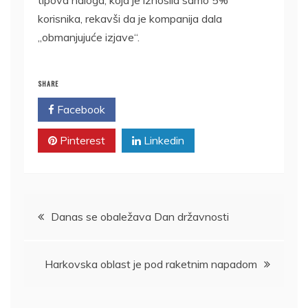
tipova naloga, koja je iznosila samo 5%
korisnika, rekavši da je kompanija dala
„obmanjujuće izjave“.
SHARE
Facebook
Twitter
Pinterest
Linkedin
Kretanje
Danas se obaležava Dan državnosti
članka
Harkovska oblast je pod raketnim napadom