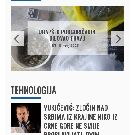
DRŽAVLJANIN RUSIJE
OSUMNJIČEN DA JE
PRODAO TUĐI BMW,
DRŽAVU NAPUSTIO
BRODOM
12. februar 2025.
TEHNOLOGIJA
VUKIĆEVIĆ: ZLOČIN NAD
SRBIMA IZ KRAJINE NIKO IZ
CRNE GORE NE SMIJE
PROSLAVLJATI, OVIM