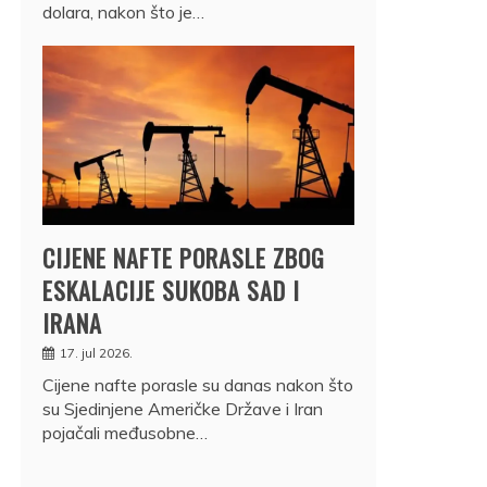
dolara, nakon što je…
CIJENE NAFTE PORASLE ZBOG
ESKALACIJE SUKOBA SAD I
IRANA
17. jul 2026.
Cijene nafte porasle su danas nakon što
su Sjedinjene Američke Države i Iran
pojačali međusobne…