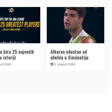
a bira 25 najvećih
Alkaras odustao od
u istoriji
učešća u Sinsinatiju
st 2026.
5. avgust 2026.