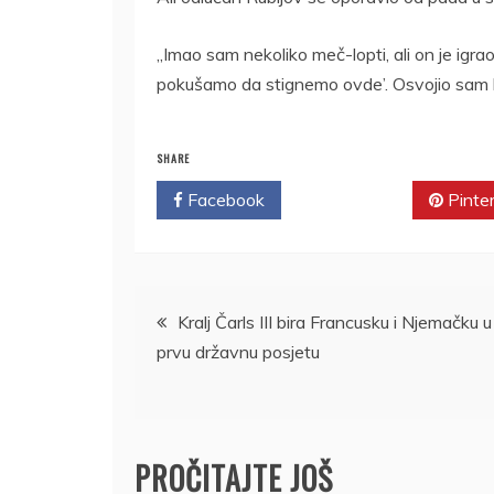
„Imao sam nekoliko meč-lopti, ali on je igr
pokušamo da stignemo ovde’. Osvojio sam lu
SHARE
Facebook
Twitter
Pinte
Kretanje
Kralj Čarls III bira Francusku i Njemačku u
prvu državnu posjetu
članka
PROČITAJTE JOŠ