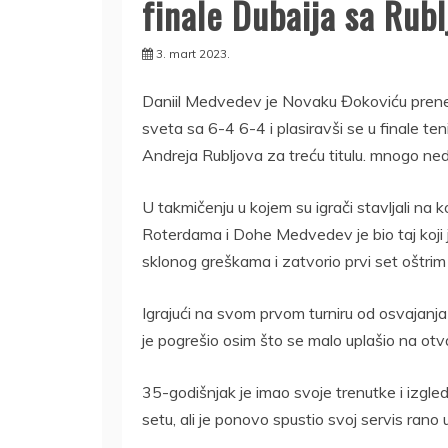
finale Dubaija sa Rub
3. mart 2023.
Daniil Medvedev je Novaku Đokoviću preneo
sveta sa 6-4 6-4 i plasiravši se u finale te
Andreja Rubljova za treću titulu. mnogo ned
U takmičenju u kojem su igrači stavljali na
Roterdama i Dohe Medvedev je bio taj koji 
sklonog greškama i zatvorio prvi set oštri
Igrajući na svom prvom turniru od osvajanja 
je pogrešio osim što se malo uplašio na o
35-godišnjak je imao svoje trenutke i izgle
setu, ali je ponovo spustio svoj servis rano