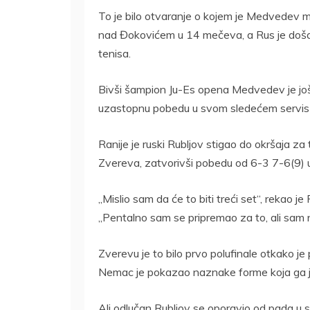
To je bilo otvaranje o kojem je Medvedev 
nad Đokovićem u 14 mečeva, a Rus je doš
tenisa.
Bivši šampion Ju-Es opena Medvedev je još 
uzastopnu pobedu u svom sledećem servis
Ranije je ruski Rubljov stigao do okršaja za
Zvereva, zatvorivši pobedu od 6-3 7-6(9) u
„Mislio sam da će to biti treći set“, rekao je 
„Pentalno sam se pripremao za to, ali sam
Zverevu je to bilo prvo polufinale otkako je
Nemac je pokazao naznake forme koja ga j
Ali odlučan Rubljov se oporavio od pada u