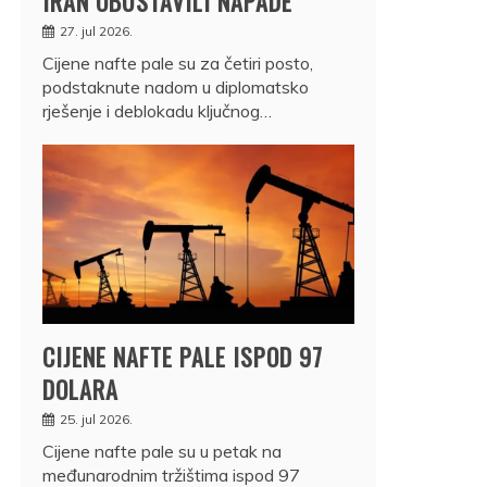
IRAN OBUSTAVILI NAPADE
27. jul 2026.
Cijene nafte pale su za četiri posto,
podstaknute nadom u diplomatsko
rješenje i deblokadu ključnog…
CIJENE NAFTE PALE ISPOD 97
DOLARA
25. jul 2026.
Cijene nafte pale su u petak na
međunarodnim tržištima ispod 97