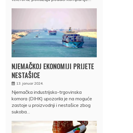
NJEMAČKOJ EKONOMIJI PRIJETE
NESTAŠICE
13. januar 2024.
Njemačka industrijsko-trgovinska
komora (DIHK) upozorila je na moguće
zastoje u proizvodnji i nestašice zbog
sukoba…