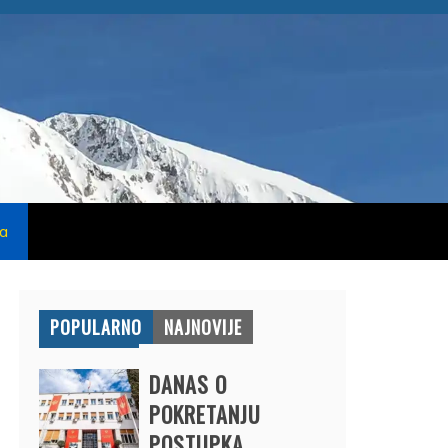
na
POPULARNO
NAJNOVIJE
DANAS O
POKRETANJU
POSTUPKA