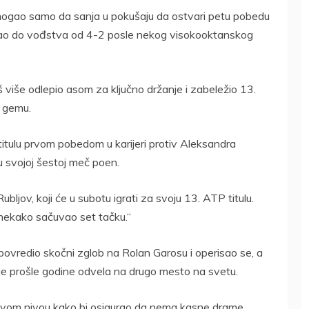
mogao samo da sanja u pokušaju da ostvari petu pobedu
ao do vođstva od 4-2 posle nekog visokooktanskog
više odlepio asom za ključno držanje i zabeležio 13.
 gemu.
 titulu prvom pobedom u karijeri protiv Aleksandra
 svojoj šestoj meč poen.
Rubljov, koji će u subotu igrati za svoju 13. ATP titulu.
 nekako sačuvao set tačku.“
 povredio skočni zglob na Rolan Garosu i operisao se, a
e prošle godine odvela na drugo mesto na svetu.
 svom nivou kako bi osigurao da nema kasne drame.