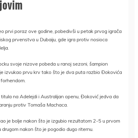
ljovim
 prvi poraz ove godine, pobedivši u petak prvog igrača
niskog prvenstva u Dubaiju, gde igra protiv nosioca
elja.
 kocku svoje nizove pobeda u ranoj sezoni, šampion
je izvukao prvu krv tako što je dva puta razbio Đokovića
m forhendom.
titula na Adelejdi i Australijan openu, Đoković jedva da
tvaranju protiv Tomaša Machaca.
dao je bolje nakon što je izgubio rezultatom 2-5 u prvom
 u drugom nakon što je pogodio dugo riternu.