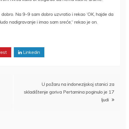
ao dobro. Na 9-9 sam dobro uzvratio i rekao ‘OK, hajde da
do nadigravanje i imao sam sreće,“ rekao je on.
rest
Linkedin
U požaru na indonezijskoj stanici za
skladištenje goriva Pertamina poginulo je 17
ljudi