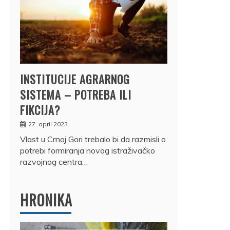
INSTITUCIJE AGRARNOG
SISTEMA – POTREBA ILI
FIKCIJA?
27. april 2023.
Vlast u Crnoj Gori trebalo bi da razmisli o
potrebi formiranja novog istraživačko
razvojnog centra…
HRONIKA
DRŽ