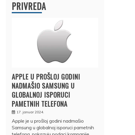
PRIVREDA
APPLE U PROŠLOJ GODINI
NADMAŠIO SAMSUNG U
GLOBALNOJ ISPORUCI
PAMETNIH TELEFONA
17. januar 2024.
Apple je u prošloj godini nadmašio
Samsung u globalnoj isporuci pametnih
telefona, pokazuju podaci kompanije…