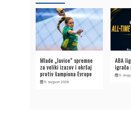
Mlade „lavice“ spremne
ABA lig
za veliki izazov i okršaj
igrača 
protiv šampiona Evrope
5. avgu
5. avgust 2026.