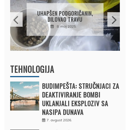
DRŽAVLJANIN RUSIJE
OSUMNJIČEN DA JE
NIN,
PRODAO TUĐI BMW,
DRŽAVU NAPUSTIO
BRODOM
12. februar 2025.
TEHNOLOGIJA
BUDIMPEŠTA: STRUČNJACI ZA
DEAKTIVIRANJE BOMBI
UKLANJALI EKSPLOZIV SA
NASIPA DUNAVA
7. avgust 2026.