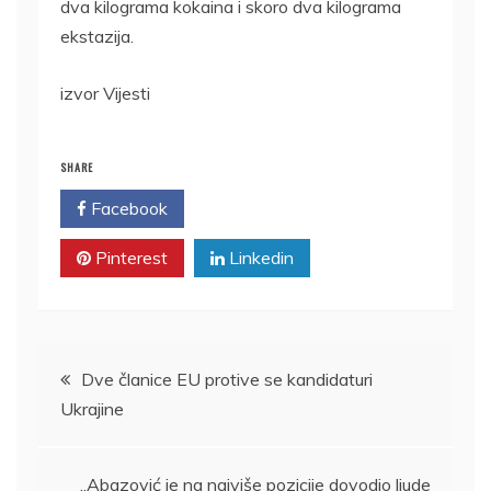
dva kilograma kokaina i skoro dva kilograma
ekstazija.
izvor Vijesti
SHARE
Facebook
Twitter
Pinterest
Linkedin
Kretanje
Dve članice EU protive se kandidaturi
Ukrajine
članka
„Abazović je na najviše pozicije dovodio ljude