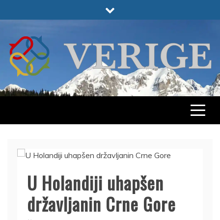
Skip
to
content
VERIGE
ODABRANO
U Holandiji uhapšen
državljanin Crne Gore