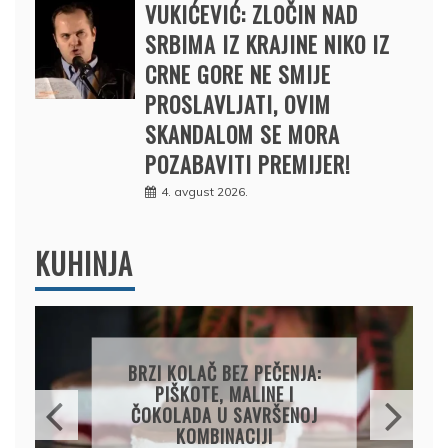
VUKIĆEVIĆ: ZLOČIN NAD
SRBIMA IZ KRAJINE NIKO IZ
CRNE GORE NE SMIJE
PROSLAVLJATI, OVIM
SKANDALOM SE MORA
POZABAVITI PREMIJER!
4. avgust 2026.
KUHINJA
PEČENJA:
PAPRIKE SA MESOM I
INE I
PIRINČEM NA KAŠIKU:
VRŠENOJ
SOČAN I JEDNOSTAVAN
JI
RUČAK IZ JEDNE ŠERPE