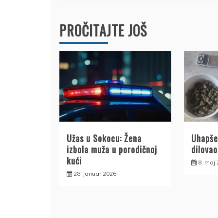
PROČITAJTE JOŠ
Užas u Sokocu: Žena
Uhapše
izbola muža u porodičnoj
dilovao
kući
8. maj 
28. januar 2026.