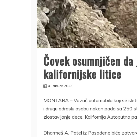
Čovek osumnjičen da 
kalifornijske litice
4. januar 2023.
MONTARA – Vozač automobila koji se sleteo s
i drugu odraslu osobu nakon pada sa 250 s
zlostavljanje dece, Kalifornija Autoputna pat
Dharmeš A. Patel iz Pasadene biće zatvor