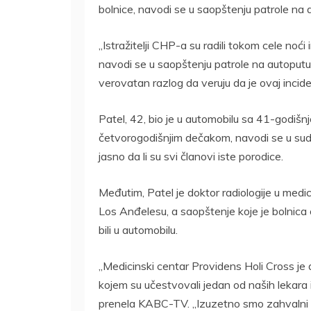
bolnice, navodi se u saopštenju patrole na
„Istražitelji CHP-a su radili tokom cele noći 
navodi se u saopštenju patrole na autoputu. „
verovatan razlog da veruju da je ovaj incid
Patel, 42, bio je u automobilu sa 41-godi
četvorogodišnjim dečakom, navodi se u sud
jasno da li su svi članovi iste porodice.
Međutim, Patel je doktor radiologije u medi
Los Anđelesu, a saopštenje koje je bolnica 
bili u automobilu.
„Medicinski centar Providens Holi Cross je
kojem su učestvovali jedan od naših lekara 
prenela KABC-TV. „Izuzetno smo zahvalni što