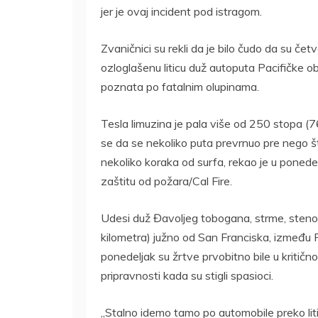
jer je ovaj incident pod istragom.
Zvaničnici su rekli da je bilo čudo da su če
ozloglašenu liticu duž autoputa Pacifičke oba
poznata po fatalnim olupinama.
Tesla limuzina je pala više od 250 stopa (76
se da se nekoliko puta prevrnuo pre nego št
nekoliko koraka od surfa, rekao je u ponede
zaštitu od požara/Cal Fire.
Udesi duž Đavoljeg tobogana, strme, stenov
kilometra) južno od San Franciska, između P
ponedeljak su žrtve prvobitno bile u kritičnom
pripravnosti kada su stigli spasioci.
„Stalno idemo tamo po automobile preko litic