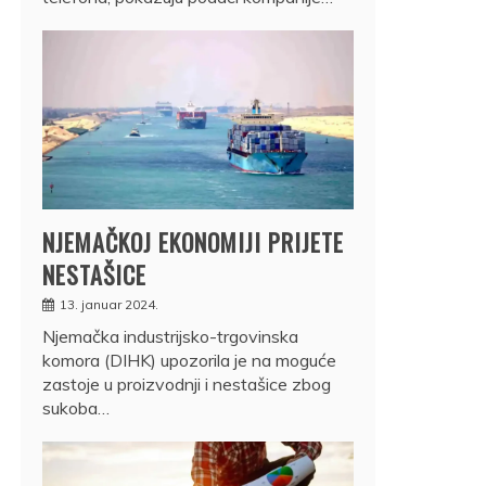
NJEMAČKOJ EKONOMIJI PRIJETE
NESTAŠICE
13. januar 2024.
Njemačka industrijsko-trgovinska
komora (DIHK) upozorila je na moguće
zastoje u proizvodnji i nestašice zbog
sukoba…