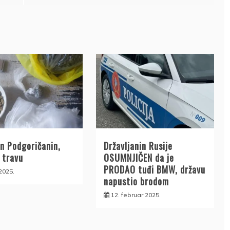
n Podgoričanin,
Državljanin Rusije
 travu
OSUMNJIČEN da je
PRODAO tuđi BMW, državu
2025.
napustio brodom
12. februar 2025.
DRŽAVLJANIN