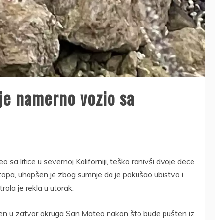
je namerno vozio sa
a litice u severnoj Kaliforniji, teško ranivši dvoje dece
topa, uhapšen je zbog sumnje da je pokušao ubistvo i
rola je rekla u utorak.
en u zatvor okruga San Mateo nakon što bude pušten iz