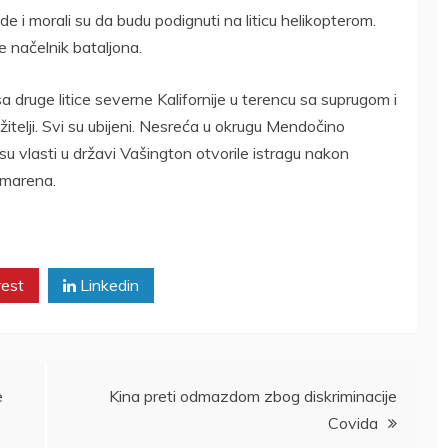
e i morali su da budu podignuti na liticu helikopterom.
e načelnik bataljona.
druge litice severne Kalifornije u terencu sa suprugom i
žitelji. Svi su ubijeni. Nesreća u okrugu Mendočino
u vlasti u državi Vašington otvorile istragu nakon
emarena.
rest
Linkedin
e
Kina preti odmazdom zbog diskriminacije
Covida