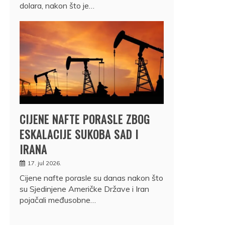
dolara, nakon što je…
CIJENE NAFTE PORASLE ZBOG
ESKALACIJE SUKOBA SAD I
IRANA
17. jul 2026.
Cijene nafte porasle su danas nakon što
su Sjedinjene Američke Države i Iran
pojačali međusobne…