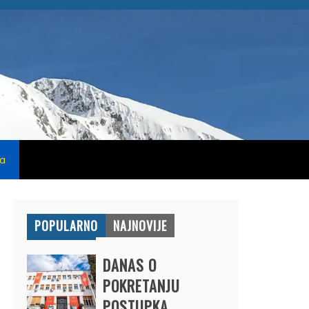
na
POPULARNO
NAJNOVIJE
DANAS O
POKRETANJU
POSTUPKA