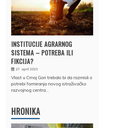
INSTITUCIJE AGRARNOG
SISTEMA – POTREBA ILI
FIKCIJA?
27. april 2023.
Vlast u Crnoj Gori trebalo bi da razmisli o
potrebi formiranja novog istraživačko
razvojnog centra…
HRONIKA
DRŽ