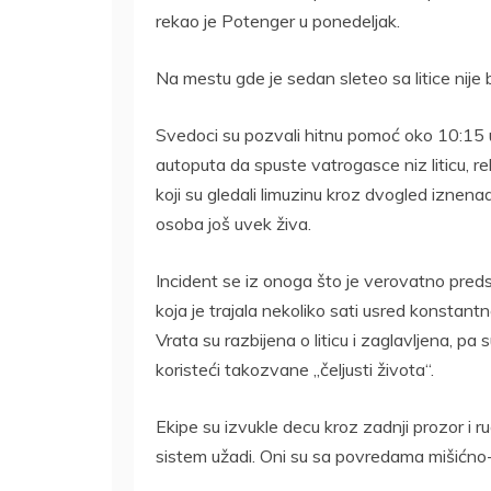
rekao je Potenger u ponedeljak.
Na mestu gde je sedan sleteo sa litice nije b
Svedoci su pozvali hitnu pomoć oko 10:15 u
autoputa da spuste vatrogasce niz liticu, re
koji su gledali limuzinu kroz dvogled iznena
osoba još uvek živa.
Incident se iz onoga što je verovatno preds
koja je trajala nekoliko sati usred konstantn
Vrata su razbijena o liticu i zaglavljena, pa
koristeći takozvane „čeljusti života“.
Ekipe su izvukle decu kroz zadnji prozor i ru
sistem užadi. Oni su sa povredama mišićno-