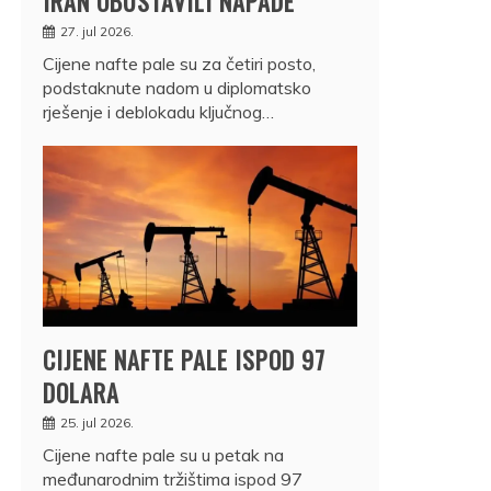
IRAN OBUSTAVILI NAPADE
27. jul 2026.
Cijene nafte pale su za četiri posto,
podstaknute nadom u diplomatsko
rješenje i deblokadu ključnog…
CIJENE NAFTE PALE ISPOD 97
DOLARA
25. jul 2026.
Cijene nafte pale su u petak na
međunarodnim tržištima ispod 97