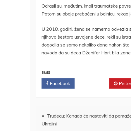
Odrasli su, međutim, imali traumatske povred
Potom su oboje prebačeni u bolnicu, rekao j
U 2018. godini, žena se namerno odvezla sa 
njihovo šestoro usvojene dece, rekli su istra
dogodila se samo nekoliko dana nakon što s
navoda da su deca Dženifer Hart bila zan
SHARE
Facebook
Twitter
Pinte
Kretanje
Trudeau: Kanada će nastaviti da pomaž
Ukrajini
članka