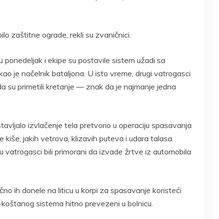
ilo zaštitne ograde, rekli su zvaničnici.
 ponedeljak i ekipe su postavile sistem užadi sa
kao je načelnik bataljona. U isto vreme, drugi vatrogasci
da su primetili kretanje — znak da je najmanje jedna
tavljalo izvlačenje tela pretvorio u operaciju spasavanja
e kiše, jakih vetrova, klizavih puteva i udara talasa.
 su vatrogasci bili primorani da izvade žrtve iz automobila
čno ih donele na liticu u korpi za spasavanje koristeći
koštanog sistema hitno prevezeni u bolnicu.