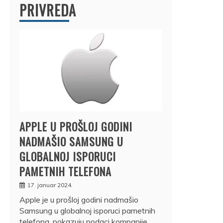
PRIVREDA
APPLE U PROŠLOJ GODINI
NADMAŠIO SAMSUNG U
GLOBALNOJ ISPORUCI
PAMETNIH TELEFONA
17. januar 2024.
Apple je u prošloj godini nadmašio
Samsung u globalnoj isporuci pametnih
telefona, pokazuju podaci kompanije…