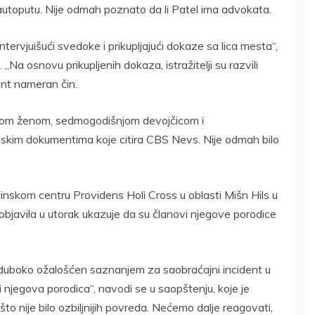
 autoputu. Nije odmah poznato da li Patel ima advokata.
intervjuišući svedoke i prikupljajući dokaze sa lica mesta“,
Na osnovu prikupljenih dokaza, istražitelji su razvili
ent nameran čin.
šnjom ženom, sedmogodišnjom devojčicom i
skim dokumentima koje citira CBS Nevs. Nije odmah bilo
cinskom centru Providens Holi Cross u oblasti Mišn Hils u
objavila u utorak ukazuje da su članovi njegove porodice
 duboko ožalošćen saznanjem za saobraćajni incident u
i njegova porodica“, navodi se u saopštenju, koje je
 nije bilo ozbiljnijih povreda. Nećemo dalje reagovati,