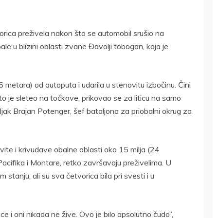
tvorica preživela nakon što se automobil srušio na
le u blizini oblasti zvane Đavolji tobogan, koja je
 metara) od autoputa i udarila u stenovitu izbočinu. Čini
o je sleteo na točkove, prikovao se za liticu na samo
ljak Brajan Potenger, šef bataljona za priobalni okrug za
ite i krivudave obalne oblasti oko 15 milja (24
acifika i Montare, retko završavaju preživelima. U
 stanju, ali su sva četvorica bila pri svesti i u
e i oni nikada ne žive. Ovo je bilo apsolutno čudo”,