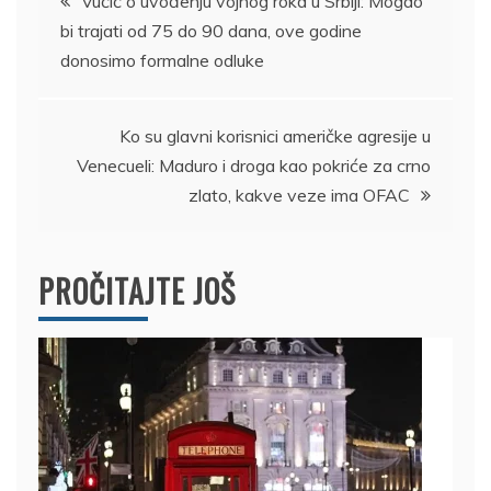
Vučić o uvođenju vojnog roka u Srbiji: Mogao
bi trajati od 75 do 90 dana, ove godine
članka
donosimo formalne odluke
Ko su glavni korisnici američke agresije u
Venecueli: Maduro i droga kao pokriće za crno
zlato, kakve veze ima OFAC
PROČITAJTE JOŠ