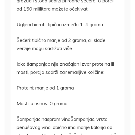
grožđa i stoga sadrži prirodne šećere. U porciji
od 150 mililitara možete očekivati:
Ugljeni hidrati: tipično između 1–4 grama
Šećeri: tipično manje od 2 grama, ali slađe
verzije mogu sadržati više
Iako šampanjac nije značajan izvor proteina ili
masti, porcija sadrži zanemarljive količine:
Proteini: manje od 1 grama
Masti: u osnovi 0 grama
Šampanjac naspram vinaŠampanjac, vrsta
penušavog vina, obično ima manje kalorija od