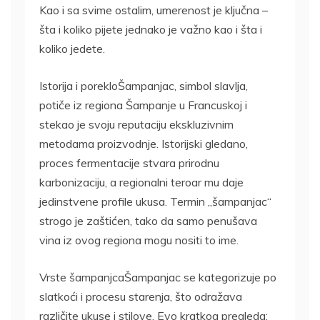
Kao i sa svime ostalim, umerenost je ključna –
šta i koliko pijete jednako je važno kao i šta i
koliko jedete.
Istorija i porekloŠampanjac, simbol slavlja,
potiče iz regiona Šampanje u Francuskoj i
stekao je svoju reputaciju ekskluzivnim
metodama proizvodnje. Istorijski gledano,
proces fermentacije stvara prirodnu
karbonizaciju, a regionalni teroar mu daje
jedinstvene profile ukusa. Termin „šampanjac“
strogo je zaštićen, tako da samo penušava
vina iz ovog regiona mogu nositi to ime.
Vrste šampanjcaŠampanjac se kategorizuje po
slatkoći i procesu starenja, što odražava
različite ukuse i stilove. Evo kratkog pregleda: