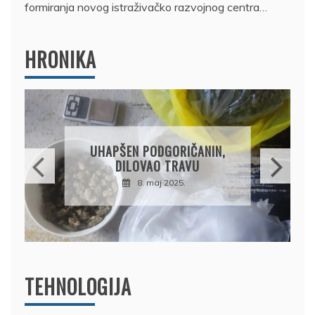
formiranja novog istraživačko razvojnog centra…
HRONIKA
DRŽAVLJANIN RUSIJE
OSUMNJIČEN DA JE
PRODAO TUĐI BMW,
DRŽAVU NAPUSTIO
BRODOM
12. februar 2025.
TEHNOLOGIJA