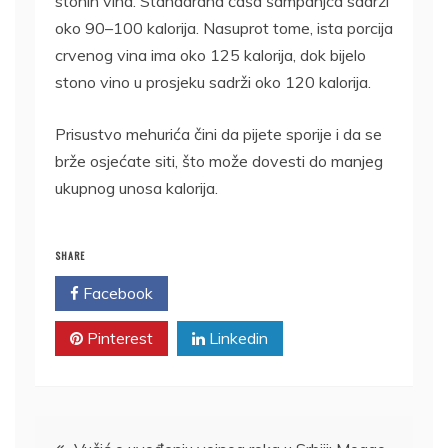
stonih vina. Standardna čaša šampanjca sadrži
oko 90–100 kalorija. Nasuprot tome, ista porcija
crvenog vina ima oko 125 kalorija, dok bijelo
stono vino u prosjeku sadrži oko 120 kalorija.
Prisustvo mehurića čini da pijete sporije i da se
brže osjećate siti, što može dovesti do manjeg
ukupnog unosa kalorija.
SHARE
Facebook
Twitter
Pinterest
Linkedin
Kretanje