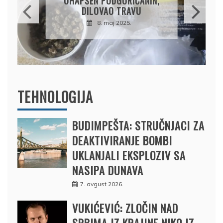
PRODAO TUĐI BMW,
DRŽAVU NAPUSTIO
BRODOM
12. februar 2025.
TEHNOLOGIJA
BUDIMPEŠTA: STRUČNJACI ZA
DEAKTIVIRANJE BOMBI
UKLANJALI EKSPLOZIV SA
NASIPA DUNAVA
7. avgust 2026.
VUKIĆEVIĆ: ZLOČIN NAD
SRBIMA IZ KRAJINE NIKO IZ