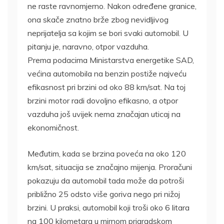
ne raste ravnomjerno. Nakon određene granice,
ona skače znatno brže zbog nevidljivog
neprijatelja sa kojim se bori svaki automobil. U
pitanju je, naravno, otpor vazduha.
Prema podacima Ministarstva energetike SAD,
većina automobila na benzin postiže najveću
efikasnost pri brzini od oko 88 km/sat. Na toj
brzini motor radi dovoljno efikasno, a otpor
vazduha još uvijek nema značajan uticaj na
ekonomičnost.
Međutim, kada se brzina poveća na oko 120
km/sat, situacija se značajno mijenja. Proračuni
pokazuju da automobil tada može da potroši
približno 25 odsto više goriva nego pri nižoj
brzini. U praksi, automobil koji troši oko 6 litara
na 100 kilometara u mirnom prigradskom