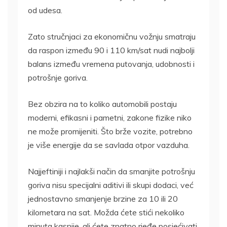
od udesa.
Zato stručnjaci za ekonomičnu vožnju smatraju
da raspon između 90 i 110 km/sat nudi najbolji
balans između vremena putovanja, udobnosti i
potrošnje goriva.
Bez obzira na to koliko automobili postaju
moderni, efikasni i pametni, zakone fizike niko
ne može promijeniti. Što brže vozite, potrebno
je više energije da se savlada otpor vazduha.
Najjeftiniji i najlakši način da smanjite potrošnju
goriva nisu specijalni aditivi ili skupi dodaci, već
jednostavno smanjenje brzine za 10 ili 20
kilometara na sat. Možda ćete stići nekoliko
minuta kasnije, ali ćete znatno rjeđe posjećivati