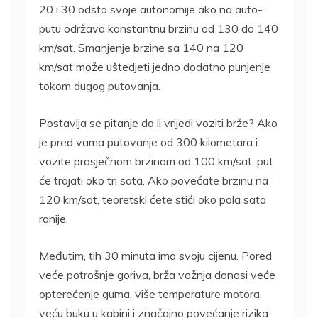
20 i 30 odsto svoje autonomije ako na auto-
putu održava konstantnu brzinu od 130 do 140
km/sat. Smanjenje brzine sa 140 na 120
km/sat može uštedjeti jedno dodatno punjenje
tokom dugog putovanja.
Postavlja se pitanje da li vrijedi voziti brže? Ako
je pred vama putovanje od 300 kilometara i
vozite prosječnom brzinom od 100 km/sat, put
će trajati oko tri sata. Ako povećate brzinu na
120 km/sat, teoretski ćete stići oko pola sata
ranije.
Međutim, tih 30 minuta ima svoju cijenu. Pored
veće potrošnje goriva, brža vožnja donosi veće
opterećenje guma, više temperature motora,
veću buku u kabini i značajno povećanje rizika