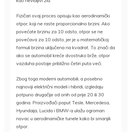
kao nevidljivi zid.
Fizičari ovaj proces opisuju kao aerodinamički
otpor, koji ne raste proporcionalno brzini. Ako
povećate brzinu za 10 odsto, otpor se ne
povećava za 10 odsto, jer je u matematičkoj
formuli brzina uključena na kvadrat. To znači da
ako se automobil kreće dvostruko brže, otpor
vazduha postaje približno četiri puta veći.
Zbog toga moderni automobili, a posebno
najnoviji električni modeli i hibridi, izgledaju
potpuno drugačije od onih od prije 20 ili 30
godina. Proizvođači poput Tesle, Mercedesa,
Hyundaija, Lucida i BMW-a ulažu ogroman
novac u aerodinamičke tunele kako bi smanjili
otpor.