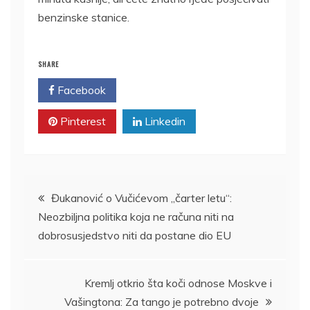
benzinske stanice.
SHARE
Facebook
Twitter
Pinterest
Linkedin
Kretanje
Đukanović o Vučićevom „čarter letu“:
Neozbiljna politika koja ne računa niti na
članka
dobrosusjedstvo niti da postane dio EU
Kremlj otkrio šta koči odnose Moskve i
Vašingtona: Za tango je potrebno dvoje