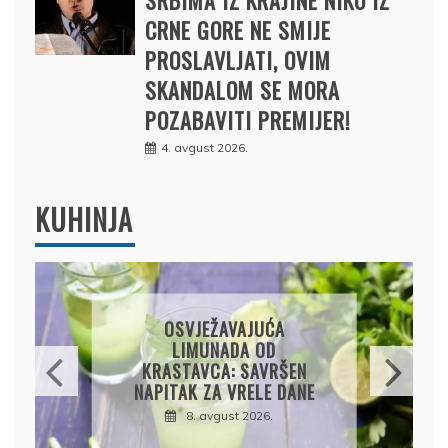
CRNE GORE NE SMIJE
PROSLAVLJATI, OVIM
SKANDALOM SE MORA
POZABAVITI PREMIJER!
4. avgust 2026.
KUHINJA
KROMPIRUŠA IZLIVAČA:
JEDNOSTAVNA PITA BEZ
KORA, HRSKAVA I
UKUSNA
8. avgust 2026.