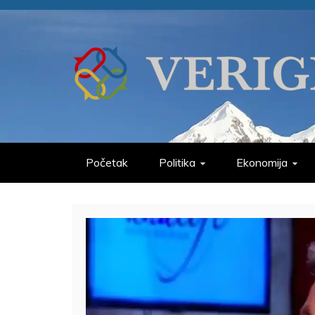
Skip
to
content
VERIGE
ODABRANO
Početak
Politika
Ekonomija