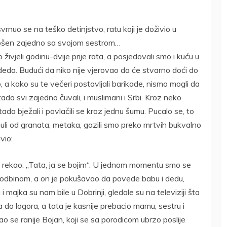
uo se na teško detinjstvo, ratu koji je doživio u
apšen zajedno sa svojom sestrom…
živjeli godinu-dvije prije rata, a posjedovali smo i kuću u
i deda. Budući da niko nije vjerovao da će stvarno doći do
, a kako su te večeri postavljali barikade, nismo mogli da
 tada svi zajedno čuvali, i muslimani i Srbi. Kroz neko
ada bježali i povlačili se kroz jednu šumu. Pucalo se, to
 ginuli od granata, metaka, gazili smo preko mrtvih bukvalno
vio:
t rekao: „Tata, ja se bojim“. U jednom momentu smo se
i rodbinom, a on je pokušavao da povede babu i dedu,
 majka su nam bile u Dobrinji, gledale su na televiziji šta
 do logora, a tata je kasnije prebacio mamu, sestru i
ećao se ranije Bojan, koji se sa porodicom ubrzo poslije