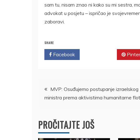
sam tu, nisam znao ni kako su mi sestra, ma
advokat u posjetu – ispričao je svojevremen
zaboravi.
SHARE
Facebook
Twitter
Pinte
Kretanje
MVP: Osuđujemo postupanje izraelskog
ministra prema aktivistima humanitarne flot
članka
PROČITAJTE JOŠ