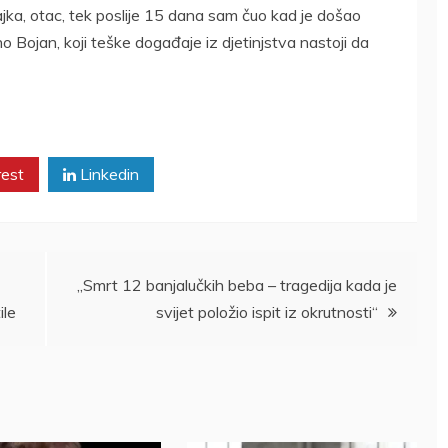
jka, otac, tek poslije 15 dana sam čuo kad je došao
o Bojan, koji teške događaje iz djetinjstva nastoji da
rest
Linkedin
„Smrt 12 banjalučkih beba – tragedija kada je
ile
svijet položio ispit iz okrutnosti“