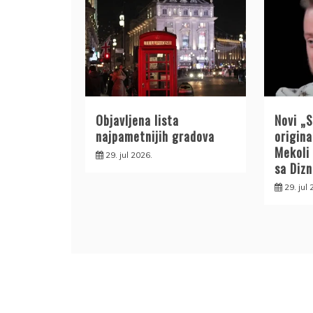
Objavljena lista
Novi „
najpametnijih gradova
origin
Mekoli
29. jul 2026.
sa Diz
29. jul