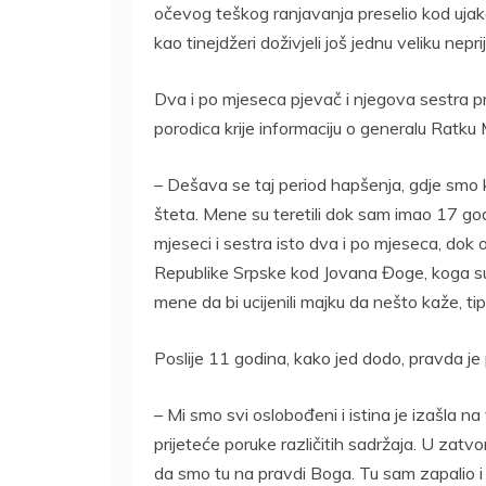
očevog teškog ranjavanja preselio kod ujaka
kao tinejdžeri doživjeli još jednu veliku nepri
Dva i po mjeseca pjevač i njegova sestra p
porodica krije informaciju o generalu Ratku 
– Dešava se taj period hapšenja, gdje smo ka
šteta. Mene su teretili dok sam imao 17 g
mjeseci i sestra isto dva i po mjeseca, dok 
Republike Srpske kod Jovana Đoge, koga su 
mene da bi ucijenili majku da nešto kaže, tipi
Poslije 11 godina, kako jed dodo, pravda je p
– Mi smo svi oslobođeni i istina je izašla na
prijeteće poruke različitih sadržaja. U zatvor
da smo tu na pravdi Boga. Tu sam zapalio i p