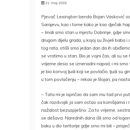
21. maj 2026.
Pjevač Lexington benda Bojan Vasković osvrn
Sarajevu, kao i tome kako je kao dječak h
– Imali smo stan u mjestu Dobrinje, gdje smo 
drugom dijelu grada, u kojoj su živjeli baba 
tog rata, otišli smo jedan dan da ih obiđemo
se vratimo u stan. Bio je vojni čas, ali su se
vrijeme desio se iznenadni napad, i mi smo t
je bio konvoj ljudi koji se povlačio, ljudi su
u tom povlačenju – rekao je Bojan, pa nasta
– Tata mi je ispričao da sam mu tad prvi pu
čak razdvojili, ja sam ostao sa komšijama 
nažalost bezuspješno. Za to vrijeme, sestra i
se dešava. Narednih dana išli smo od logora
baku u dio teritorije gdje smo mi bili – prisj