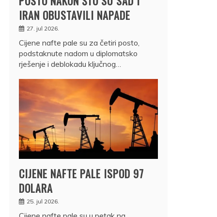
POSTO NAKON ŠTO SU SAD I
IRAN OBUSTAVILI NAPADE
27. jul 2026.
Cijene nafte pale su za četiri posto,
podstaknute nadom u diplomatsko
rješenje i deblokadu ključnog…
CIJENE NAFTE PALE ISPOD 97
DOLARA
25. jul 2026.
Cijene nafte pale su u petak na