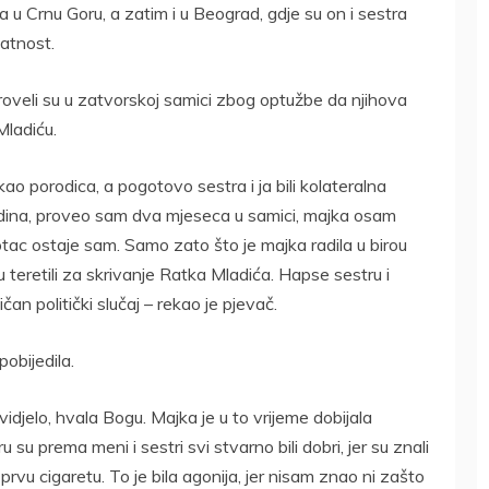
 u Crnu Goru, a zatim i u Beograd, gdje su on i sestra
jatnost.
roveli su u zatvorskoj samici zbog optužbe da njihova
Mladiću.
o porodica, a pogotovo sestra i ja bili kolateralna
odina, proveo sam dva mjeseca u samici, majka osam
otac ostaje sam. Samo zato što je majka radila u birou
teretili za skrivanje Ratka Mladića. Hapse sestru i
čan politički slučaj – rekao je pjevač.
obijedila.
 vidjelo, hvala Bogu. Majka je u to vrijeme dobijala
u su prema meni i sestri svi stvarno bili dobri, jer su znali
rvu cigaretu. To je bila agonija, jer nisam znao ni zašto