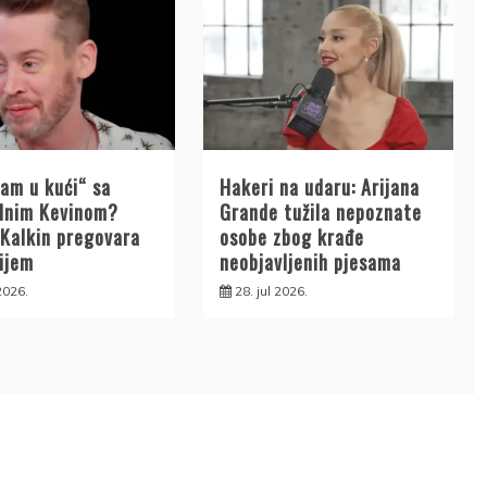
Sam u kući“ sa
Hakeri na udaru: Arijana
alnim Kevinom?
Grande tužila nepoznate
 Kalkin pregovara
osobe zbog krađe
nijem
neobjavljenih pjesama
 2026.
28. jul 2026.