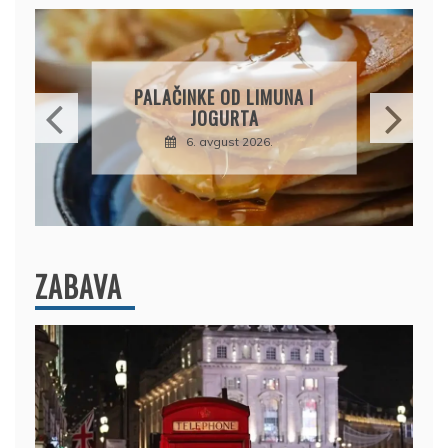
BRZI KOLAČ BEZ PEČENJA:
PIŠKOTE, MALINE I
ČOKOLADA U SAVRŠENOJ
KOMBINACIJI
6. avgust 2026.
ZABAVA