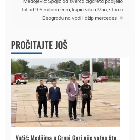
Medojević: Spajić od šverca cigareta podijelio
tal od 9,6 miliona eura, kupio vilu u Muo, stan u
Beogradu na vodi i džip mercedes
PROČITAJTE JOŠ
Vučić: Medijima u Crnoj Gori nije važno što