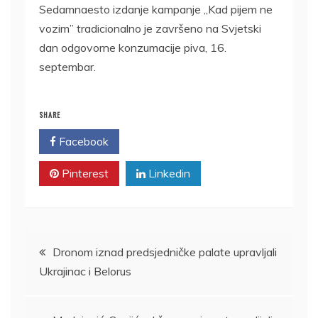
Sedamnaesto izdanje kampanje „Kad pijem ne
vozim” tradicionalno je završeno na Svjetski
dan odgovorne konzumacije piva, 16.
septembar.
SHARE
Facebook
Twitter
Pinterest
Linkedin
Kretanje
Dronom iznad predsjedničke palate upravljali
Ukrajinac i Belorus
članka