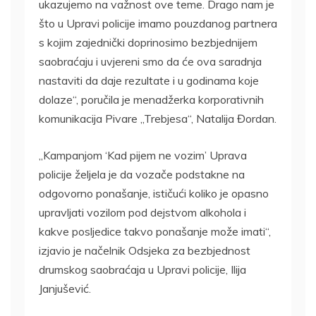
ukazujemo na važnost ove teme. Drago nam je
što u Upravi policije imamo pouzdanog partnera
s kojim zajednički doprinosimo bezbjednijem
saobraćaju i uvjereni smo da će ova saradnja
nastaviti da daje rezultate i u godinama koje
dolaze“, poručila je menadžerka korporativnih
komunikacija Pivare „Trebjesa“, Natalija Đordan.
„Kampanjom ‘Kad pijem ne vozim’ Uprava
policije željela je da vozače podstakne na
odgovorno ponašanje, ističući koliko je opasno
upravljati vozilom pod dejstvom alkohola i
kakve posljedice takvo ponašanje može imati“,
izjavio je načelnik Odsjeka za bezbjednost
drumskog saobraćaja u Upravi policije, Ilija
Janjušević.