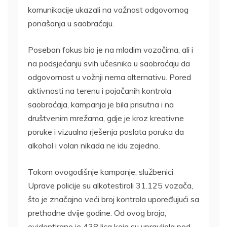
komunikacije ukazali na važnost odgovornog
ponašanja u saobraćaju.
Poseban fokus bio je na mladim vozačima, ali i
na podsjećanju svih učesnika u saobraćaju da
odgovornost u vožnji nema alternativu. Pored
aktivnosti na terenu i pojačanih kontrola
saobraćaja, kampanja je bila prisutna i na
društvenim mrežama, gdje je kroz kreativne
poruke i vizualna rješenja poslata poruka da
alkohol i volan nikada ne idu zajedno.
Tokom ovogodišnje kampanje, službenici
Uprave policije su alkotestirali 31.125 vozača,
što je značajno veći broj kontrola upoređujući sa
prethodne dvije godine. Od ovog broja,
evidentirano je 438 lica koja su upravljala pod