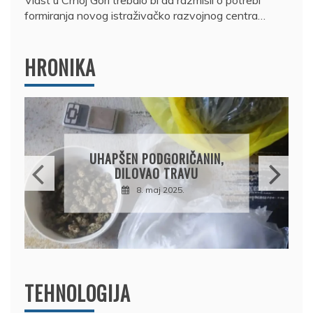
Vlast u Crnoj Gori trebalo bi da razmisli o potrebi
formiranja novog istraživačko razvojnog centra…
HRONIKA
DRŽAVLJANIN RUSIJE
OSUMNJIČEN DA JE
PRODAO TUĐI BMW,
DRŽAVU NAPUSTIO
BRODOM
12. februar 2025.
TEHNOLOGIJA