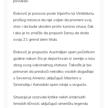
povukao.
Đoković je ponovio posle trijumfa na Vimbldonu
prošlog meseca da nije voljan da promeni svoj
stav i da bude uboden protiv korona virusa, čak
i ako je to značilo da propusti šansu da doda
svoju 21 grend slem titulu.
Đoković je propustio Australijan open početkom
godine nakon što je deportovan iz zemlje u nizu
zbog svog vakcinalnog statusa. Takođe je bio
primoran da preskoči nekoliko visokih događaja
u Severnoj Americi, uključujući Masters u
Sinsinatiju i Kanadski open ranije u avgustu.
Situacija je izazvala kritike nekih istaknutih
teniskih ličnosti, uključujući američku legendu