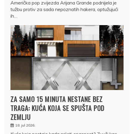
Američka pop zvijezda Arijana Grande podnijela je
tužbu protiv za sada nepoznatih hakera, optužujući
ih…
ZA SAMO 15 MINUTA NESTANE BEZ
TRAGA: KUĆA KOJA SE SPUŠTA POD
ZEMLJU
18. jul 2026.
Kuća koja nestaje kada prijeti opasnost? Zvuči kao