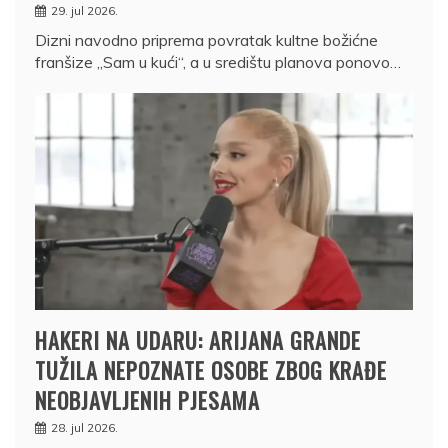
29. jul 2026.
Dizni navodno priprema povratak kultne božićne
franšize „Sam u kući“, a u središtu planova ponovo…
HAKERI NA UDARU: ARIJANA GRANDE
TUŽILA NEPOZNATE OSOBE ZBOG KRAĐE
NEOBJAVLJENIH PJESAMA
28. jul 2026.