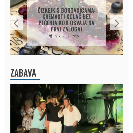
KOLAČ S LIMUNOM I
SIROM: RECEPT ZA
KREMASTU POSLASTICU
KOJA SE TOPI U USTIMA
9. avgust 2026.
ZABAVA