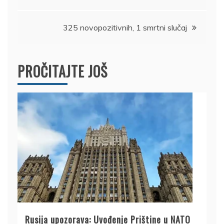
članka
325 novopozitivnih, 1 smrtni slučaj
PROČITAJTE JOŠ
Rusija upozorava: Uvođenje Prištine u NATO