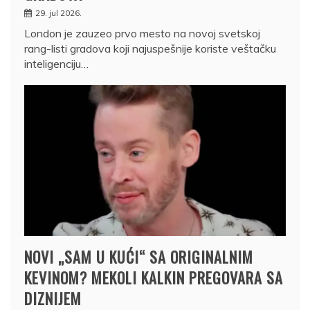
29. jul 2026.
London je zauzeo prvo mesto na novoj svetskoj
rang-listi gradova koji najuspešnije koriste veštačku
inteligenciju…
NOVI „SAM U KUĆI“ SA ORIGINALNIM
KEVINOM? MEKOLI KALKIN PREGOVARA SA
DIZNIJEM