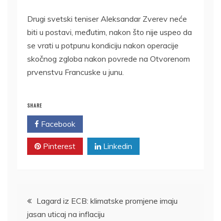
Drugi svetski teniser Aleksandar Zverev neće
biti u postavi, međutim, nakon što nije uspeo da
se vrati u potpunu kondiciju nakon operacije
skočnog zgloba nakon povrede na Otvorenom
prvenstvu Francuske u junu.
SHARE
Facebook
Twitter
Pinterest
Linkedin
Kretanje
Lagard iz ECB: klimatske promjene imaju
jasan uticaj na inflaciju