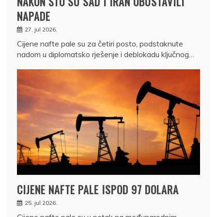
NAKON ŠTO SU SAD I IRAN OBUSTAVILI
NAPADE
27. jul 2026.
Cijene nafte pale su za četiri posto, podstaknute
nadom u diplomatsko rješenje i deblokadu ključnog…
CIJENE NAFTE PALE ISPOD 97 DOLARA
25. jul 2026.
Cijene nafte pale su u petak na međunarodnim