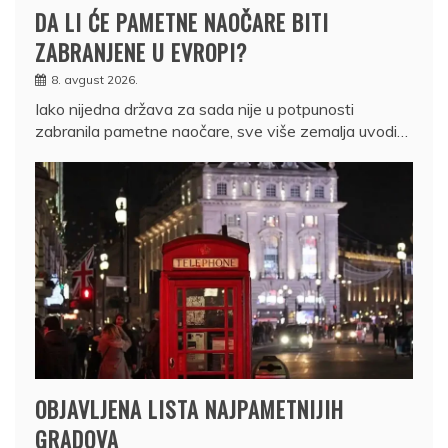
DA LI ĆE PAMETNE NAOČARE BITI
ZABRANJENE U EVROPI?
8. avgust 2026.
Iako nijedna država za sada nije u potpunosti
zabranila pametne naočare, sve više zemalja uvodi…
OBJAVLJENA LISTA NAJPAMETNIJIH
GRADOVA