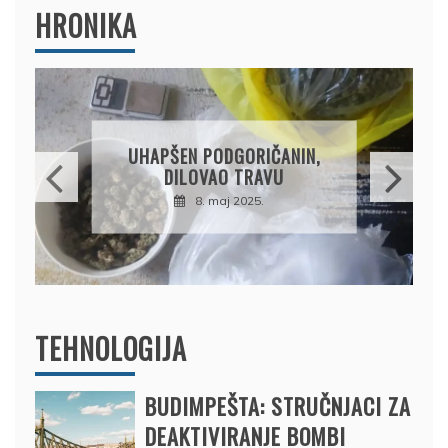
HRONIKA
DRŽAVLJANIN RUSIJE
OSUMNJIČEN DA JE
PRODAO TUĐI BMW,
DRŽAVU NAPUSTIO
BRODOM
12. februar 2025.
TEHNOLOGIJA
BUDIMPEŠTA: STRUČNJACI ZA
DEAKTIVIRANJE BOMBI