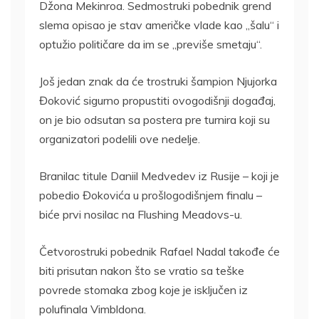
Džona Mekinroa. Sedmostruki pobednik grend
slema opisao je stav američke vlade kao „šalu“ i
optužio političare da im se „previše smetaju“.
Još jedan znak da će trostruki šampion Njujorka
Đoković sigurno propustiti ovogodišnji događaj,
on je bio odsutan sa postera pre turnira koji su
organizatori podelili ove nedelje.
Branilac titule Daniil Medvedev iz Rusije – koji je
pobedio Đokovića u prošlogodišnjem finalu –
biće prvi nosilac na Flushing Meadovs-u.
Četvorostruki pobednik Rafael Nadal takođe će
biti prisutan nakon što se vratio sa teške
povrede stomaka zbog koje je isključen iz
polufinala Vimbldona.