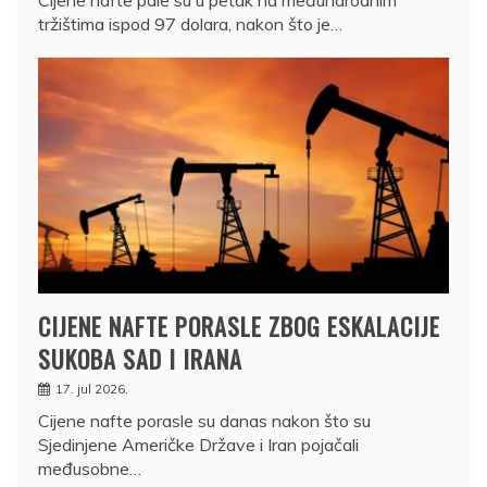
tržištima ispod 97 dolara, nakon što je…
CIJENE NAFTE PORASLE ZBOG ESKALACIJE
SUKOBA SAD I IRANA
17. jul 2026.
Cijene nafte porasle su danas nakon što su
Sjedinjene Američke Države i Iran pojačali
međusobne…