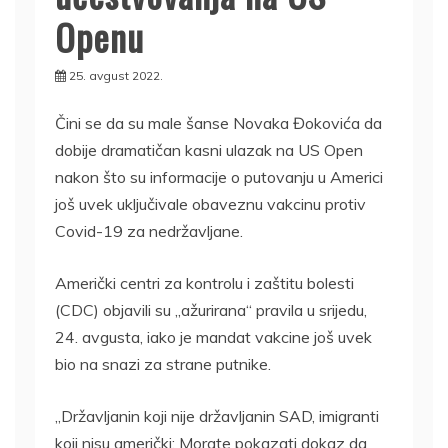
Openu
25. avgust 2022.
Čini se da su male šanse Novaka Đokovića da
dobije dramatičan kasni ulazak na US Open
nakon što su informacije o putovanju u Americi
još uvek uključivale obaveznu vakcinu protiv
Covid-19 za nedržavljane.
Američki centri za kontrolu i zaštitu bolesti
(CDC) objavili su „ažurirana“ pravila u srijedu,
24. avgusta, iako je mandat vakcine još uvek
bio na snazi za strane putnike.
„Državljanin koji nije državljanin SAD, imigranti
koji nisu američki: Morate pokazati dokaz da