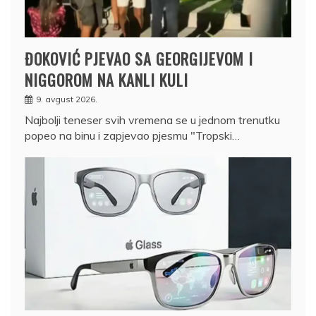
ĐOKOVIĆ PJEVAO SA GEORGIJEVOM I
NIGGOROM NA KANLI KULI
9. avgust 2026.
Najbolji teneser svih vremena se u jednom trenutku
popeo na binu i zapjevao pjesmu "Tropski…