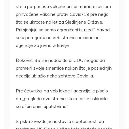
ste u potpunosti vakcinisani primarnom serijom
prihvaćene vakcine protiv Covid-19 pre nego
što se ukrcate na let za Sjedinjene Države.
Primjenjuju se samo ograničeni izuzeci“, navodi
se u paragrafu na veb stranici nacionalne
agencije za javno zdravlje.
Đoković, 35, se nadao da bi CDC mogao da
promeni svoje smernice nakon što je poslednjih
nedelja ublažio neke zahteve Covid-a.
Pre četvrtka, na veb lokaciji agencije je pisalo
da „pregleda ovu stranicu kako bi se uskladila
sa ažuriranim uputstvima“.
Srpska zvezda je nastavila u potpunosti da