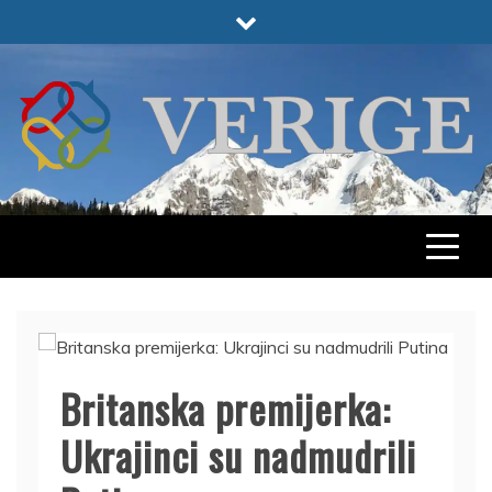
Skip
to
content
VERIGE
ODABRANO
Britanska premijerka:
Ukrajinci su nadmudrili