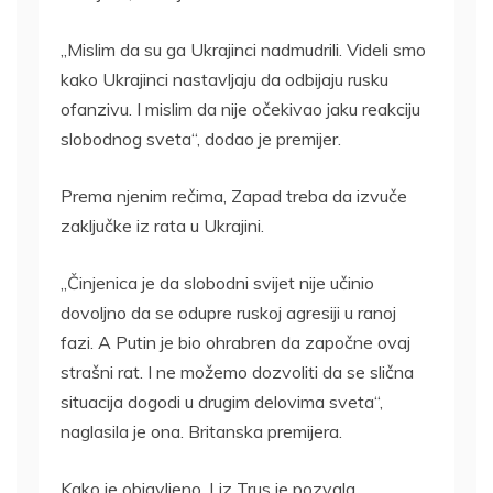
„Mislim da su ga Ukrajinci nadmudrili. Videli smo
kako Ukrajinci nastavljaju da odbijaju rusku
ofanzivu. I mislim da nije očekivao jaku reakciju
slobodnog sveta“, dodao je premijer.
Prema njenim rečima, Zapad treba da izvuče
zaključke iz rata u Ukrajini.
„Činjenica je da slobodni svijet nije učinio
dovoljno da se odupre ruskoj agresiji u ranoj
fazi. A Putin je bio ohrabren da započne ovaj
strašni rat. I ne možemo dozvoliti da se slična
situacija dogodi u drugim delovima sveta“,
naglasila je ona. Britanska premijera.
Kako je objavljeno, Liz Trus je pozvala