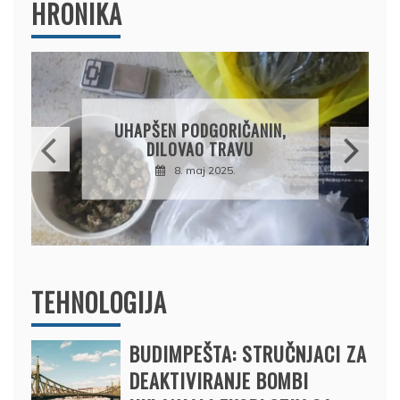
HRONIKA
DRŽAVLJANIN RUSIJE
OSUMNJIČEN DA JE
PRODAO TUĐI BMW,
DRŽAVU NAPUSTIO
BRODOM
12. februar 2025.
TEHNOLOGIJA
BUDIMPEŠTA: STRUČNJACI ZA
DEAKTIVIRANJE BOMBI