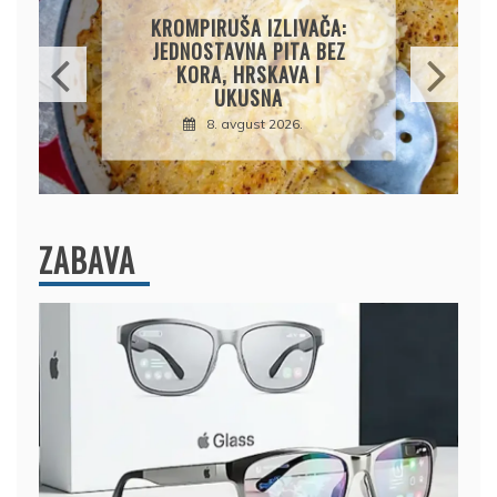
AMERIČKE PALAČINKE:
BRZ I JEDNOSTAVAN
RECEPT ZA SAVRŠENO
MEKANE I VAZDUŠASTE
PALAČINKE
9. avgust 2026.
ZABAVA