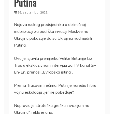
Putina
26. septembar 2022.
Najava ruskog predsjednika o delimičnoj
mobilizaciji za podršku invaziji Moskve na
Ukrajinu pokazuje da su Ukrajinci nadmudrili
Putina.
Ovo je izjavila premijerka Velike Britanije Liz
Tras u ekskluzivnom intervjuu za TV kanal Si-
En-En, prenosi „Evropska istina”.
Prema Trusovim rečima, Putin je naredio hitnu
vojnu eskalaciju „jer ne pobeđuje“.
Napravio je stratešku grešku invazijom na
Ukrajinu“, rekla je ona.