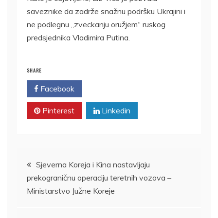
saveznike da zadrže snažnu podršku Ukrajini i
ne podlegnu „zveckanju oružjem“ ruskog
predsjednika Vladimira Putina.
SHARE
Facebook
Twitter
Pinterest
Linkedin
Kretanje
Sjeverna Koreja i Kina nastavljaju
prekograničnu operaciju teretnih vozova –
članka
Ministarstvo Južne Koreje