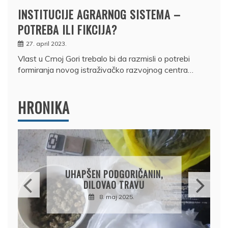
INSTITUCIJE AGRARNOG SISTEMA –
POTREBA ILI FIKCIJA?
27. april 2023.
Vlast u Crnoj Gori trebalo bi da razmisli o potrebi
formiranja novog istraživačko razvojnog centra…
HRONIKA
DRŽAVLJANIN RUSIJE
OSUMNJIČEN DA JE
PRODAO TUĐI BMW,
DRŽAVU NAPUSTIO
BRODOM
12. februar 2025.