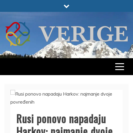
Skip
to
content
VERIGE
ODABRANO
Rusi ponovo napadaju
Harkov: najmanje dvoje