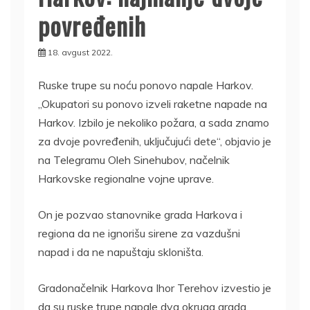
povređenih
18. avgust 2022.
Ruske trupe su noću ponovo napale Harkov.
„Okupatori su ponovo izveli raketne napade na
Harkov. Izbilo je nekoliko požara, a sada znamo
za dvoje povređenih, uključujući dete“, objavio je
na Telegramu Oleh Sinehubov, načelnik
Harkovske regionalne vojne uprave.
On je pozvao stanovnike grada Harkova i
regiona da ne ignorišu sirene za vazdušni
napad i da ne napuštaju skloništa.
Gradonačelnik Harkova Ihor Terehov izvestio je
da su ruske trupe napale dva okruga grada.