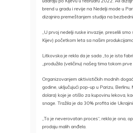
udaraju po Kijevu u februaru 2022. Ali dizaj
brend u gradu i revije na Nedelji mode u Pari
dizajnira premeštanjem studija na bezbedniju
„U prvoj nedelji ruske invazije, preselili sm
Kijev) početkom leta sa našim produkcijama 
Litkovska je rekla da je sada „to je ista fabrik
„produžila (veličinu) našeg tima tokom prve 
Organizovanjem aktivističkih modnih događ
godine, uključujući pop-up u Parizu, Berlinu
dolara) koje je otišlo za kupovinu lekova, ka
snage. Tražila je da 30% profita ide Ukrajini
„To je neverovatan proces“, rekla je ona, opis
prodaju malih anđela.