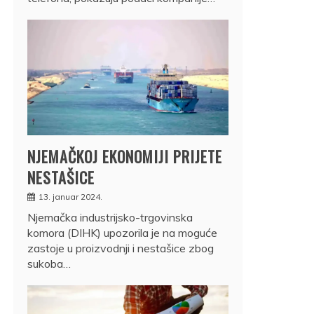
NJEMAČKOJ EKONOMIJI PRIJETE
NESTAŠICE
13. januar 2024.
Njemačka industrijsko-trgovinska
komora (DIHK) upozorila je na moguće
zastoje u proizvodnji i nestašice zbog
sukoba…