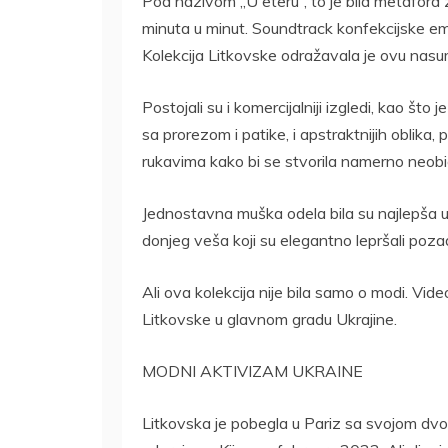
Pod nazivom „U eteru“, to je bila metafora z
minuta u minut. Soundtrack konfekcijske emi
Kolekcija Litkovske odražavala je ovu nasumi
Postojali su i komercijalniji izgledi, kao što
sa prorezom i patike, i apstraktnijih oblik
rukavima kako bi se stvorila namerno neobič
Jednostavna muška odela bila su najlepša u
donjeg veša koji su elegantno lepršali poza
Ali ova kolekcija nije bila samo o modi. Vid
Litkovske u glavnom gradu Ukrajine.
MODNI AKTIVIZAM UKRAINE
Litkovska je pobegla u Pariz sa svojom dv