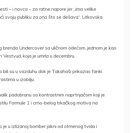
sti – i novca – za ratne napore jer „ima velike
vući svoju publiku za ono što se dešava“, Litkovska.
og brenda Undercover sa uličnom odećom, jednom je kao
en Vestvud, koja je umrla u decembru.
bili su u vazduhu dok je Takahaši prikazao fanki
astima u izobilju.
l nalik padobranu sa kontrastnim naprtnjačom koji je
 stilu Formule 1 i crno-belog trkačkog motiva na
 je u izlizanoj bomber jakni od otmenog tvida i