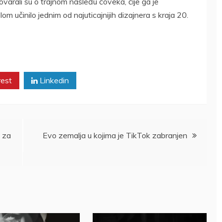
varali su o trajnom nasleđu čoveka, čije ga je
om učinilo jednim od najuticajnijih dizajnera s kraja 20.
rest
Linkedin
 za
Evo zemalja u kojima je TikTok zabranjen
DRŽAVLJANIN