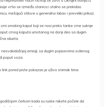
a nepredvidiv način na koji se život u Ukrajini odvija iz
sije vrtio se između stanica i stalno se prekidao.
cu, mešajući stilove u generalno labav i preveliki prikaz.
 je crni smoking kaput koji se nosi preko tanke crne suknje
a, poput crnog kaputa umotanog na donji deo sa dugim
na silueta.
 nesvakidašnjoj emisiji, sa dugim pojasevima svilenog
di poput voza.
eo link pored piste pokazao je uživo snimak tima
ogodišnjom ćerkom kada su ruske rakete počele da