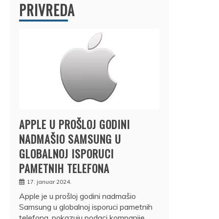
PRIVREDA
APPLE U PROŠLOJ GODINI
NADMAŠIO SAMSUNG U
GLOBALNOJ ISPORUCI
PAMETNIH TELEFONA
17. januar 2024.
Apple je u prošloj godini nadmašio
Samsung u globalnoj isporuci pametnih
telefona, pokazuju podaci kompanije…