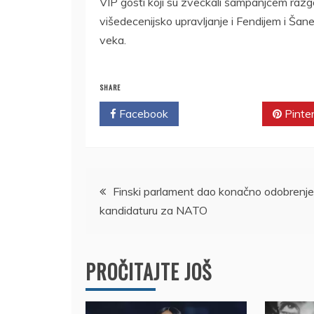
VIP gosti koji su zveckali šampanjcem razgo
višedecenijsko upravljanje i Fendijem i Šanel
veka.
SHARE
Facebook
Twitter
Pinte
Kretanje
Finski parlament dao konačno odobrenje
kandidaturu za NATO
članka
PROČITAJTE JOŠ