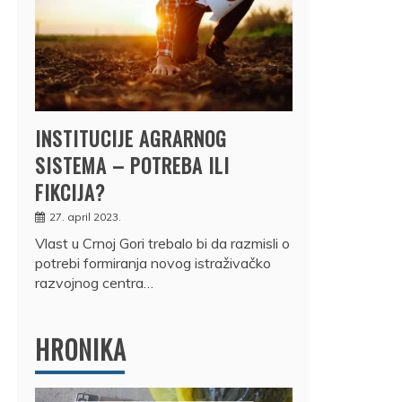
INSTITUCIJE AGRARNOG
SISTEMA – POTREBA ILI
FIKCIJA?
27. april 2023.
Vlast u Crnoj Gori trebalo bi da razmisli o
potrebi formiranja novog istraživačko
razvojnog centra…
HRONIKA
DRŽ