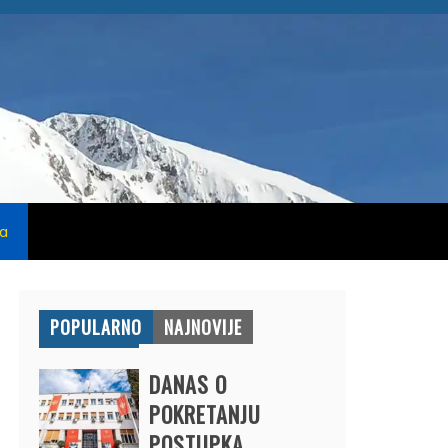
na
POPULARNO
NAJNOVIJE
DANAS O
POKRETANJU
POSTUPKA