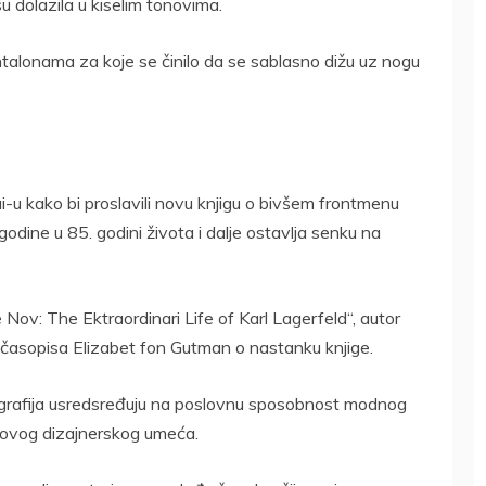
u dolazila u kiselim tonovima.
ntalonama za koje se činilo da se sablasno dižu uz nogu
i-u kako bi proslavili novu knjigu o bivšem frontmenu
odine u 85. godini života i dalje ostavlja senku na
 Nov: The Ektraordinari Life of Karl Lagerfeld“, autor
 časopisa Elizabet fon Gutman o nastanku knjige.
iografija usredsređuju na poslovnu sposobnost modnog
ovog dizajnerskog umeća.