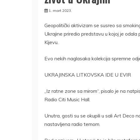
1. mart 2023.
Geopolitički aktivizam se susreo sa smoking
Ukrajine priredio predstavu u kojoj je odala p
Kijevu.
Evo nekih naglasaka kolekcija spremne od
UKRAJINSKA LITKOVSKA IDE U EVIR
„Iz ratne zone sa mirom“, pisalo je na natp
Radio Citi Music Hall.
Unutra, gosti su se okupili u sali Art Deco na
nastavljena radio temom.