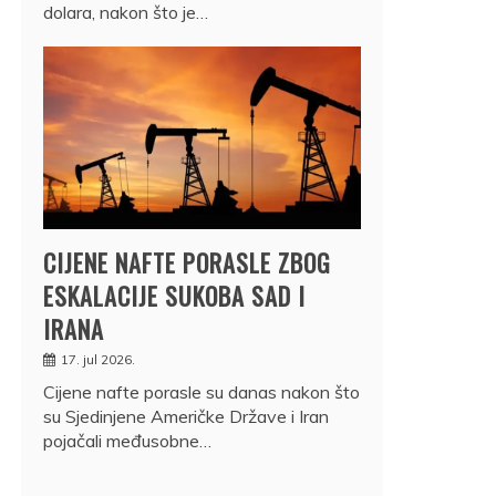
dolara, nakon što je…
CIJENE NAFTE PORASLE ZBOG
ESKALACIJE SUKOBA SAD I
IRANA
17. jul 2026.
Cijene nafte porasle su danas nakon što
su Sjedinjene Američke Države i Iran
pojačali međusobne…