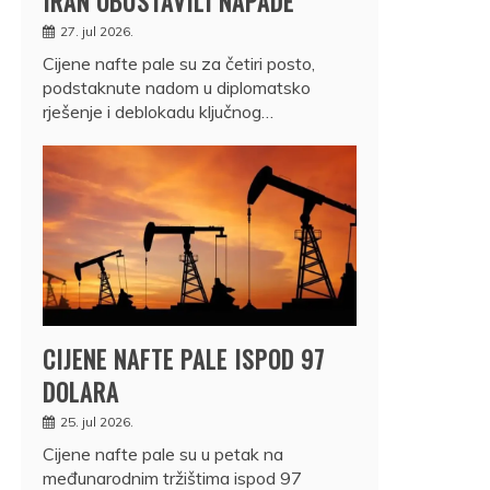
IRAN OBUSTAVILI NAPADE
27. jul 2026.
Cijene nafte pale su za četiri posto,
podstaknute nadom u diplomatsko
rješenje i deblokadu ključnog…
CIJENE NAFTE PALE ISPOD 97
DOLARA
25. jul 2026.
Cijene nafte pale su u petak na
međunarodnim tržištima ispod 97