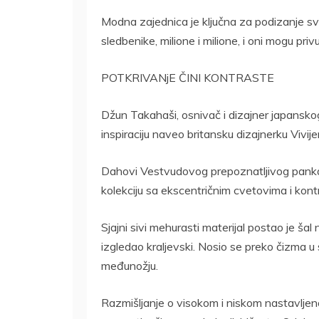
Modna zajednica je ključna za podizanje sve
sledbenike, milione i milione, i oni mogu pri
POTKRIVANjE ČINI KONTRASTE
Džun Takahaši, osnivač i dizajner japansk
inspiraciju naveo britansku dizajnerku Vivij
Dahovi Vestvudovog prepoznatljivog panka 
kolekciju sa ekscentričnim cvetovima i kontr
Sjajni sivi mehurasti materijal postao je ša
izgledao kraljevski. Nosio se preko čizma u
međunožju.
Razmišljanje o visokom i niskom nastavljeno