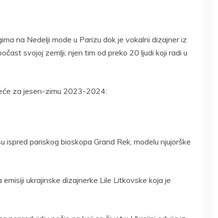
ima na Nedelji mode u Parizu dok je vokalni dizajner iz
očast svojoj zemlji, njen tim od preko 20 ljudi koji radi u
jeće za jesen-zimu 2023-2024:
isu ispred pariskog bioskopa Grand Rek, modelu njujorške
 emisiji ukrajinske dizajnerke Lile Litkovske koja je