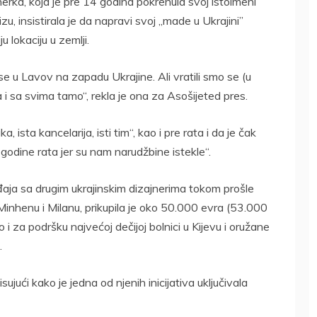
nerka, koja je pre 14 godina pokrenula svoj istoimeni
zu, insistirala je da napravi svoj „made u Ukrajini”
 lokaciju u zemlji.
o se u Lavov na zapadu Ukrajine. Ali vratili smo se (u
i sa svima tamo“, rekla je ona za Asošijeted pres.
a, ista kancelarija, isti tim“, kao i pre rata i da je čak
godine rata jer su nam narudžbine istekle“.
aja sa drugim ukrajinskim dizajnerima tokom prošle
, Minhenu i Milanu, prikupila je oko 50.000 evra (53.000
o i za podršku najvećoj dečijoj bolnici u Kijevu i oružane
.
ujući kako je jedna od njenih inicijativa uključivala