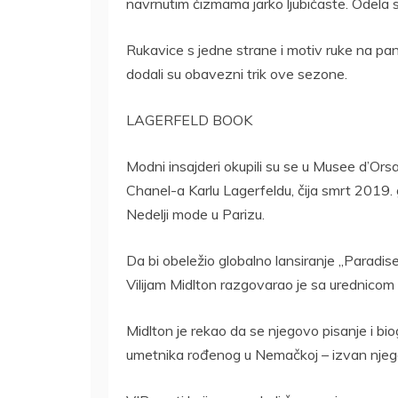
navrnutim čizmama jarko ljubičaste. Odela s
Rukavice s jedne strane i motiv ruke na pa
dodali su obavezni trik ove sezone.
LAGERFELD BOOK
Modni insajderi okupili su se u Musee d’Orsa
Chanel-a Karlu Lagerfeldu, čija smrt 2019. g
Nedelji mode u Parizu.
Da bi obeležio globalno lansiranje „Paradise
Vilijam Midlton razgovarao je sa urednicom
Midlton je rekao da se njegovo pisanje i b
umetnika rođenog u Nemačkoj – izvan njeg