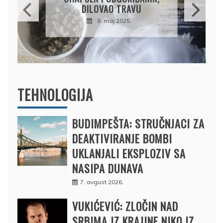
PRODAO TUĐI BMW,
DRŽAVU NAPUSTIO
BRODOM
12. februar 2025.
TEHNOLOGIJA
BUDIMPEŠTA: STRUČNJACI ZA
DEAKTIVIRANJE BOMBI
UKLANJALI EKSPLOZIV SA
NASIPA DUNAVA
7. avgust 2026.
VUKIĆEVIĆ: ZLOČIN NAD
SRBIMA IZ KRAJINE NIKO IZ