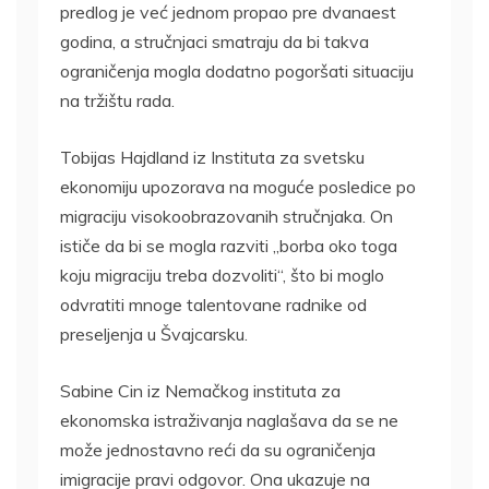
predlog je već jednom propao pre dvanaest
godina, a stručnjaci smatraju da bi takva
ograničenja mogla dodatno pogoršati situaciju
na tržištu rada.
Tobijas Hajdland iz Instituta za svetsku
ekonomiju upozorava na moguće posledice po
migraciju visokoobrazovanih stručnjaka. On
ističe da bi se mogla razviti „borba oko toga
koju migraciju treba dozvoliti“, što bi moglo
odvratiti mnoge talentovane radnike od
preseljenja u Švajcarsku.
Sabine Cin iz Nemačkog instituta za
ekonomska istraživanja naglašava da se ne
može jednostavno reći da su ograničenja
imigracije pravi odgovor. Ona ukazuje na