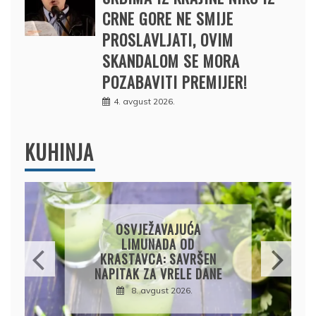
CRNE GORE NE SMIJE
PROSLAVLJATI, OVIM
SKANDALOM SE MORA
POZABAVITI PREMIJER!
4. avgust 2026.
KUHINJA
KROMPIRUŠA IZLIVAČA:
JEDNOSTAVNA PITA BEZ
KORA, HRSKAVA I
UKUSNA
8. avgust 2026.