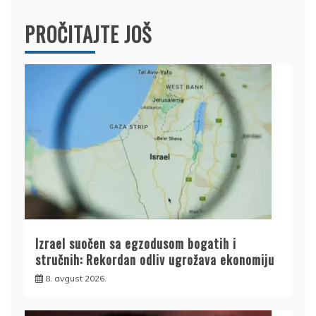
PROČITAJTE JOŠ
Izrael suočen sa egzodusom bogatih i
stručnih: Rekordan odliv ugrožava ekonomiju
8. avgust 2026.