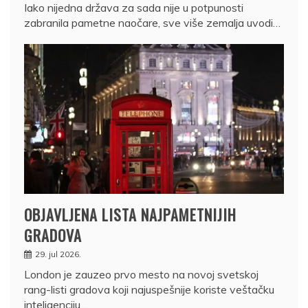
Iako nijedna država za sada nije u potpunosti
zabranila pametne naočare, sve više zemalja uvodi…
OBJAVLJENA LISTA NAJPAMETNIJIH
GRADOVA
29. jul 2026.
London je zauzeo prvo mesto na novoj svetskoj
rang-listi gradova koji najuspešnije koriste veštačku
inteligenciju…