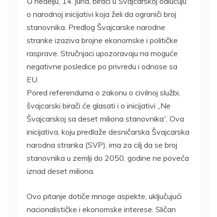
U nedelju, 14. juna, birači u Švajcarskoj odlučuju
o narodnoj inicijativi koja želi da ograniči broj
stanovnika. Predlog Švajcarske narodne
stranke izaziva brojne ekonomske i političke
rasprave. Stručnjaci upozoravaju na moguće
negativne posledice po privredu i odnose sa
EU.
Pored referenduma o zakonu o civilnoj službi,
švajcarski birači će glasati i o inicijativi „Ne
Švajcarskoj sa deset miliona stanovnika“. Ova
inicijativa, koju predlaže desničarska Švajcarska
narodna stranka (SVP), ima za cilj da se broj
stanovnika u zemlji do 2050. godine ne poveća
iznad deset miliona.
Ovo pitanje dotiče mnoge aspekte, uključujući
nacionalističke i ekonomske interese. Sličan