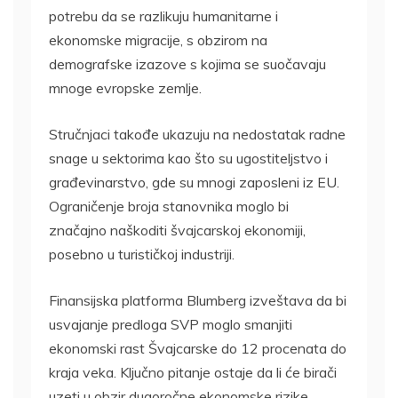
potrebu da se razlikuju humanitarne i
ekonomske migracije, s obzirom na
demografske izazove s kojima se suočavaju
mnoge evropske zemlje.
Stručnjaci takođe ukazuju na nedostatak radne
snage u sektorima kao što su ugostiteljstvo i
građevinarstvo, gde su mnogi zaposleni iz EU.
Ograničenje broja stanovnika moglo bi
značajno naškoditi švajcarskoj ekonomiji,
posebno u turističkoj industriji.
Finansijska platforma Blumberg izveštava da bi
usvajanje predloga SVP moglo smanjiti
ekonomski rast Švajcarske do 12 procenata do
kraja veka. Ključno pitanje ostaje da li će birači
uzeti u obzir dugoročne ekonomske rizike