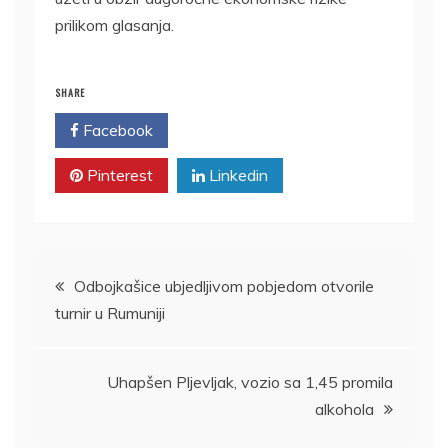
prilikom glasanja.
SHARE
Facebook
Twitter
Pinterest
Linkedin
Kretanje
Odbojkašice ubjedljivom pobjedom otvorile
turnir u Rumuniji
članka
Uhapšen Pljevljak, vozio sa 1,45 promila
alkohola