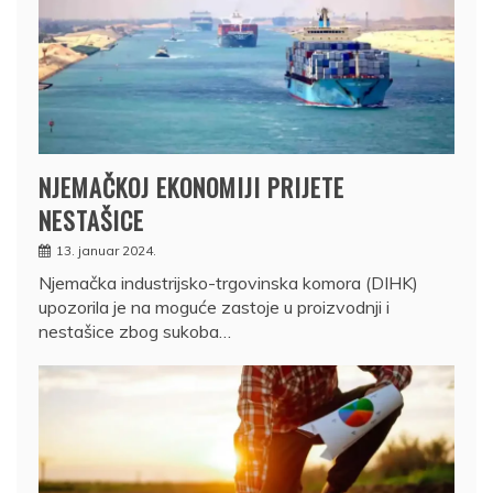
NJEMAČKOJ EKONOMIJI PRIJETE
NESTAŠICE
13. januar 2024.
Njemačka industrijsko-trgovinska komora (DIHK)
upozorila je na moguće zastoje u proizvodnji i
nestašice zbog sukoba…