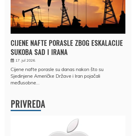
CIJENE NAFTE PORASLE ZBOG ESKALACIJE
SUKOBA SAD I IRANA
17. jul 2026.
Cijene nafte porasle su danas nakon što su
Sjedinjene Američke Države i Iran pojačali
međusobne…
PRIVREDA