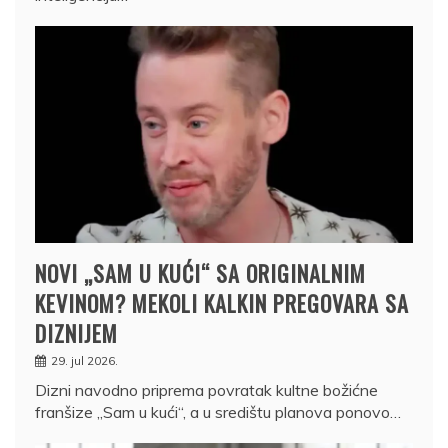
NOVI „SAM U KUĆI“ SA ORIGINALNIM
KEVINOM? MEKOLI KALKIN PREGOVARA SA
DIZNIJEM
29. jul 2026.
Dizni navodno priprema povratak kultne božićne
franšize „Sam u kući“, a u središtu planova ponovo…