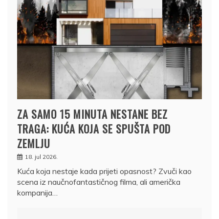
ZA SAMO 15 MINUTA NESTANE BEZ
TRAGA: KUĆA KOJA SE SPUŠTA POD
ZEMLJU
18. jul 2026.
Kuća koja nestaje kada prijeti opasnost? Zvuči kao
scena iz naučnofantastičnog filma, ali američka
kompanija…