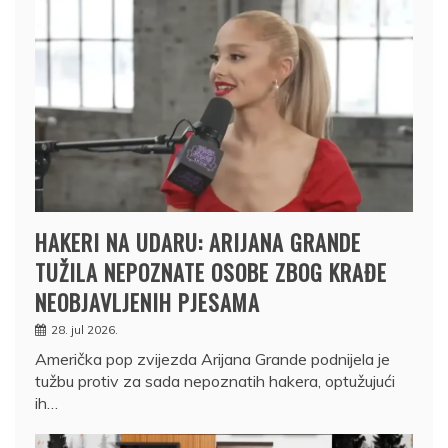
HAKERI NA UDARU: ARIJANA GRANDE
TUŽILA NEPOZNATE OSOBE ZBOG KRAĐE
NEOBJAVLJENIH PJESAMA
28. jul 2026.
Američka pop zvijezda Arijana Grande podnijela je
tužbu protiv za sada nepoznatih hakera, optužujući
ih…