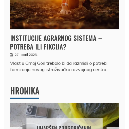
INSTITUCIJE AGRARNOG SISTEMA –
POTREBA ILI FIKCIJA?
27. april 2023.
Vlast u Crnoj Gori trebalo bi da razmisli o potrebi
formiranja novog istraživačko razvojnog centra…
HRONIKA
DRŽAVLJANIN RUSIJE
OSUMNJIČEN DA JE