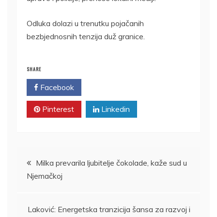
Odluka dolazi u trenutku pojačanih
bezbjednosnih tenzija duž granice.
SHARE
Facebook
Twitter
Pinterest
Linkedin
Kretanje
Milka prevarila ljubitelje čokolade, kaže sud u
Njemačkoj
članka
Laković: Energetska tranzicija šansa za razvoj i