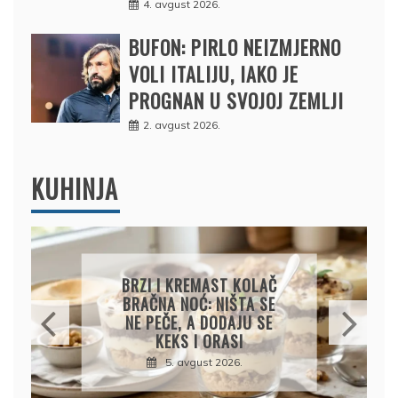
4. avgust 2026.
BUFON: PIRLO NEIZMJERNO
VOLI ITALIJU, IAKO JE
PROGNAN U SVOJOJ ZEMLJI
2. avgust 2026.
KUHINJA
T KOLAČ
KREMASTA TJESTENINA
IŠTA SE
SA FETA SIROM I PEČENIM
AJU SE
PARADAJZOM
SI
5. avgust 2026.
26.