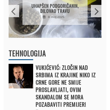
OSUMNJIČEN DA JE
NIN,
PRODAO TUĐI BMW,
DRŽAVU NAPUSTIO
BRODOM
12. februar 2025.
TEHNOLOGIJA
VUKIĆEVIĆ: ZLOČIN NAD
SRBIMA IZ KRAJINE NIKO IZ
CRNE GORE NE SMIJE
PROSLAVLJATI, OVIM
SKANDALOM SE MORA
POZABAVITI PREMIJER!