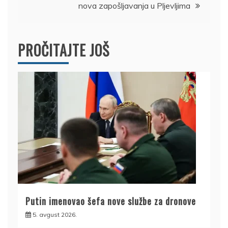
nova zapošljavanja u Pljevljima
PROČITAJTE JOŠ
Putin imenovao šefa nove službe za dronove
5. avgust 2026.