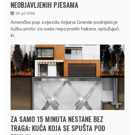
NEOBJAVLJENIH PJESAMA
28. jul 2026.
Američka pop zvijezda Arijana Grande podnijela je
tužbu protiv za sada nepoznatih hakera, optužujući
ih…
ZA SAMO 15 MINUTA NESTANE BEZ
TRAGA: KUĆA KOJA SE SPUŠTA POD