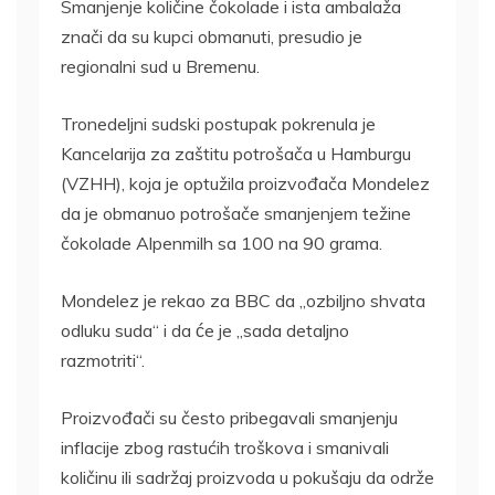
Smanjenje količine čokolade i ista ambalaža
znači da su kupci obmanuti, presudio je
regionalni sud u Bremenu.
Tronedeljni sudski postupak pokrenula je
Kancelarija za zaštitu potrošača u Hamburgu
(VZHH), koja je optužila proizvođača Mondelez
da je obmanuo potrošače smanjenjem težine
čokolade Alpenmilh sa 100 na 90 grama.
Mondelez je rekao za BBC da „ozbiljno shvata
odluku suda“ i da će je „sada detaljno
razmotriti“.
Proizvođači su često pribegavali smanjenju
inflacije zbog rastućih troškova i smanivali
količinu ili sadržaj proizvoda u pokušaju da održe