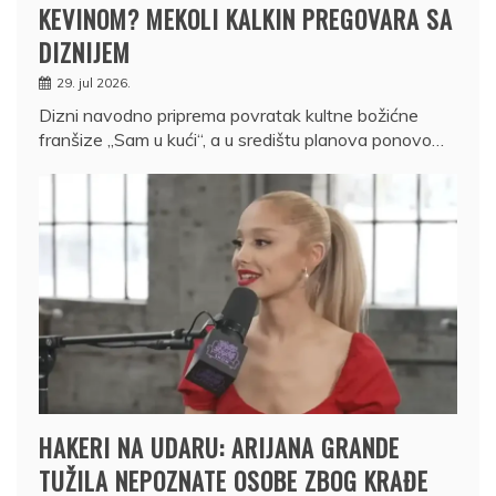
KEVINOM? MEKOLI KALKIN PREGOVARA SA
DIZNIJEM
29. jul 2026.
Dizni navodno priprema povratak kultne božićne
franšize „Sam u kući“, a u središtu planova ponovo…
HAKERI NA UDARU: ARIJANA GRANDE
TUŽILA NEPOZNATE OSOBE ZBOG KRAĐE