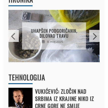
DRŽAVLJANIN RUSIJE
OSUMNJIČEN DA JE
PRODAO TUĐI BMW,
DRŽAVU NAPUSTIO
BRODOM
12. februar 2025.
TEHNOLOGIJA
VUKIĆEVIĆ: ZLOČIN NAD
SRBIMA IZ KRAJINE NIKO IZ
CRNE GORE NE SMIJE