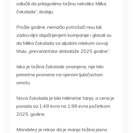
odlučili da prilagodimo težinu nekoliko Milka
čokolada“, dodaju.
Prošle godine, nemački potrošači nisu bili
zadovoljni objašnjenjem kompanije i glasali su
da Milka čokolada sa alpskim mlekom osvoji
titulu „prevarantske ambalaže 2025 godine“.
Iako je težina čokolade smanjena, nije bilo
primetne promene na njenom ljubičastom
omotu.
Nova čokolada je bila milimetar tanja, a cena je
porasla sa 1,49 evra na 1,99 evra početkom
2025. godine.
Mondelez je rekao da je manja težina jasno