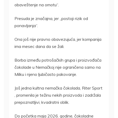
obaveštenje na omotu“.
Presuda je značajna, jer „postoji rizik od
ponavljanja“.
Ona još nije pravno obavezujuća, jer kompanija
ima mesec dana da se žali.
Borba između potrošačkih grupa i proizvođača
čokolade u Nemačkoj nije ograničena samo na
Milku i njeno ljubičasto pakovanje.
Još jedna kultna nemačka čokolada, Riter Sport
, promenila je težinu nekih proizvoda i zadržala
prepoznatljivi, kvadratni oblik.
Do početka maja 2026. godine, čokoladne