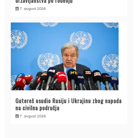
državljanstva po rođenju
7. avgust 2026.
Gutereš osudio Rusiju i Ukrajinu zbog napada
na civilna područja
7. avgust 2026.