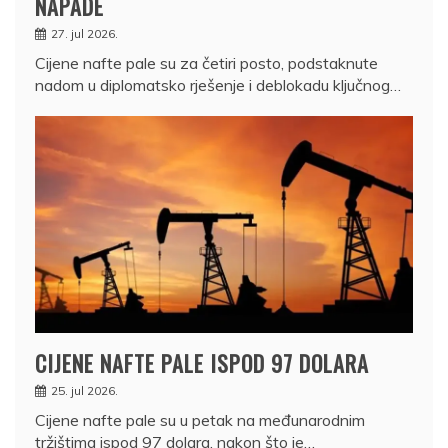
NAPADE
27. jul 2026.
Cijene nafte pale su za četiri posto, podstaknute
nadom u diplomatsko rješenje i deblokadu ključnog…
CIJENE NAFTE PALE ISPOD 97 DOLARA
25. jul 2026.
Cijene nafte pale su u petak na međunarodnim
tržištima ispod 97 dolara, nakon što je…