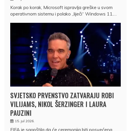
Korak po korak, Microsoft ispravlja greške u svom
operativnom sistemu i polako „liječi“ Windows 11.…
SVJETSKO PRVENSTVO ZATVARAJU ROBI
VILIJAMS, NIKOL ŠERZINGER I LAURA
PAUZINI
15. jul 2026.
FIFA je saopštila da će ceremonija biti posvećena