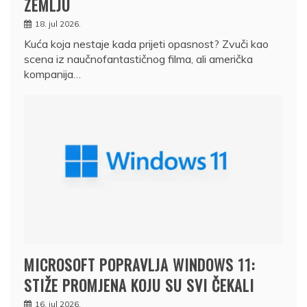
ZEMLJU
18. jul 2026.
Kuća koja nestaje kada prijeti opasnost? Zvuči kao
scena iz naučnofantastičnog filma, ali američka
kompanija…
MICROSOFT POPRAVLJA WINDOWS 11:
STIŽE PROMJENA KOJU SU SVI ČEKALI
16. jul 2026.