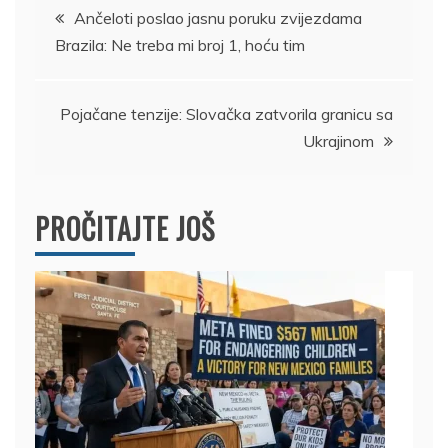
Kretanje
Ančeloti poslao jasnu poruku zvijezdama
Brazila: Ne treba mi broj 1, hoću tim
članka
Pojačane tenzije: Slovačka zatvorila granicu sa
Ukrajinom
PROČITAJTE JOŠ