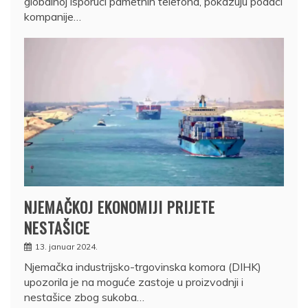
globalnoj isporuci pametnih telefona, pokazuju podaci
kompanije…
NJEMAČKOJ EKONOMIJI PRIJETE
NESTAŠICE
13. januar 2024.
Njemačka industrijsko-trgovinska komora (DIHK)
upozorila je na moguće zastoje u proizvodnji i
nestašice zbog sukoba…