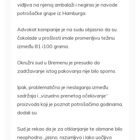
vidljiva na njenoj ambalaži i negirao je navode
potrošačke grupe iz Hamburga.
Advokat kompanije je na sudu objasnio da su
čokolade u prošlosti imale promenljivu težinu
između 81 i100 grama.
Okružni sud u Bremenu je presudio da
zadržavanje istog pakovanja nije bilo sporno.
Ipak, problematično je neslaganja između
sadržaja i „vizuelno prenetog očekivanje“
proizvoda koji je poznat potrošačima godinama,
dodali su.
Sud je rekao da je za otklanjanje te obmane bilo
neophodno „jasno, razumljivo i lako uočljivo