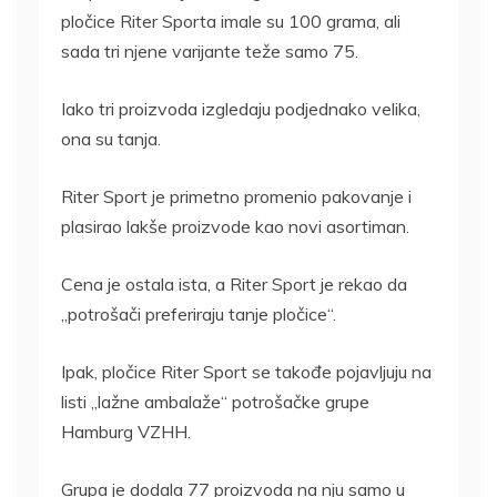
pločice Riter Sporta imale su 100 grama, ali
sada tri njene varijante teže samo 75.
Iako tri proizvoda izgledaju podjednako velika,
ona su tanja.
Riter Sport je primetno promenio pakovanje i
plasirao lakše proizvode kao novi asortiman.
Cena je ostala ista, a Riter Sport je rekao da
„potrošači preferiraju tanje pločice“.
Ipak, pločice Riter Sport se takođe pojavljuju na
listi „lažne ambalaže“ potrošačke grupe
Hamburg VZHH.
Grupa je dodala 77 proizvoda na nju samo u