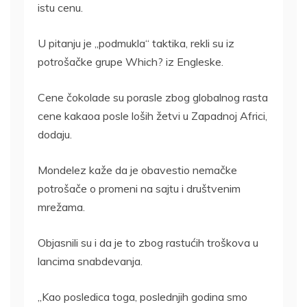
istu cenu.
U pitanju je „podmukla“ taktika, rekli su iz
potrošačke grupe Which? iz Engleske.
Cene čokolade su porasle zbog globalnog rasta
cene kakaoa posle loših žetvi u Zapadnoj Africi,
dodaju.
Mondelez kaže da je obavestio nemačke
potrošače o promeni na sajtu i društvenim
mrežama.
Objasnili su i da je to zbog rastućih troškova u
lancima snabdevanja.
„Kao posledica toga, poslednjih godina smo