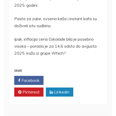
2025. godini.
Pasta za zube, ovsena kaša i instant kafa su
doživeli istu sudbinu.
Ipak, inflacija cena čokolade bila je posebno
visoka – porasla je za 14,6 odsto do avgusta
2025, kažu iz grupe Which? .
SHARE
Facebook
Twitter
Pinterest
Linkedin