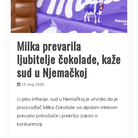
Milka prevarila
ljubitelje čokolade, kaže
sud u Njemačkoj
13. maj 2026.
U jeku inflacije, sud u Nemačkoj je utvrdio da je
proizvođač Milka čokolade sa alpskim mlekom
prevario potrošače i prekršio zakon o
konkurenciji.